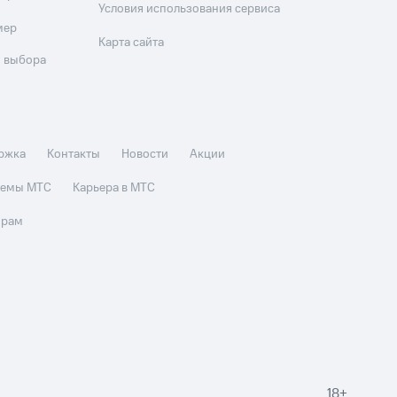
Условия использования сервиса
мер
Карта сайта
 выбора
ржка
Контакты
Новости
Акции
стемы МТС
Карьера в МТС
орам
18+