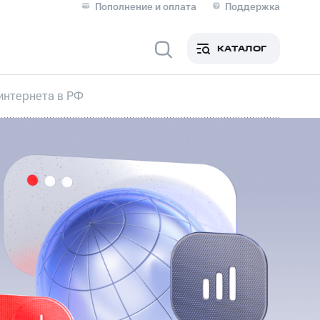
Пополнение и оплата
Поддержка
Скидка 30% на связь
Личные кабинеты
КАТАЛОГ
Мобильная связь
интернета в РФ
IM-карта для иностранцев
M
Для дома
Сервисы и подписки
фитнес
Приложения от МТС