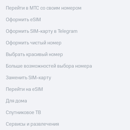
Получайте
доход
Перейти в МТС со своим номером
Тарифы
онлайн
RED,
Страхование
Оформить eSIM
РИИЛ
и МТС Супер
Покупка
Оформить SIM-карту в Telegram
дешевле
полисов
при оплате
онлайн
Оформить чистый номер
с карты
Скидка 30%
МТС Деньги
на связь
Выбрать красивый номер
Обзоры
С картой
товаров
Больше возможностей выбора номера
МТС
Деньги
Скидки
Заменить SIM-карту
МТС
до 40%
Накопления
на смартфоны
Перейти на eSIM
Откладывайте
деньги
при
Для дома
и получайте
покупке
доход 15%
со связью
Спутниковое ТВ
Платежи
МТС
и
Сервисы и развлечения
переводы