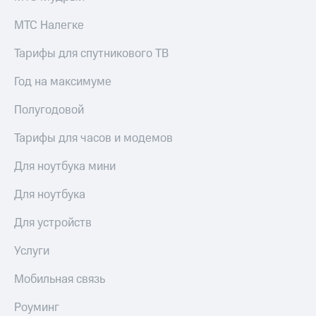
Акции
Покупка
МТС Налегке
полисов
Приложения
онлайн
КИОН
Тарифы для спутникового ТВ
Скидка 30%
на связь
КИОН
Год на максимуме
Музыка
С картой
МТС
Полугодовой
КИОН
Деньги
Строки
МТС
Тарифы для часов и модемов
Накопления
Live
Для ноутбука мини
Откладывайте
Гудок
деньги
Для ноутбука
и получайте
Мой
доход 15%
Для устройств
МТС
Акции
Условия
Все
Услуги
пополнения
приложения
Финансы
Мобильная связь
Скидка
Инвестиции
30%
Роуминг
на связь