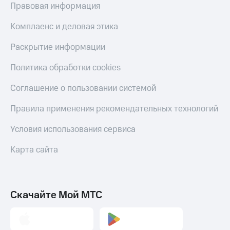
Правовая информация
Оплата
Комплаенс и деловая этика
по QR-
коду
Раскрытие информации
за границей
Политика обработки cookies
тернет-магазин
Смартфоны
Соглашение о пользовании системой
Наушники
и
Правила применения рекомендательных технологий
колонки
Условия использования сервиса
Умные
часы
Карта сайта
и
трекеры
Умный
Скачайте Мой МТС
дом
Планшеты