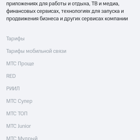
общие
приложениях для работы и отдыха, ТВ и медиа,
подписки
КИОН
финансовых сервисах, технологиях для запуска и
и услуги,
Музыка
продвижения бизнеса и других сервисах компании
доступ
к геолокации
КИОН
Кино,
Строки
музыка,
Тарифы
книги
Live
и не
Тарифы мобильной связи
только
Гудок
МТС Проще
Безопасность
Мой
МТС
RED
Финансы
Все
РИИЛ
Детям
приложения
и родителям
МТС Супер
Инвестиции
Здоровье
МТС ТОП
и фитнес
Получайте
доход
Приложения
МТС Junior
онлайн
от МТС
Страхование
МТС Мудрый