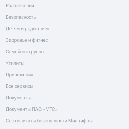
Развлечения
Пополнить
номер
Безопасность
МТС
Детям и родителям
Настройки
автоплатежа
Здоровье и фитнес
Пополнить
Семейная группа
номер
другого
оператора
Утилиты
Оплата
Приложения
интернета
и
Все сервисы
ТВ
Документы
Переводы
с
Документы ПАО «МТС»
телефона
на карту
Сертификаты безопасности Минцифры
МТС Pay