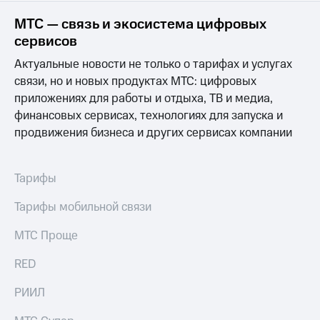
МТС — связь и экосистема цифровых
МТС
о технологиях
сервисов
Актуальные новости не только о тарифах и услугах
Достижения
связи, но и новых продуктах МТС: цифровых
Интервью
приложениях для работы и отдыха, ТВ и медиа,
финансовых сервисах, технологиях для запуска и
Финансовая
отчетность
продвижения бизнеса и других сервисах компании
Контакты
Тарифы
Новости
в
Тарифы мобильной связи
регионе
МТС Проще
м и акционерам
Корпоративное
RED
управление
РИИЛ
Корпоративный
секретарь