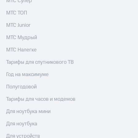
МТС Супер
Раскрытие
информации
МТС ТОП
Информация
акционерам
Документы
МТС Junior
ПАО
"МТС"
МТС Мудрый
Собрания
акционеров
МТС Налегке
Личный
кабинет
Тарифы для спутникового ТВ
акционера
Акционерный
Год на максимуме
капитал
Контроль
Полугодовой
и
аудит
Тарифы для часов и модемов
Рынок
акций
Для ноутбука мини
Описание
Для ноутбука
Программа
приобретения
Порядок
Для устройств