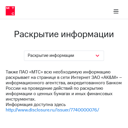
О
сторам и акционерам
Комплаенс и деловая этика
Устойчивое развитие
Медиа-центр
О МТС
О МТС
На главную
компании
О
компании
Стратегия
Стратегия
Раскрытие информации
Карьера
в МТС
Карьера
в МТС
Пресс-
релизы
История
Раскрытие информации
компании
МТС
о технологиях
Также ПАО «МТС» всю необходимую информацию
Руководство
раскрывает на странице в сети Интернет ЗАО «AK&M» –
региона
информационного агентства, аккредитованного Банком
России на проведение действий по раскрытию
Правовая
информации о ценных бумагах и иных финансовых
информация
инструментах.
Информация доступна здесь
Контакты
http://www.disclosure.ru/issuer/7740000076/
Медиа-центр
Пресс-
релизы