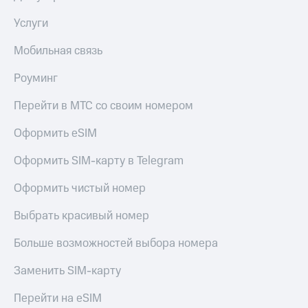
выкупа
акций
Услуги
Дивиденды
Рынок
Мобильная связь
облигаций
Роуминг
Описание
Еврооблигации-2023
Перейти в МТС со своим номером
Уведомление
о
Оформить eSIM
погашении
именных
Оформить SIM-карту в Telegram
облигаций
Другое
Оформить чистый номер
Регистратор
Выбрать красивый номер
Реквизиты
Контакты
Больше возможностей выбора номера
йчивое развитие
и деловая этика
Заменить SIM-карту
На главную
Перейти на eSIM