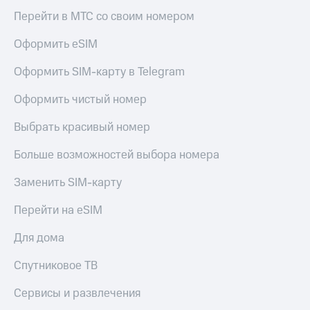
доход
Приложения
Перейти в МТС со своим номером
онлайн
от МТС
Страхование
Оформить eSIM
Акции
Покупка
Оформить SIM-карту в Telegram
Приложения
полисов
КИОН
онлайн
Оформить чистый номер
КИОН
Скидка 30%
Выбрать красивый номер
Музыка
на связь
Больше возможностей выбора номера
КИОН
С картой
Строки
МТС
Заменить SIM-карту
Деньги
Live
МТС
Перейти на eSIM
Накопления
Гудок
Для дома
Откладывайте
Мой
деньги
МТС
Спутниковое ТВ
и получайте
доход 15%
Все
Сервисы и развлечения
приложения