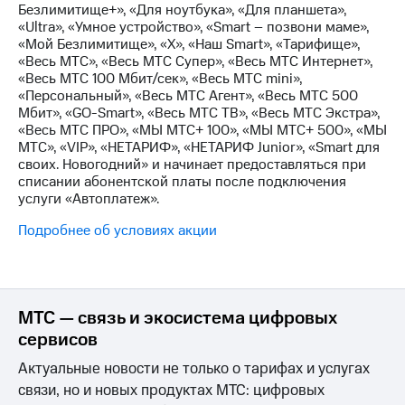
Интернет,
Выбрать
Безлимитище+», «Для ноутбука», «Для планшета»,
ТВ и телефон
красивый
«Ultra», «Умное устройство», «Smart – позвони маме»,
для дома
номер
«Мой Безлимитище», «X», «Наш Smart», «Тарифище»,
«Весь МТС», «Весь МТС Супер», «Весь МТС Интернет»,
Заменить
«Весь МТС 100 Мбит/сек», «Весь МТС mini»,
Личный
SIM-
«Персональный», «Весь МТС Агент», «Весь МТС 500
кабинет
карту
Мбит», «GO-Smart», «Весь МТС ТВ», «Весь МТС Экстра»,
спутникового
«Весь МТС ПРО», «МЫ МТС+ 100», «МЫ МТС+ 500», «МЫ
ТВ
Перейти
МТС», «VIP», «НЕТАРИФ», «НЕТАРИФ Junior», «Smart для
Скачать
на
своих. Новогодний» и начинает предоставляться при
приложение
eSIM
списании абонентской платы после подключения
Мой
услуги «Автоплатеж».
МТС
Для дома
МТС
Спутниковое ТВ
Подробнее об условиях акции
Premium
Выберите
и подключите
Подписка
ТВ
на гигабайты
с выгодным
интернета,
тарифом
МТС — связь и экосистема цифровых
фильмы,
сервисов
музыка
и многое
Интернет,
Актуальные новости не только о тарифах и услугах
другое
ТВ и телефон
связи, но и новых продуктах МТС: цифровых
для дома