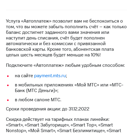
на связь
Роуминг
Тарифы
Услуга «Автоплатеж» позволит вам не беспокоиться о
RED,
том, что вы можете забыть пополнить счёт – как только
Семейная
РИИЛ
баланс достигнет заданного вами значения или
группа
и МТС
наступит день списания, счёт будет пополнен
Супер
автоматически и без комиссии с привязанной
Заказать
дешевле
банковской карты. Кроме того, абонентская плата
SIM-
при
целых шесть месяцев будет меньше на 10%!
карту
оплате
с карты
Подключите «Автоплатеж» любым удобным способом:
Оформить
МТС
eSIM
Деньги
на сайте
payment.mts.ru
;
SIM-
Спутниковое ТВ
в мобильных приложениях «Мой МТС» или «МТС-
карта
Банк (МТС Деньги)»;
для
Выберите
в любом салоне МТС.
иностранцев
и подключите
ТВ
Сроки проведения акции: до 31.12.2022
Оформить
с выгодным
чистый
тарифом
Скидка действует на тарифных планах линейки:
номер
«Smart», «Smart Забугорище», «Smart Top», «Smart
Nonstop», «Мой Smart», «Smart Безлимитище», «Smart