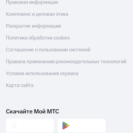
Правовая информация
деньги
при
и получайте
покупке
доход 15%
Комплаенс и деловая этика
со связью
Платежи
МТС
Раскрытие информации
и
переводы
Политика обработки cookies
Пополнить
Соглашение о пользовании системой
номер
МТС
Правила применения рекомендательных технологий
Настройки
Условия использования сервиса
автоплатежа
Карта сайта
Пополнить
номер
другого
оператора
Скачайте Мой МТС
Оплата
интернета
и
ТВ