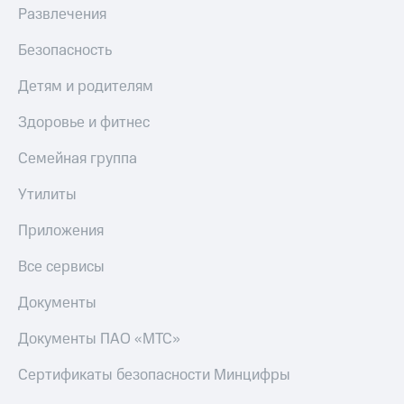
Акции
Финансы
Развлечения
Условия
Инвестиции
пополнения
Безопасность
Получайте
Скидка
доход
Детям и родителям
30%
онлайн
на связь
Здоровье и фитнес
Страхование
Тарифы
Семейная группа
Покупка
RED,
полисов
РИИЛ
онлайн
Утилиты
и МТС Супер
дешевле
Скидка 30%
Приложения
при оплате
на связь
с карты
Все сервисы
МТС Деньги
С картой
МТС
Обзоры
Документы
Деньги
товаров
Документы ПАО «МТС»
МТС
Скидки
Накопления
до 40%
Сертификаты безопасности Минцифры
на смартфоны
Откладывайте