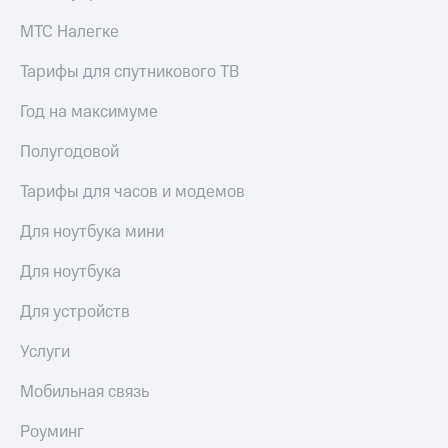
в нашем
Скидка
приложении
МТС Налегке
на тарифы,
общие
КИОН
подписки
Тарифы для спутникового ТВ
и услуги,
КИОН
доступ
Год на максимуме
Музыка
к геолокации
Полугодовой
КИОН
Кино,
Строки
музыка,
Тарифы для часов и модемов
книги
Live
и не
Для ноутбука мини
только
Гудок
Для ноутбука
Безопасность
Мой
МТС
Для устройств
Финансы
Все
Услуги
Детям
приложения
и родителям
Мобильная связь
Инвестиции
Здоровье
и фитнес
Роуминг
Получайте