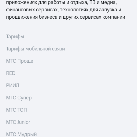
Семейная
приложениях для работы и отдыха, ТВ и медиа,
группа
финансовых сервисах, технологиях для запуска и
Спутниковое
продвижения бизнеса и других сервисах компании
Скидка
ТВ
на тарифы,
общие
Услуги
подписки
Тарифы
и услуги,
Поддержка
доступ
Тарифы мобильной связи
к геолокации
висы и подписки
МТС
МТС Проще
Сертификаты
Premium
безопасности
RED
Подписка
Всё
на гигабайты
РИИЛ
под
интернета,
рукой
фильмы,
МТС Супер
музыка
в Мой МТС
и многое
МТС ТОП
другое
Посмотрите,
что
МТС Junior
Семейная
полезного
группа
есть
МТС Мудрый