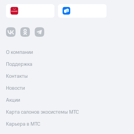
Переводы
с
телефона
на карту
МТС Pay
Оплата
О компании
по QR-
коду
Поддержка
за границей
Контакты
тернет-магазин
Смартфоны
Новости
Наушники
Акции
и
колонки
Карта салонов экосистемы МТС
Умные
часы
Карьера в МТС
и