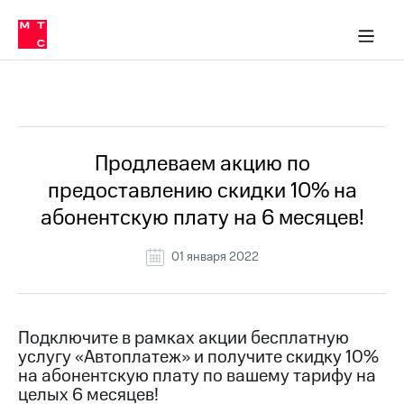
Перенести
ка 30% на связь
обильная связь
Сервисы и подписки
Интернет-магазин
Для дома
Скидка 30% на связь
Личные кабинеты
Финансы
Приложения
номер
ичные кабинеты
в МТС
Мобильная
связь
Все Новости
Тарифы
Интернет
и
ТВ
Услуги
Продлеваем акцию по
Спутниковое
предоставлению скидки 10% на
ТВ
Роуминг
абонентскую плату на 6 месяцев!
МТС
Деньги
01 января 2022
Личный
кабинет
Мобильная связь
Скачать
Перенести
приложение
номер
Мой
в МТС
Подключите в рамках акции бесплатную
МТС
услугу «Автоплатеж» и получите скидку 10%
Акции
Тарифы
на абонентскую плату по вашему тарифу на
целых 6 месяцев!
Скидка 30%
Услуги