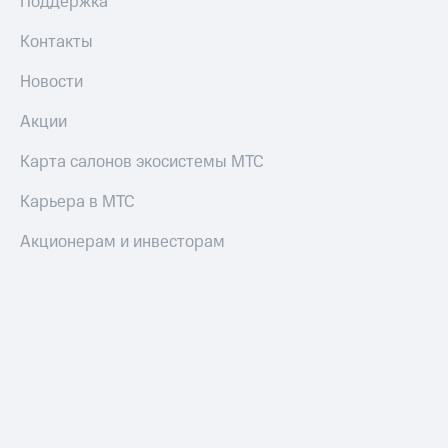
Поддержка
деньги
при
и получайте
Контакты
покупке
доход 15%
со связью
Новости
Платежи
МТС
и
переводы
Акции
Пополнить
Карта салонов экосистемы МТС
номер
МТС
Карьера в МТС
Настройки
Акционерам и инвесторам
автоплатежа
Пополнить
номер
другого
оператора
Оплата
интернета
и
ТВ