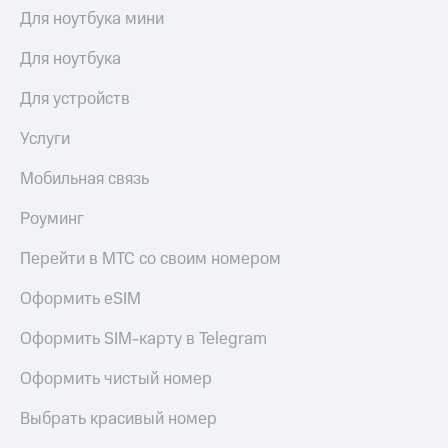
Семейная
Для ноутбука мини
группа
Спутниковое
Для ноутбука
Скидка
ТВ
на тарифы,
Для устройств
общие
Услуги
подписки
и услуги,
Услуги
Поддержка
доступ
к геолокации
Мобильная связь
висы и подписки
МТС
Сертификаты
Premium
Роуминг
безопасности
Подписка
Перейти в МТС со своим номером
Всё
на гигабайты
под
интернета,
Оформить eSIM
рукой
фильмы,
музыка
в Мой МТС
Оформить SIM-карту в Telegram
и многое
другое
Посмотрите,
Оформить чистый номер
что
Семейная
полезного
Выбрать красивый номер
группа
есть