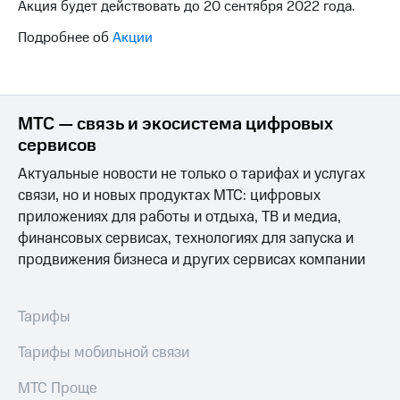
Акция будет действовать до 20 сентября 2022 года.
на связь
Подробнее об
Акции
Роуминг
Тарифы
RED,
Семейная
РИИЛ
группа
и МТС
Супер
МТС — связь и экосистема цифровых
Заказать
дешевле
сервисов
SIM-
при
карту
оплате
Актуальные новости не только о тарифах и услугах
с карты
связи, но и новых продуктах МТС: цифровых
Оформить
МТС
приложениях для работы и отдыха, ТВ и медиа,
eSIM
Деньги
финансовых сервисах, технологиях для запуска и
SIM-
Спутниковое ТВ
продвижения бизнеса и других сервисах компании
карта
для
Выберите
иностранцев
и подключите
Тарифы
ТВ
Оформить
с выгодным
Тарифы мобильной связи
чистый
тарифом
номер
МТС Проще