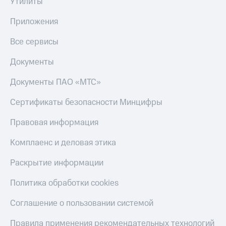
Утилиты
доход
Приложения
онлайн
от МТС
Приложения
Страхование
Акции
Все сервисы
Покупка
Приложения
полисов
Документы
КИОН
онлайн
Документы ПАО «МТС»
КИОН
Скидка 30%
Музыка
на связь
Сертификаты безопасности Минцифры
КИОН
С картой
Правовая информация
Строки
МТС
Деньги
Комплаенс и деловая этика
Live
МТС
Накопления
Раскрытие информации
Гудок
Откладывайте
Мой
Политика обработки cookies
деньги
МТС
и получайте
Соглашение о пользовании системой
доход 15%
Все
приложения
Правила применения рекомендательных технологий