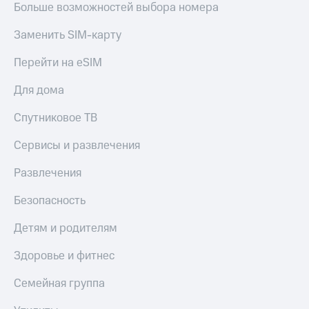
в нашем
Больше возможностей выбора номера
Скидка
приложении
на тарифы,
Заменить SIM-карту
общие
КИОН
подписки
и услуги,
Перейти на eSIM
КИОН
доступ
Музыка
к геолокации
Для дома
КИОН
Кино,
Спутниковое ТВ
Строки
музыка,
книги
Live
Сервисы и развлечения
и не
только
Гудок
Развлечения
Безопасность
Мой
Безопасность
МТС
Финансы
Детям и родителям
Все
Детям
приложения
Здоровье и фитнес
и родителям
Инвестиции
Здоровье
Семейная группа
и фитнес
Получайте