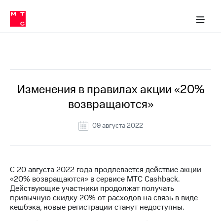
Перенести
ка 30% на связь
обильная связь
Сервисы и подписки
Интернет-магазин
Для дома
Скидка 30% на связь
Личные кабинеты
Финансы
Приложения
номер
ичные кабинеты
в МТС
Мобильная
связь
Все Новости
Тарифы
Интернет
и
ТВ
Услуги
Изменения в правилах акции «20%
Спутниковое
возвращаются»
ТВ
Роуминг
МТС
09 августа 2022
Деньги
Личный
кабинет
Мобильная связь
Скачать
Перенести
С 20 августа 2022 года продлевается действие акции
приложение
номер
«20% возвращаются» в сервисе МТС Cashback.
Мой
в МТС
Действующие участники продолжат получать
МТС
привычную скидку 20% от расходов на связь в виде
Акции
Тарифы
кешбэка, новые регистрации станут недоступны.
Скидка 30%
Услуги