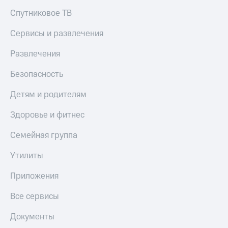
деньги
Спутниковое ТВ
при
и получайте
покупке
доход 15%
со связью
Сервисы и развлечения
Платежи
МТС
и
Развлечения
переводы
Безопасность
Пополнить
номер
Детям и родителям
МТС
Здоровье и фитнес
Настройки
автоплатежа
Семейная группа
Пополнить
Утилиты
номер
другого
Приложения
оператора
Оплата
Все сервисы
интернета
и
Документы
ТВ