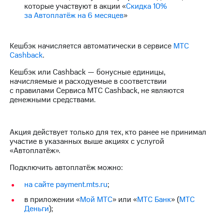
Интернет,
Выбрать
которые участвуют в акции «
Скидка 10%
ТВ и телефон
красивый
за Автоплатёж на 6 месяцев
»
для дома
номер
Заменить
Личный
Кешбэк начисляется автоматически в сервисе
МТС
SIM-
кабинет
Cashback
.
карту
спутникового
Кешбэк или Cashback — бонусные единицы,
ТВ
Перейти
начисляемые и расходуемые в соответствии
Скачать
на
с правилами Сервиса МТС Cashback, не являются
приложение
eSIM
денежными средствами.
Мой
МТС
Для дома
МТС
Спутниковое ТВ
Premium
Выберите
Акция действует только для тех, кто ранее не принимал
и подключите
участие в указанных выше акциях с услугой
Подписка
ТВ
«Автоплатёж».
на гигабайты
с выгодным
интернета,
Подключить автоплатёж можно:
тарифом
фильмы,
музыка
на сайте payment.mts.ru
;
и многое
Интернет,
в приложении «
Мой МТС
» или «
МТС Банк
» (
МТС
другое
ТВ и телефон
Деньги
);
для дома