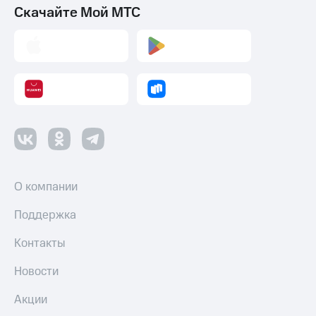
трекеры
Скачайте Мой МТС
Умный
дом
Планшеты
Акции
и
скидки
Все
товары
О компании
Поддержка
Контакты
Новости
Акции