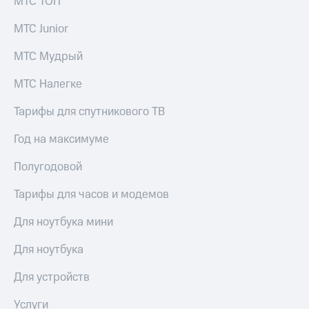
МТС ТОП
доход
Приложения
онлайн
от МТС
МТС Junior
Страхование
Акции
МТС Мудрый
Покупка
Приложения
полисов
МТС Налегке
КИОН
онлайн
Тарифы для спутникового ТВ
КИОН
Скидка 30%
Музыка
на связь
Год на максимуме
КИОН
С картой
Полугодовой
Строки
МТС
Деньги
Тарифы для часов и модемов
Live
МТС
Для ноутбука мини
Накопления
Гудок
Откладывайте
Мой
Для ноутбука
деньги
МТС
и получайте
Для устройств
доход 15%
Все
приложения
Услуги