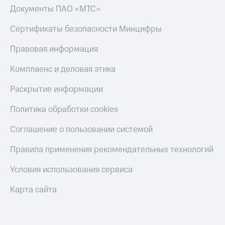
Документы ПАО «МТС»
Переводы
с
Сертификаты безопасности Минцифры
телефона
на карту
Правовая информация
МТС Pay
Комплаенс и деловая этика
Оплата
Раскрытие информации
по QR-
коду
Политика обработки cookies
за границей
Соглашение о пользовании системой
тернет-магазин
Смартфоны
Правила применения рекомендательных технологий
Наушники
и
Условия использования сервиса
колонки
Карта сайта
Умные
часы
и