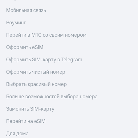
Акции
Финансы
Условия
Инвестиции
Мобильная связь
пополнения
Получайте
Роуминг
Скидка
доход
30%
онлайн
Перейти в МТС со своим номером
на связь
Страхование
Оформить eSIM
Тарифы
Покупка
RED,
Оформить SIM-карту в Telegram
полисов
РИИЛ
онлайн
и МТС Супер
Оформить чистый номер
дешевле
Скидка 30%
при оплате
на связь
Выбрать красивый номер
с карты
МТС Деньги
С картой
Больше возможностей выбора номера
МТС
Обзоры
Деньги
товаров
Заменить SIM-карту
МТС
Скидки
Перейти на eSIM
Накопления
до 40%
на смартфоны
Для дома
Откладывайте