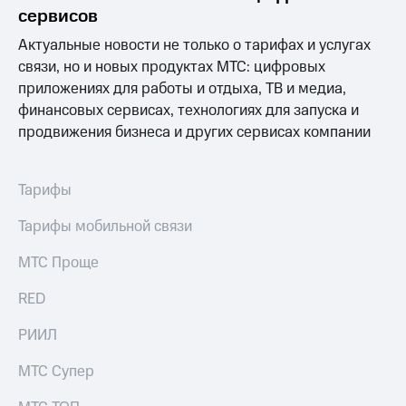
в нашем
Скидка
сервисов
приложении
на тарифы,
Актуальные новости не только о тарифах и услугах
общие
КИОН
подписки
связи, но и новых продуктах МТС: цифровых
и услуги,
КИОН
приложениях для работы и отдыха, ТВ и медиа,
доступ
Музыка
финансовых сервисах, технологиях для запуска и
к геолокации
продвижения бизнеса и других сервисах компании
КИОН
Кино,
Строки
музыка,
книги
Live
Тарифы
и не
только
Гудок
Тарифы мобильной связи
Безопасность
Мой
МТС Проще
МТС
Финансы
RED
Все
Детям
приложения
РИИЛ
и родителям
Инвестиции
Здоровье
МТС Супер
и фитнес
Получайте