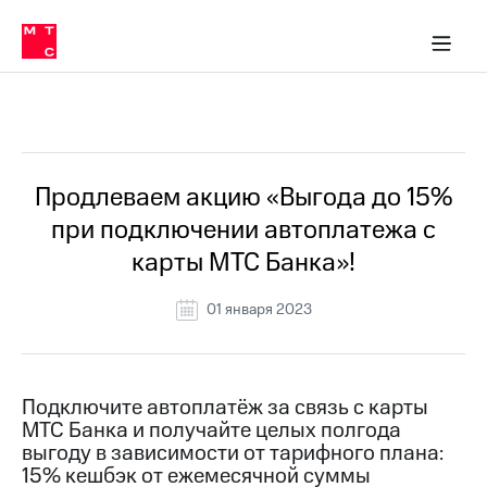
Перенести
ка 30% на связь
обильная связь
Сервисы и подписки
Интернет-магазин
Для дома
Скидка 30% на связь
Личные кабинеты
Финансы
Приложения
номер
ичные кабинеты
в МТС
Мобильная
связь
Все Новости
Тарифы
Интернет
и
ТВ
Услуги
Продлеваем акцию «Выгода до 15%
Спутниковое
при подключении автоплатежа с
ТВ
Роуминг
карты МТС Банка»!
МТС
Деньги
01 января 2023
Личный
кабинет
Мобильная связь
Скачать
Перенести
приложение
номер
Мой
в МТС
Подключите автоплатёж за связь с карты
МТС
МТС Банка и получайте целых полгода
Акции
Тарифы
выгоду в зависимости от тарифного плана:
15% кешбэк от ежемесячной суммы
Скидка 30%
Услуги