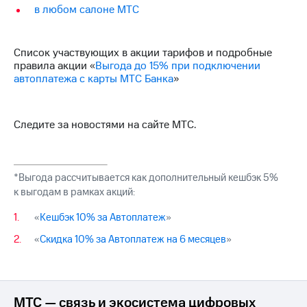
Семейная
в любом салоне МТС
группа
Спутниковое
Скидка
ТВ
Список участвующих в акции тарифов и подробные
на тарифы,
правила акции «
Выгода до 15% при подключении
общие
Услуги
автоплатежа с карты МТС Банка
»
подписки
и услуги,
Поддержка
доступ
к геолокации
висы и подписки
Следите за новостями на сайте МТС.
МТС
Сертификаты
Premium
безопасности
Подписка
*Выгода рассчитывается как дополнительный кешбэк 5%
Всё
на гигабайты
к выгодам в рамках акций:
под
интернета,
рукой
фильмы,
«
Кешбэк 10% за Автоплатеж
»
музыка
в Мой МТС
и многое
«
Скидка 10% за Автоплатеж на 6 месяцев
»
другое
Посмотрите,
что
Семейная
полезного
группа
есть
МТС — связь и экосистема цифровых