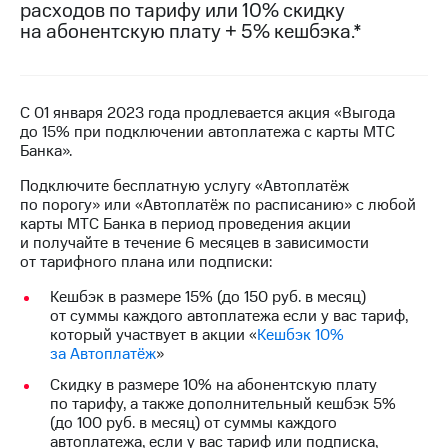
расходов по тарифу или 10% скидку
на связь
на абонентскую плату + 5% кешбэка.*
Роуминг
Тарифы
RED,
Семейная
РИИЛ
группа
и МТС
С 01 января 2023 года продлевается акция «Выгода
Супер
до 15% при подключении автоплатежа с карты МТС
Заказать
дешевле
Банка».
SIM-
при
карту
Подключите бесплатную услугу «Автоплатёж
оплате
по порогу» или «Автоплатёж по расписанию» с любой
с карты
Оформить
карты МТС Банка в период проведения акции
МТС
eSIM
и получайте в течение 6 месяцев в зависимости
Деньги
от тарифного плана или подписки:
SIM-
Спутниковое ТВ
Кешбэк в размере 15% (до 150 руб. в месяц)
карта
от суммы каждого автоплатежа если у вас тариф,
для
Выберите
который участвует в акции «
Кешбэк 10%
иностранцев
и подключите
за Автоплатёж
»
ТВ
Оформить
с выгодным
Скидку в размере 10% на абонентскую плату
чистый
тарифом
по тарифу, а также дополнительный кешбэк 5%
номер
(до 100 руб. в месяц) от суммы каждого
автоплатежа, если у вас тариф или подписка,