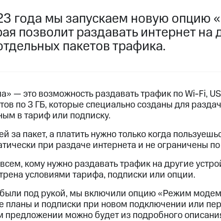
услуги, доступ к геолокации
услуги, доступ к геолокации
023 года мы запускаем новую опцию 
пасность
Финансы
Детям и родителям
Здоровье и 
ая позволит раздавать интернет на 
отдельных пакетов трафика.
ive
Гудок
Мой МТС
Все приложения
 в нашем приложении
ive
Гудок
Мой МТС
Все приложения
Инвестиции
» — это возможность раздавать трафик по
Wi-Fi,
USB
ов по 3 ГБ, которые специально созданы для раздач
ным в тариф или подписку.
й за пакет, а платить нужно только когда пользуешь
тически при раздаче интернета и не ограничены по 
всем, кому нужно раздавать трафик на другие устрой
ход 15%
трена условиями тарифа, подписки или опции.
ер МТС
Настройки автоплатежа
Пополнить номер др
ход 15%
 были под рукой, мы включили опцию «Режим модем
 на карту
МТС Pay
Оплата по QR-коду за границей
 планы и подписки при новом подключении или пере
м предложении можно будет из подробного описан