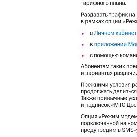
Смартфоны
Наушники и колонки
Умн
тарифного плана.
Скидка 30% на связь
Раздавать трафик на
в рамках опции «Реж
Тарифы RED, РИИЛ и МТС Супер дешев
в
Личном кабинет
Обзоры товаров
в
приложении Мо
Скидки до 40%
с помощью команд
на смартфоны
Абонентам таких пре
при покупке со связью МТС
и вариантах раздачи.
Прежними условия ра
продолжать делиться 
Также привычные усло
и подписок «МТС Дос
Опция «Режим модема
подключенной на ном
предупредим в
SMS-