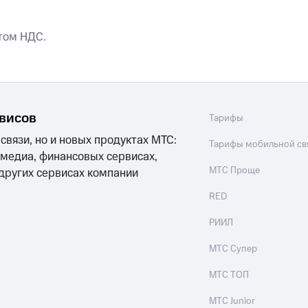
том НДС.
рвисов
Тарифы
 связи, но и новых продуктах МТС:
Тарифы мобильной св
 медиа, финансовых сервисах,
МТС Проще
 других сервисах компании
RED
РИИЛ
МТС Супер
МТС ТОП
МТС Junior