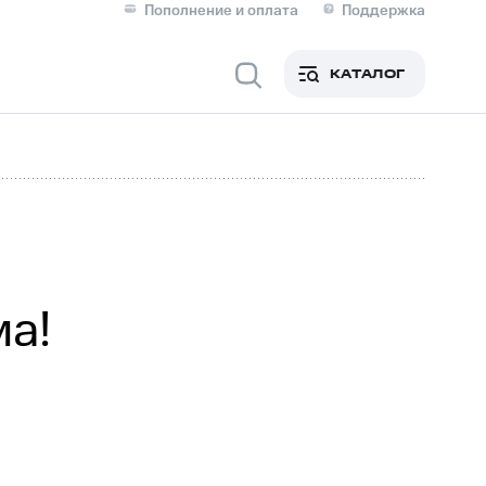
Пополнение и оплата
Поддержка
Скидка 30% на связь
Личные кабинеты
КАТАЛОГ
Мобильная связь
IM-карта для иностранцев
M
Для дома
а!
Сервисы и подписки