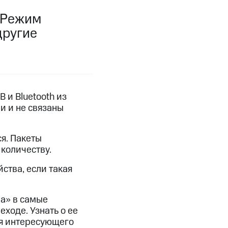
«Режим
фитнес
Приложения от МТС
другие
Приложения
Финансы
 и Bluetooth из
и и не связаны
ся. Пакеты
количеству.
ства, если такая
угого оператора
Оплата
а» в самые
ходе. Узнать о ее
ия интересующего
Интернет-магазин