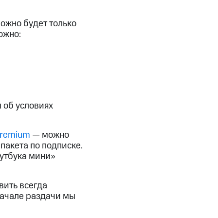
скидки
Все товары
ожно будет только
ожно:
 об условиях
remium
— можно
пакета по подписке.
оутбука мини»
вить всегда
начале раздачи мы