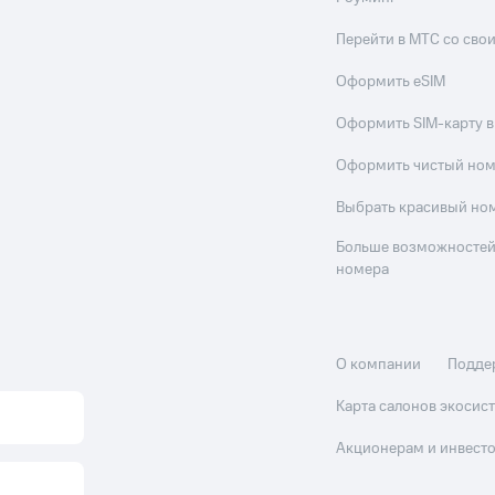
Перейти в МТС со св
Оформить eSIM
Оформить SIM-карту в
Оформить чистый но
Выбрать красивый но
Больше возможностей
номера
О компании
Подде
Карта салонов экоси
Акционерам и инвест