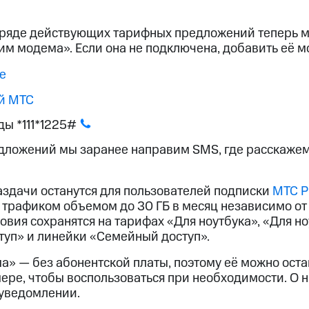
ые часы и трекеры
Умный дом
Планшеты
Акции и 
 ряде действующих тарифных предложений теперь м
им модема». Если она не подключена, добавить её м
ле при оплате с карты МТС Деньги
е
й МТС
ы *111*1225#
дложений мы заранее направим SMS, где расскажем
здачи останутся для пользователей подписки
МТС P
трафиком объемом до 30 ГБ в месяц независимо от 
вия сохранятся на тарифах «Для ноутбука», «Для н
туп» и линейки «Семейный доступ».
» — без абонентской платы, поэтому её можно оста
ере, чтобы воспользоваться при необходимости. О 
уведомлении.