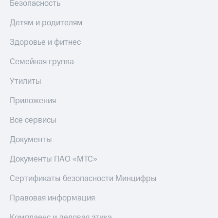
Акции
Безопасность
Финансы
Условия
Инвестиции
пополнения
Детям и родителям
Получайте
Скидка
доход
Здоровье и фитнес
30%
онлайн
на связь
Семейная группа
Страхование
Тарифы
Утилиты
Покупка
RED,
полисов
РИИЛ
Приложения
онлайн
и МТС Супер
дешевле
Все сервисы
Скидка 30%
при оплате
на связь
с карты
Документы
МТС Деньги
С картой
МТС
Документы ПАО «МТС»
Обзоры
Деньги
товаров
Сертификаты безопасности Минцифры
МТС
Скидки
Накопления
Правовая информация
до 40%
на смартфоны
Откладывайте
Комплаенс и деловая этика