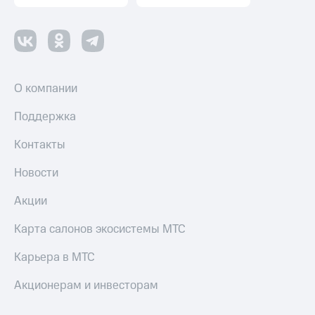
Переводы
с
телефона
на карту
О компании
МТС Pay
Оплата
Поддержка
по QR-
коду
Контакты
за границей
Новости
тернет-магазин
Смартфоны
Акции
Наушники
Карта салонов экосистемы МТС
и
колонки
Карьера в МТС
Умные
Акционерам и инвесторам
часы
и