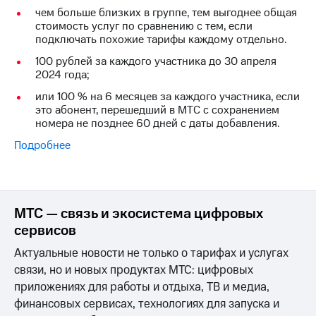
Интернет,
Выбрать
чем больше близких в группе, тем выгоднее общая
ТВ и телефон
красивый
стоимость услуг по сравнению с тем, если
для дома
номер
подключать похожие тарифы каждому отдельно.
Заменить
100 рублей за каждого участника до 30 апреля
Личный
SIM-
2024 года;
кабинет
карту
спутникового
или 100 % на 6 месяцев за каждого участника, если
ТВ
Перейти
это абонент, перешедший в МТС с сохранением
Скачать
на
номера не позднее 60 дней с даты добавления.
приложение
eSIM
Подробнее
Мой
МТС
Для дома
МТС
Спутниковое ТВ
Premium
Выберите
и подключите
МТС — связь и экосистема цифровых
Подписка
ТВ
на гигабайты
сервисов
с выгодным
интернета,
тарифом
Актуальные новости не только о тарифах и услугах
фильмы,
музыка
связи, но и новых продуктах МТС: цифровых
и многое
Интернет,
приложениях для работы и отдыха, ТВ и медиа,
другое
ТВ и телефон
финансовых сервисах, технологиях для запуска и
для дома