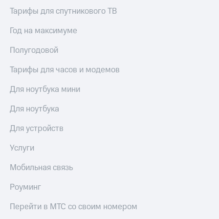
в нашем
Скидка
приложении
Тарифы для спутникового ТВ
на тарифы,
общие
КИОН
Год на максимуме
подписки
и услуги,
КИОН
Полугодовой
доступ
Музыка
к геолокации
Тарифы для часов и модемов
КИОН
Кино,
Строки
музыка,
Для ноутбука мини
книги
Live
и не
Для ноутбука
только
Гудок
Для устройств
Безопасность
Мой
Услуги
МТС
Финансы
Все
Мобильная связь
Детям
приложения
и родителям
Роуминг
Инвестиции
Здоровье
Перейти в МТС со своим номером
и фитнес
Получайте