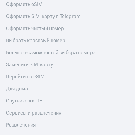
доход
Оформить eSIM
Приложения
онлайн
от МТС
Оформить SIM-карту в Telegram
Страхование
Акции
Оформить чистый номер
Покупка
Приложения
полисов
КИОН
Выбрать красивый номер
онлайн
КИОН
Скидка 30%
Больше возможностей выбора номера
Музыка
на связь
Заменить SIM-карту
КИОН
С картой
Строки
МТС
Перейти на eSIM
Деньги
Live
Для дома
МТС
Накопления
Гудок
Спутниковое ТВ
Откладывайте
Мой
Сервисы и развлечения
деньги
МТС
и получайте
Развлечения
доход 15%
Все
приложения