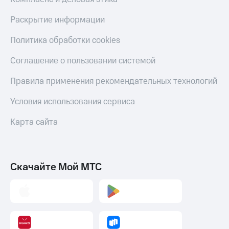
деньги
при
и получайте
Раскрытие информации
покупке
доход 15%
со связью
Политика обработки cookies
Платежи
МТС
и
Соглашение о пользовании системой
переводы
Пополнить
Правила применения рекомендательных технологий
номер
МТС
Условия использования сервиса
Настройки
Карта сайта
автоплатежа
Пополнить
номер
Скачайте Мой МТС
другого
оператора
Оплата
интернета
и
ТВ