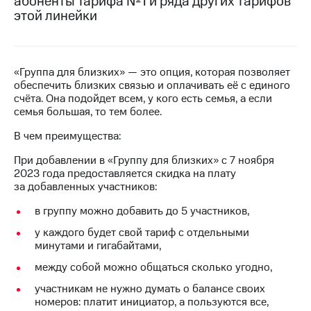
абоненты Тарифа №1 и ряда других тарифов
на связь
этой линейки
Роуминг
Тарифы
RED,
Семейная
РИИЛ
«Группа для близких» — это опция, которая позволяет
группа
и МТС
обеспечить близких связью и оплачивать её с единого
Супер
счёта. Она подойдет всем, у кого есть семья, а если
Заказать
дешевле
семья большая, то тем более.
SIM-
при
карту
оплате
В чем преимущества:
с карты
Оформить
МТС
При добавлении в «Группу для близких» с 7 ноября
eSIM
Деньги
2023 года предоставляется скидка на плату
за добавленных участников:
SIM-
Спутниковое ТВ
карта
в группу можно добавить до 5 участников,
для
Выберите
у каждого будет свой тариф с отдельными
иностранцев
и подключите
минутами и гигабайтами,
ТВ
Оформить
с выгодным
между собой можно общаться сколько угодно,
чистый
тарифом
номер
участникам не нужно думать о балансе своих
номеров: платит инициатор, а пользуются все,