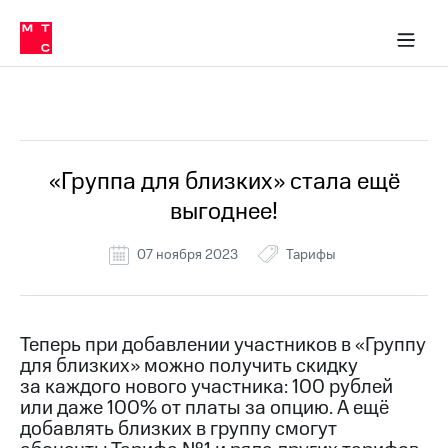
Перенести
ка 30% на связь
обильная связь
Сервисы и подписки
Интернет-магазин
Для дома
Скидка 30% на связь
Личные кабинеты
Финансы
Приложения
номер
ичные кабинеты
в МТС
Мобильная
связь
Все Новости
Тарифы
Интернет
и
ТВ
Услуги
«Группа для близких» стала ещё
Спутниковое
выгоднее!
ТВ
Роуминг
МТС
07 ноября 2023
Тарифы
Деньги
Личный
кабинет
Мобильная связь
Скачать
Перенести
Теперь при добавлении участников в «Группу
приложение
номер
для близких» можно получить скидку
Мой
в МТС
МТС
за каждого нового участника: 100 рублей
Акции
или даже 100% от платы за опцию. А ещё
Тарифы
добавлять близких в группу смогут
Скидка 30%
Услуги