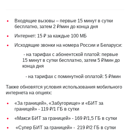
на связь
Роуминг
Тарифы
RED,
Входящие вызовы – первые 15 минут в сутки
Семейная
РИИЛ
бесплатно, затем 2 ₽/мин до конца дня
группа
и МТС
Интернет: 15 ₽ за каждые 100 МБ
Супер
Заказать
дешевле
Исходящие звонки на номера России и Беларуси:
SIM-
при
карту
оплате
- на тарифах с абонентской платой: первые
с карты
15 минут в сутки бесплатно, затем 5 ₽/мин до
Оформить
МТС
конца дня
eSIM
Деньги
- на тарифах с поминутной оплатой: 5 ₽/мин
SIM-
Спутниковое ТВ
карта
Также обновятся условия использования мобильного
для
Выберите
интернета на опциях:
иностранцев
и подключите
«За границей», «Забугорище» и «БИТ за
ТВ
Оформить
с выгодным
границей» - 119 ₽/1 ГБ в сутки
чистый
тарифом
«Макси БИТ за границей» - 169 ₽/1,5 ГБ в сутки
номер
«Супер БИТ за границей» - 219 ₽/2 ГБ в сутки