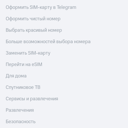
доход
Приложения
Оформить SIM-карту в Telegram
онлайн
от МТС
Страхование
Оформить чистый номер
Акции
Покупка
Выбрать красивый номер
Приложения
полисов
КИОН
онлайн
Больше возможностей выбора номера
КИОН
Скидка 30%
Заменить SIM-карту
Музыка
на связь
Перейти на eSIM
КИОН
С картой
Строки
МТС
Для дома
Деньги
Live
МТС
Спутниковое ТВ
Накопления
Гудок
Сервисы и развлечения
Откладывайте
Мой
деньги
МТС
Развлечения
и получайте
доход 15%
Все
Безопасность
приложения