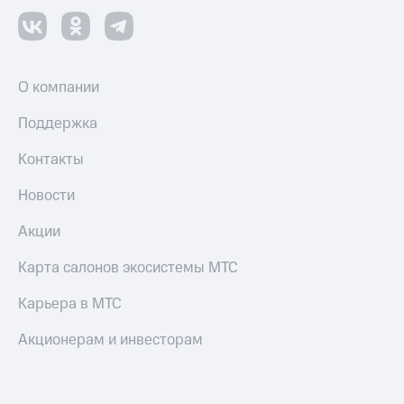
Переводы
с
телефона
на карту
О компании
МТС Pay
Поддержка
Оплата
Контакты
по QR-
коду
Новости
за границей
Акции
тернет-магазин
Смартфоны
Карта салонов экосистемы МТС
Наушники
Карьера в МТС
и
колонки
Акционерам и инвесторам
Умные
часы
и