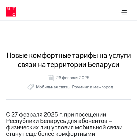
Перенести
ка 30% на связь
обильная связь
Сервисы и подписки
Интернет-магазин
Для дома
Скидка 30% на связь
Личные кабинеты
Финансы
Приложения
номер
ичные кабинеты
в МТС
Мобильная
связь
Все Новости
Тарифы
Интернет
и
ТВ
Услуги
Новые комфортные тарифы на услуги
Спутниковое
связи на территории Беларуси
ТВ
Роуминг
МТС
26 февраля 2025
Деньги
Мобильная связь
Роуминг и межгород
Личный
кабинет
Мобильная связь
Скачать
Перенести
приложение
номер
Мой
в МТС
C 27 февраля 2025 г. при посещении
МТС
Республики Беларусь для абонентов –
Акции
Тарифы
физических лиц условия мобильной связи
станут еще более комфортными
Скидка 30%
Услуги