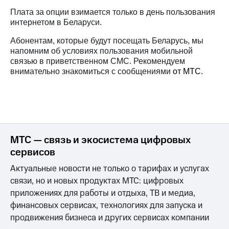
Интернет,
Выбрать
ТВ и телефон
красивый
Плата за опции взимается только в день пользования
для дома
номер
интернетом в Беларуси.
Заменить
Абонентам, которые будут посещать Беларусь, мы
Личный
SIM-
напомним об условиях пользования мобильной
кабинет
карту
связью в приветственном СМС. Рекомендуем
спутникового
внимательно знакомиться с сообщениями
от МТС.
ТВ
Перейти
Скачать
на
приложение
eSIM
Мой
МТС
Для дома
МТС
Спутниковое ТВ
Premium
Выберите
МТС — связь и экосистема цифровых
и подключите
сервисов
Подписка
ТВ
на гигабайты
с выгодным
Актуальные новости не только о тарифах и услугах
интернета,
тарифом
связи, но и новых продуктах МТС: цифровых
фильмы,
приложениях для работы и отдыха, ТВ и медиа,
музыка
и многое
Интернет,
финансовых сервисах, технологиях для запуска и
другое
ТВ и телефон
продвижения бизнеса и других сервисах компании
для дома