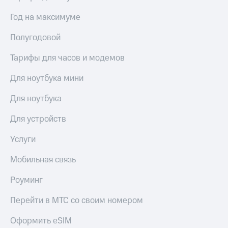
в нашем
Скидка
приложении
на тарифы,
Год на максимуме
общие
КИОН
подписки
Полугодовой
и услуги,
КИОН
доступ
Тарифы для часов и модемов
Музыка
к геолокации
КИОН
Для ноутбука мини
Кино,
Строки
музыка,
Для ноутбука
книги
Live
и не
Для устройств
только
Гудок
Услуги
Безопасность
Мой
МТС
Мобильная связь
Финансы
Все
Детям
Роуминг
приложения
и родителям
Перейти в МТС со своим номером
Инвестиции
Здоровье
и фитнес
Оформить eSIM
Получайте