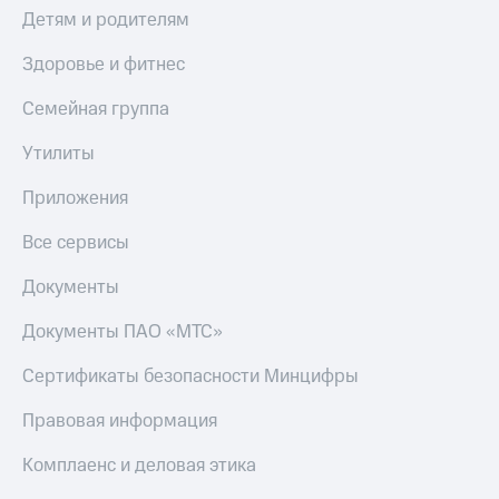
Акции
Финансы
Детям и родителям
Условия
Инвестиции
пополнения
Здоровье и фитнес
Получайте
Скидка
доход
Семейная группа
30%
онлайн
на связь
Утилиты
Страхование
Тарифы
Покупка
Приложения
RED,
полисов
РИИЛ
онлайн
Все сервисы
и МТС Супер
дешевле
Скидка 30%
Документы
при оплате
на связь
с карты
МТС Деньги
Документы ПАО «МТС»
С картой
МТС
Обзоры
Сертификаты безопасности Минцифры
Деньги
товаров
Правовая информация
МТС
Скидки
Накопления
до 40%
Комплаенс и деловая этика
на смартфоны
Откладывайте