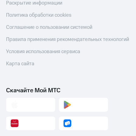
деньги
Раскрытие информации
при
и получайте
покупке
доход 15%
Политика обработки cookies
со связью
Платежи
МТС
Соглашение о пользовании системой
и
переводы
Правила применения рекомендательных технологий
Пополнить
Условия использования сервиса
номер
МТС
Карта сайта
Настройки
автоплатежа
Пополнить
Скачайте Мой МТС
номер
другого
оператора
Оплата
интернета
и
ТВ