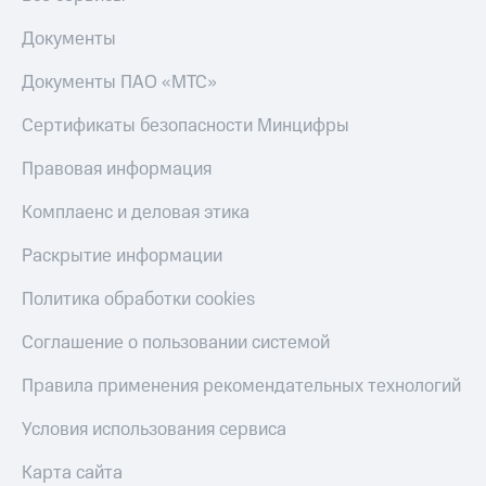
Получайте
доход
Тарифы
Документы
онлайн
RED,
Страхование
РИИЛ
Документы ПАО «МТС»
и МТС Супер
Покупка
дешевле
Сертификаты безопасности Минцифры
полисов
при оплате
онлайн
с карты
Скидка 30%
Правовая информация
МТС Деньги
на связь
Комплаенс и деловая этика
Обзоры
С картой
товаров
МТС
Раскрытие информации
Деньги
Скидки
МТС
Политика обработки cookies
до 40%
Накопления
на смартфоны
Соглашение о пользовании системой
Откладывайте
деньги
при
Правила применения рекомендательных технологий
и получайте
покупке
доход 15%
со связью
Условия использования сервиса
Платежи
МТС
и
Карта сайта
переводы