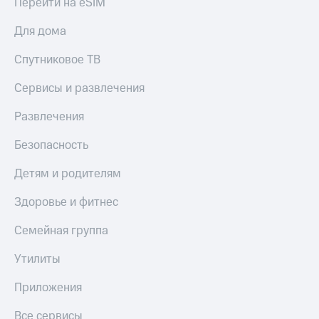
Перейти на eSIM
Акции
Покупка
полисов
Для дома
Приложения
онлайн
КИОН
Скидка 30%
Спутниковое ТВ
на связь
КИОН
Сервисы и развлечения
Музыка
С картой
МТС
Развлечения
КИОН
Деньги
Строки
МТС
Безопасность
Накопления
Live
Детям и родителям
Откладывайте
Гудок
деньги
Здоровье и фитнес
и получайте
Мой
доход 15%
МТС
Семейная группа
Акции
Условия
Все
пополнения
Утилиты
приложения
Финансы
Скидка
Приложения
Инвестиции
30%
на связь
Все сервисы