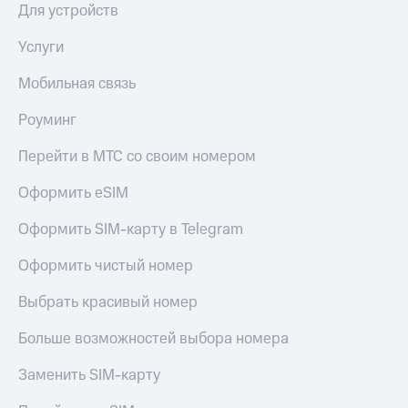
общие
Для устройств
подписки
КИОН
и услуги,
Музыка
Услуги
доступ
к геолокации
КИОН
Мобильная связь
Кино,
Строки
музыка,
Роуминг
книги
Live
и не
Перейти в МТС со своим номером
только
Гудок
Оформить eSIM
Безопасность
Мой
МТС
Финансы
Оформить SIM-карту в Telegram
Все
Детям
Оформить чистый номер
приложения
и родителям
Выбрать красивый номер
Инвестиции
Здоровье
и фитнес
Больше возможностей выбора номера
Получайте
доход
Приложения
онлайн
Заменить SIM-карту
от МТС
Страхование