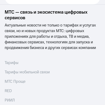
Выбрать
ТВ и телефон
красивый
для дома
номер
МТС — связь и экосистема цифровых
Личный
сервисов
Заменить
кабинет
SIM-
спутникового
Актуальные новости не только о тарифах и услугах
карту
ТВ
связи, но и новых продуктах МТС: цифровых
Скачать
приложениях для работы и отдыха, ТВ и медиа,
Перейти
приложение
на
Мой
финансовых сервисах, технологиях для запуска и
eSIM
МТС
продвижения бизнеса и других сервисах компании
МТС
Для дома
Premium
Спутниковое ТВ
Тарифы
Выберите
Подписка
и подключите
на гигабайты
Тарифы мобильной связи
ТВ
интернета,
с выгодным
фильмы,
тарифом
МТС Проще
музыка
и многое
Интернет,
другое
RED
ТВ и телефон
Семейная
для дома
группа
РИИЛ