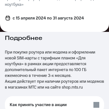
на связь
ноутбука»
Роуминг
Тарифы
c 15 апреля 2024
RED,
по 31 августа 2024
Семейная
РИИЛ
группа
и МТС
Супер
Заказать
дешевле
Подробнее
SIM-
при
карту
оплате
с карты
При покупке роутера или модема и оформлении
Оформить
МТС
новой SIM-карты с тарифным планом «Для
eSIM
Деньги
ноутбука» в рамках акции предоставляется
SIM-
Спутниковое ТВ
дополнительный пакет интернета по 100 ГБ
карта
ежемесячно в течение 3-х месяцев.
для
Выберите
Акция действует при наличии роутеров или модемов
иностранцев
и подключите
в магазинах МТС или на сайте shop.mts.ru
ТВ
Оформить
с выгодным
чистый
тарифом
номер
Как принять участие в акции
Интернет,