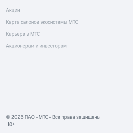
Акции
Оплата
по QR-
Карта салонов экосистемы МТС
коду
за границей
Карьера в МТС
тернет-магазин
Смартфоны
Акционерам и инвесторам
Наушники
и
колонки
Умные
часы
и
трекеры
Умный
дом
© 2026 ПАО «МТС» Все права защищены
18+
Планшеты