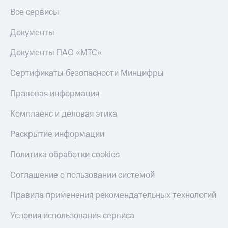
Все сервисы
Оплата
по QR-
Документы
коду
за границей
Документы ПАО «МТС»
тернет-магазин
Сертификаты безопасности Минцифры
Смартфоны
Правовая информация
Наушники
и
Комплаенс и деловая этика
колонки
Раскрытие информации
Умные
часы
Политика обработки cookies
и
трекеры
Соглашение о пользовании системой
Умный
дом
Правила применения рекомендательных технологий
Планшеты
Условия использования сервиса