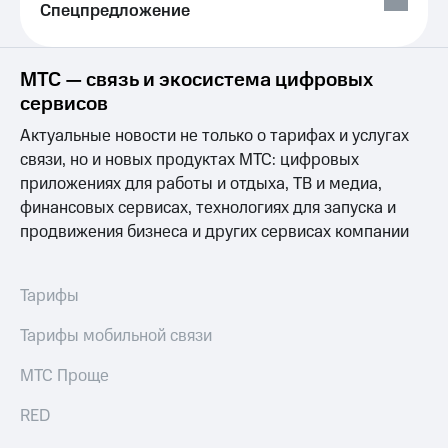
общие
Спецпредложение
подписки
КИОН
и услуги,
Музыка
доступ
МТС — связь и экосистема цифровых
к геолокации
КИОН
Кино,
сервисов
Строки
музыка,
Актуальные новости не только о тарифах и услугах
книги
Live
и не
связи, но и новых продуктах МТС: цифровых
только
Гудок
приложениях для работы и отдыха, ТВ и медиа,
финансовых сервисах, технологиях для запуска и
Безопасность
Мой
продвижения бизнеса и других сервисах компании
МТС
Финансы
Все
Детям
Тарифы
приложения
и родителям
Инвестиции
Тарифы мобильной связи
Здоровье
и фитнес
Получайте
МТС Проще
доход
Приложения
онлайн
RED
от МТС
Страхование