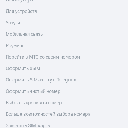
Для ноутбука
Получайте
доход
Тарифы
Для устройств
онлайн
RED,
Страхование
РИИЛ
Услуги
и МТС Супер
Покупка
дешевле
полисов
Мобильная связь
при оплате
онлайн
с карты
Скидка 30%
Роуминг
МТС Деньги
на связь
Перейти в МТС со своим номером
Обзоры
С картой
товаров
МТС
Оформить eSIM
Деньги
Скидки
МТС
Оформить SIM-карту в Telegram
до 40%
Накопления
на смартфоны
Оформить чистый номер
Откладывайте
деньги
при
Выбрать красивый номер
и получайте
покупке
доход 15%
со связью
Больше возможностей выбора номера
Платежи
МТС
и
переводы
Заменить SIM-карту