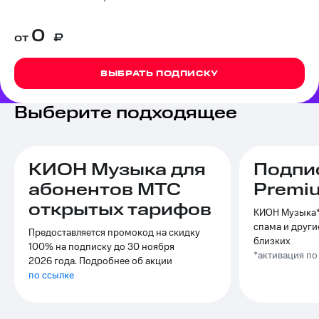
на связь
0
от
₽
Роуминг
Тарифы
RED,
Семейная
РИИЛ
ВЫБРАТЬ ПОДПИСКУ
группа
и МТС
Супер
Заказать
дешевле
Выберите подходящее
SIM-
при
карту
оплате
с карты
Оформить
МТС
КИОН Музыка для
Подпи
eSIM
Деньги
абонентов МТС
Premi
SIM-
Спутниковое ТВ
открытых тарифов
карта
КИОН Музыка*,
для
спама и други
Выберите
Предоставляется промокод на скидку
иностранцев
и подключите
близких
100% на подписку до 30 ноября
ТВ
*активация п
2026 года. Подробнее об акции
Оформить
с выгодным
по ссылке
чистый
тарифом
номер
Интернет,