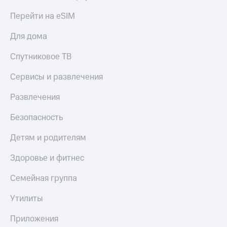
Пополнить
Перейти на eSIM
номер
МТС
Для дома
Настройки
Спутниковое ТВ
автоплатежа
Сервисы и развлечения
Пополнить
номер
Развлечения
другого
оператора
Безопасность
Оплата
Детям и родителям
интернета
и
Здоровье и фитнес
ТВ
Семейная группа
Переводы
с
телефона
Утилиты
на карту
Приложения
МТС Pay