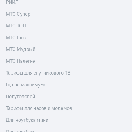
РИИЛ
Акции
Покупка
полисов
МТС Супер
Приложения
онлайн
КИОН
Скидка 30%
МТС ТОП
на связь
КИОН
Музыка
МТС Junior
С картой
МТС
КИОН
МТС Мудрый
Деньги
Строки
МТС
МТС Налегке
Накопления
Live
Тарифы для спутникового ТВ
Откладывайте
Гудок
деньги
и получайте
Год на максимуме
Мой
доход 15%
МТС
Акции
Полугодовой
Условия
Все
пополнения
Тарифы для часов и модемов
приложения
Финансы
Скидка
Для ноутбука мини
Инвестиции
30%
на связь