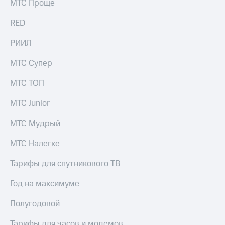
МТС Проще
RED
РИИЛ
МТС Супер
МТС ТОП
МТС Junior
МТС Мудрый
МТС Налегке
Тарифы для спутникового ТВ
Год на максимуме
Полугодовой
Тарифы для часов и модемов