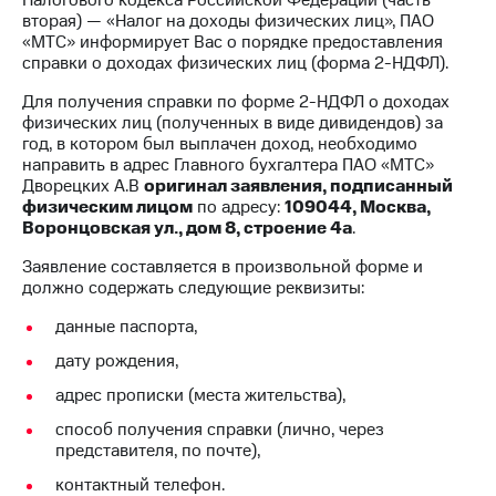
вторая) — «Налог на доходы физических лиц», ПАО
МТС
«МТС» информирует Вас о порядке предоставления
о технологиях
справки о доходах физических лиц (форма 2-НДФЛ).
Достижения
Для получения справки по форме 2-НДФЛ о доходах
физических лиц (полученных в виде дивидендов) за
Интервью
год, в котором был выплачен доход, необходимо
направить в адрес Главного бухгалтера ПАО «МТС»
Финансовая
Дворецких А.В
оригинал заявления, подписанный
отчетность
физическим лицом
по адресу:
109044, Москва,
Воронцовская ул., дом 8, строение 4а
.
Контакты
Заявление составляется в произвольной форме и
должно содержать следующие реквизиты:
Новости
в
данные паспорта,
регионе
дату рождения,
м и акционерам
адрес прописки (места жительства),
Корпоративное
управление
способ получения справки (лично, через
представителя, по почте),
Корпоративный
секретарь
контактный телефон.