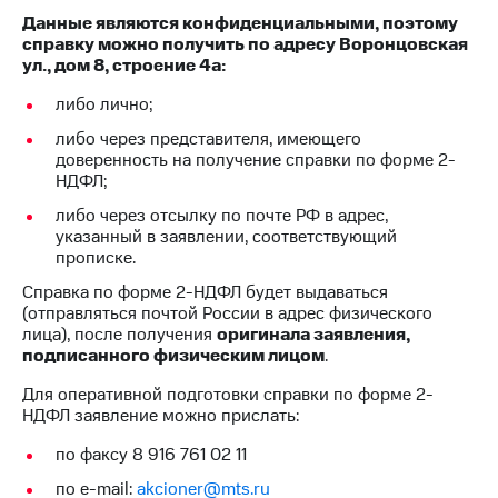
Раскрытие
Данные являются конфиденциальными, поэтому
информации
справку можно получить по адресу Воронцовская
Информация
ул., дом 8, строение 4а:
акционерам
Документы
либо лично;
ПАО
"МТС"
либо через представителя, имеющего
Собрания
доверенность на получение справки по форме 2-
акционеров
НДФЛ;
Личный
либо через отсылку по почте РФ в адрес,
кабинет
указанный в заявлении, соответствующий
акционера
прописке.
Акционерный
капитал
Справка по форме 2-НДФЛ будет выдаваться
Контроль
(отправляться почтой России в адрес физического
и
лица), после получения
оригинала заявления,
аудит
подписанного физическим лицом
.
Рынок
акций
Для оперативной подготовки справки по форме 2-
НДФЛ заявление можно прислать:
Описание
Программа
по факсу 8 916 761 02 11
приобретения
по e-mail:
akcioner@mts.ru
Порядок