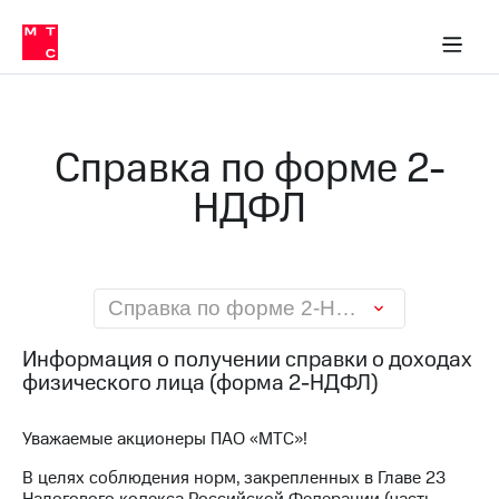
О
сторам и акционерам
Комплаенс и деловая этика
Устойчивое развитие
Медиа-центр
О МТС
О МТС
На главную
компании
О
компании
Стратегия
Стратегия
Карьера
Справка по форме 2-
в МТС
Карьера
в МТС
НДФЛ
Пресс-
релизы
История
компании
МТС
о технологиях
Руководство
региона
Справка по форме 2-НДФЛ
Правовая
Информация о получении справки о доходах
информация
физического лица (форма 2-НДФЛ)
Контакты
Уважаемые акционеры ПАО «МТС»!
Медиа-центр
Пресс-
В целях соблюдения норм, закрепленных в Главе 23
релизы
Налогового кодекса Российской Федерации (часть