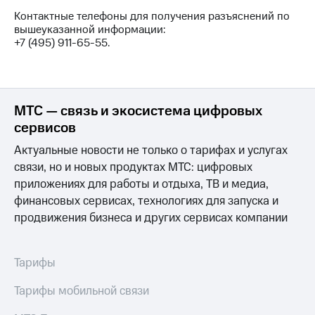
выкупа
Контактные телефоны для получения разъяснений по
акций
вышеуказанной информации:
Дивиденды
+7 (495) 911-65-55.
Рынок
облигаций
Описание
Еврооблигации-2023
МТС — связь и экосистема цифровых
Уведомление
сервисов
о
погашении
Актуальные новости не только о тарифах и услугах
именных
связи, но и новых продуктах МТС: цифровых
облигаций
Другое
приложениях для работы и отдыха, ТВ и медиа,
финансовых сервисах, технологиях для запуска и
Регистратор
продвижения бизнеса и других сервисах компании
Реквизиты
Контакты
йчивое развитие
Тарифы
и деловая этика
На главную
Тарифы мобильной связи