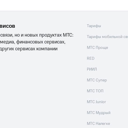
рвисов
Тарифы
 связи, но и новых продуктах МТС:
Тарифы мобильной св
 медиа, финансовых сервисах,
МТС Проще
 других сервисах компании
RED
РИИЛ
МТС Супер
МТС ТОП
МТС Junior
МТС Мудрый
МТС Налегке