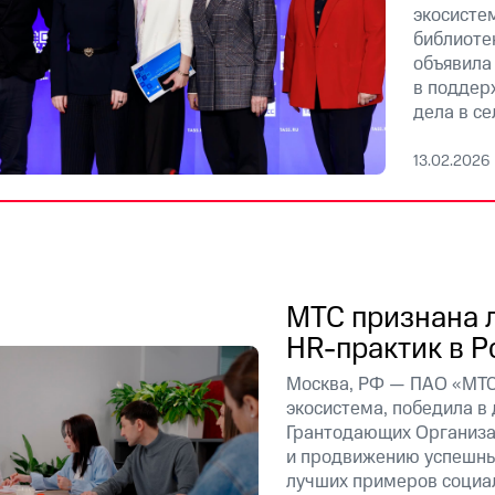
экосисте
библиоте
объявила
в поддер
дела в се
13.02.2026
МТС признана 
HR-практик в Р
Москва, РФ — ПАО «МТС
экосистема, победила в
Грантодающих Организа
и продвижению успешны
лучших примеров социал