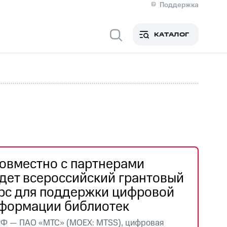
Поддержка
О МТС
я информация
Контакты
КАТАЛОГ
Медиа-центр
кты
Новости в регионе
Инвесторам и акционерам
ция акционерам
Документы
роль и аудит
Рынок акций
й
Описание
р
Реквизиты
Контакты
Устойчивое развитие
Комплаенс и деловая этика
На главную
овместно с партнерами
дет всероссийский грантовый
рс для поддержки цифровой
формации библиотек
РФ — ПАО «МТС» (MOEX: MTSS), цифровая