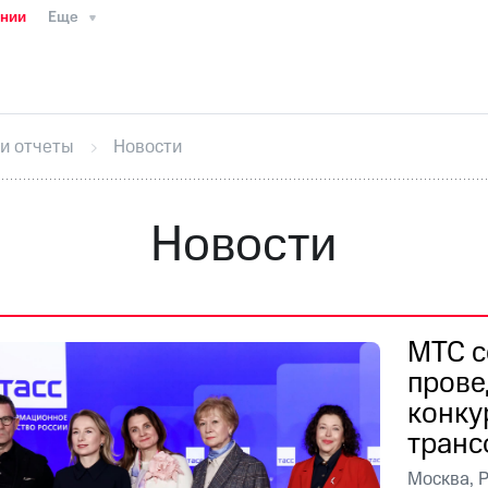
ании
Еще
ТС
Пресс-релизы
МТС о технологиях
ТС
История компании
Руководство региона
Правова
стижения
Интервью
Финансовая отчетность
Конта
 и отчеты
Новости
тивный секретарь
Раскрытие информации
Информа
ный кабинет акционера
Акционерный капитал
Конт
Порядок выкупа акций
Дивиденды
Рынок облигаци
Новости
 погашении именных облигаций
Другое
Регистрато
МТС с
прове
конку
транс
Москва, 