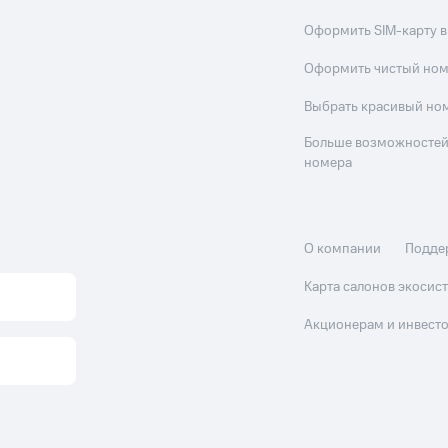
Оформить SIM-карту в
Оформить чистый но
Выбрать красивый но
Больше возможностей
номера
О компании
Подде
Карта салонов экоси
Акционерам и инвест