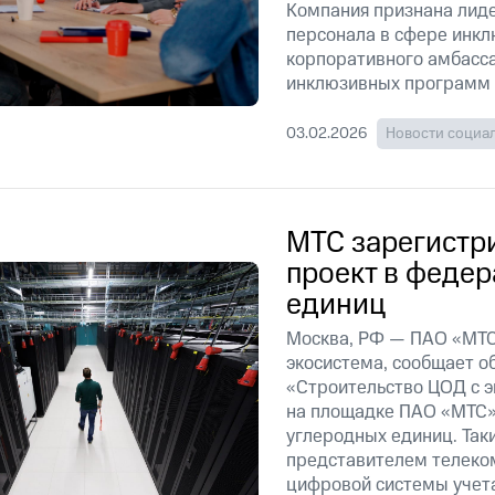
Компания признана лид
персонала в сфере инкл
корпоративного амбасс
инклюзивных программ 
03.02.2026
Новости социа
МТС зарегистр
проект в феде
единиц
Москва, РФ — ПАО «МТС
экосистема, сообщает о
«Строительство ЦОД с 
на площадке ПАО «МТС»
углеродных единиц. Так
представителем телеко
цифровой системы учета