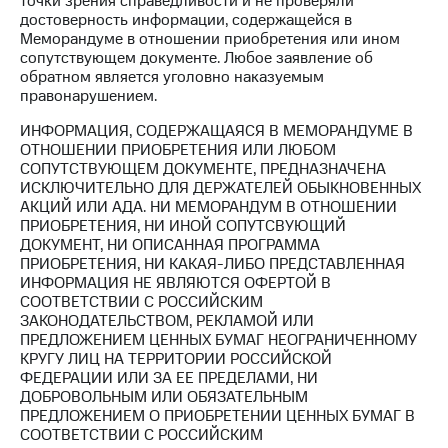
точки зрения справедливости и не проверяли
достоверность информации, содержащейся в
МТС
Меморандуме в отношении приобретения или ином
о технологиях
сопутствующем документе. Любое заявление об
обратном является уголовно наказуемым
Достижения
правонарушением.
Интервью
ИНФОРМАЦИЯ, СОДЕРЖАЩАЯСЯ В МЕМОРАНДУМЕ В
ОТНОШЕНИИ ПРИОБРЕТЕНИЯ ИЛИ ЛЮБОМ
Финансовая
СОПУТСТВУЮЩЕМ ДОКУМЕНТЕ, ПРЕДНАЗНАЧЕНА
отчетность
ИСКЛЮЧИТЕЛЬНО ДЛЯ ДЕРЖАТЕЛЕЙ ОБЫКНОВЕННЫХ
АКЦИЙ ИЛИ АДА. НИ МЕМОРАНДУМ В ОТНОШЕНИИ
Контакты
ПРИОБРЕТЕНИЯ, НИ ИНОЙ СОПУТСВУЮЩИЙ
ДОКУМЕНТ, НИ ОПИСАННАЯ ПРОГРАММА
Новости
ПРИОБРЕТЕНИЯ, НИ КАКАЯ-ЛИБО ПРЕДСТАВЛЕННАЯ
в
ИНФОРМАЦИЯ НЕ ЯВЛЯЮТСЯ ОФЕРТОЙ В
регионе
СООТВЕТСТВИИ С РОССИЙСКИМ
ЗАКОНОДАТЕЛЬСТВОМ, РЕКЛАМОЙ ИЛИ
м и акционерам
ПРЕДЛОЖЕНИЕМ ЦЕННЫХ БУМАГ НЕОГРАНИЧЕННОМУ
Корпоративное
КРУГУ ЛИЦ НА ТЕРРИТОРИИ РОССИЙСКОЙ
управление
ФЕДЕРАЦИИ ИЛИ ЗА ЕЕ ПРЕДЕЛАМИ, НИ
ДОБРОВОЛЬНЫМ ИЛИ ОБЯЗАТЕЛЬНЫМ
Корпоративный
ПРЕДЛОЖЕНИЕМ О ПРИОБРЕТЕНИИ ЦЕННЫХ БУМАГ В
секретарь
СООТВЕТСТВИИ С РОССИЙСКИМ