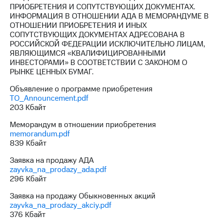
выкупа
ПРИОБРЕТЕНИЯ И СОПУТСТВУЮЩИХ ДОКУМЕНТАХ.
акций
ИНФОРМАЦИЯ В ОТНОШЕНИИ АДА В МЕМОРАНДУМЕ В
Дивиденды
ОТНОШЕНИИ ПРИОБРЕТЕНИЯ И ИНЫХ
Рынок
СОПУТСТВУЮЩИХ ДОКУМЕНТАХ АДРЕСОВАНА В
облигаций
РОССИЙСКОЙ ФЕДЕРАЦИИ ИСКЛЮЧИТЕЛЬНО ЛИЦАМ,
ЯВЛЯЮЩИМСЯ «КВАЛИФИЦИРОВАННЫМИ
Описание
ИНВЕСТОРАМИ» В СООТВЕТСТВИИ С ЗАКОНОМ О
Еврооблигации-2023
РЫНКЕ ЦЕННЫХ БУМАГ.
Уведомление
Объявление о программе приобретения
о
TO_Announcement.pdf
погашении
203 Кбайт
именных
облигаций
Меморандум в отношении приобретения
Другое
memorandum.pdf
839 Кбайт
Регистратор
Реквизиты
Заявка на продажу АДА
Контакты
zayvka_na_prodazy_ada.pdf
йчивое развитие
296 Кбайт
и деловая этика
На главную
Заявка на продажу Обыкновенных акций
zayvka_na_prodazy_akciy.pdf
376 Кбайт