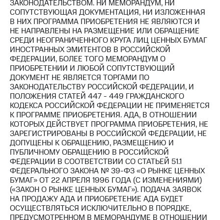
Раскрытие
ЗАКОНОДАТЕЛЬСТВОМ. НИ МЕМОРАНДУМ, НИ
информации
СОПУТСТВУЮЩАЯ ДОКУМЕНТАЦИЯ, НИ ИЗЛОЖЕННАЯ
Информация
В НИХ ПРОГРАММА ПРИОБРЕТЕНИЯ НЕ ЯВЛЯЮТСЯ И
акционерам
НЕ НАПРАВЛЕНЫ НА РАЗМЕЩЕНИЕ ИЛИ ОБРАЩЕНИЕ
Документы
СРЕДИ НЕОГРАНИЧЕННОГО КРУГА ЛИЦ ЦЕННЫХ БУМАГ
ПАО
ИНОСТРАННЫХ ЭМИТЕНТОВ В РОССИЙСКОЙ
"МТС"
ФЕДЕРАЦИИ, БОЛЕЕ ТОГО МЕМОРАНДУМ О
Собрания
ПРИОБРЕТЕНИИ И ЛЮБОЙ СОПУТСТВУЮЩИЙ
акционеров
ДОКУМЕНТ НЕ ЯВЛЯЕТСЯ ТОРГАМИ ПО
Личный
ЗАКОНОДАТЕЛЬСТВУ РОССИЙСКОЙ ФЕДЕРАЦИИ, И
кабинет
ПОЛОЖЕНИЯ СТАТЕЙ 447 - 449 ГРАЖДАНСКОГО
акционера
КОДЕКСА РОССИЙСКОЙ ФЕДЕРАЦИИ НЕ ПРИМЕНЯЕТСЯ
Акционерный
К ПРОГРАММЕ ПРИОБРЕТЕНИЯ. АДА, В ОТНОШЕНИИ
капитал
КОТОРЫХ ДЕЙСТВУЕТ ПРОГРАММА ПРИОБРЕТЕНИЯ, НЕ
Контроль
ЗАРЕГИСТРИРОВАНЫ В РОССИЙСКОЙ ФЕДЕРАЦИИ, НЕ
и
ДОПУЩЕНЫ К ОБРАЩЕНИЮ, РАЗМЕЩЕНИЮ И
аудит
ПУБЛИЧНОМУ ОБРАЩЕНИЮ В РОССИЙСКОЙ
Рынок
ФЕДЕРАЦИИ В СООТВЕТСТВИИ СО СТАТЬЕЙ 51.1
акций
ФЕДЕРАЛЬНОГО ЗАКОНА № 39-ФЗ «О РЫНКЕ ЦЕННЫХ
БУМАГ» ОТ 22 АПРЕЛЯ 1996 ГОДА (С ИЗМЕНЕНИЯМИ)
Описание
(«ЗАКОН О РЫНКЕ ЦЕННЫХ БУМАГ»). ПОДАЧА ЗАЯВОК
Программа
НА ПРОДАЖУ АДА И ПРИОБРЕТЕНИЕ АДА БУДЕТ
приобретения
ОСУЩЕСТВЛЯТЬСЯ ИСКЛЮЧИТЕЛЬНО В ПОРЯДКЕ,
Порядок
ПРЕДУСМОТРЕННОМ В МЕМОРАНДУМЕ В ОТНОШЕНИИ