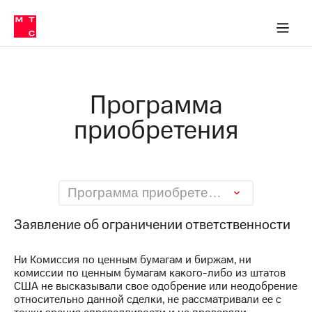
О
сторам и акционерам
Комплаенс и деловая этика
Устойчивое развитие
Медиа-центр
О МТС
О МТС
На главную
компании
О
компании
Стратегия
Стратегия
Карьера
Программа
в МТС
Карьера
в МТС
приобретения
Пресс-
релизы
История
компании
МТС
о технологиях
Руководство
региона
Программа приобретения
Правовая
Заявление об ограничении ответственности
информация
Контакты
Ни Комиссия по ценным бумагам и биржам, ни
комиссии по ценным бумагам какого-либо из штатов
Медиа-центр
США не высказывали свое одобрение или неодобрение
Пресс-
относительно данной сделки, не рассматривали ее с
релизы