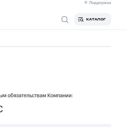
Поддержка
О МТС
я информация
Контакты
КАТАЛОГ
Медиа-центр
кты
Новости в регионе
Инвесторам и акционерам
ция акционерам
Документы
роль и аудит
Рынок акций
й
Описание
р
Реквизиты
Контакты
Устойчивое развитие
Комплаенс и деловая этика
На главную
ым обязательствам Компании:
С