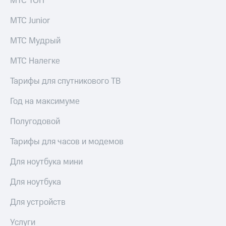
МТС ТОП
выкупа
акций
МТС Junior
Дивиденды
Рынок
МТС Мудрый
облигаций
МТС Налегке
Описание
Еврооблигации-2023
Тарифы для спутникового ТВ
Уведомление
о
Год на максимуме
погашении
именных
Полугодовой
облигаций
Другое
Тарифы для часов и модемов
Регистратор
Реквизиты
Для ноутбука мини
Контакты
йчивое развитие
Для ноутбука
и деловая этика
На главную
Для устройств
Услуги