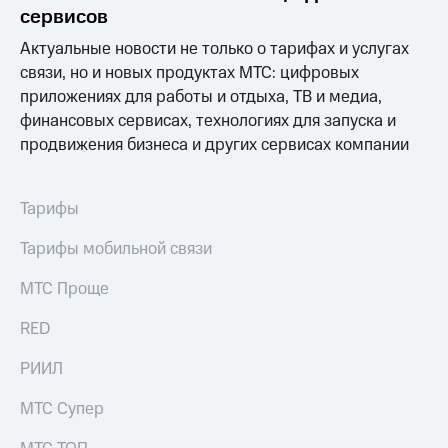
Раскрытие
сервисов
информации
Информация
Актуальные новости не только о тарифах и услугах
акционерам
связи, но и новых продуктах МТС: цифровых
Документы
приложениях для работы и отдыха, ТВ и медиа,
ПАО
"МТС"
финансовых сервисах, технологиях для запуска и
Собрания
продвижения бизнеса и других сервисах компании
акционеров
Личный
кабинет
Тарифы
акционера
Акционерный
Тарифы мобильной связи
капитал
Контроль
МТС Проще
и
аудит
Рынок
RED
акций
РИИЛ
Описание
Программа
МТС Супер
приобретения
Порядок