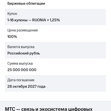
Биржевые облигации
МТС
о технологиях
Купон
1-16 купоны — RUONIA + 1,25%
Достижения
Цена размещения
Интервью
100%
Финансовая
отчетность
Валюта выпуска
Российский рубль
Контакты
Сумма выпуска
Новости
в
25 000 000 000
регионе
Дата погашения
м и акционерам
26 октября 2027 года
Корпоративное
управление
Корпоративный
секретарь
МТС — связь и экосистема цифровых