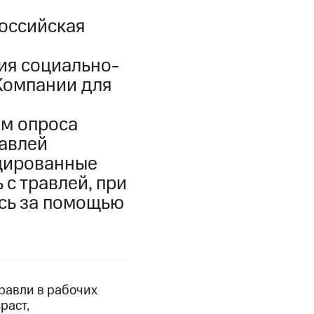
оссийская
ия социально-
омпании для
ым опроса
равлей
цированные
с травлей, при
ись за помощью
равли в рабочих
раст,