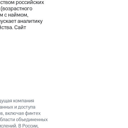
еством российских
 (возрастного
м с наймом,
ускает аналитику
ства. Сайт
дущая компания
анных и доступа
ов, включая финтех
области объединенных
слений. В России,