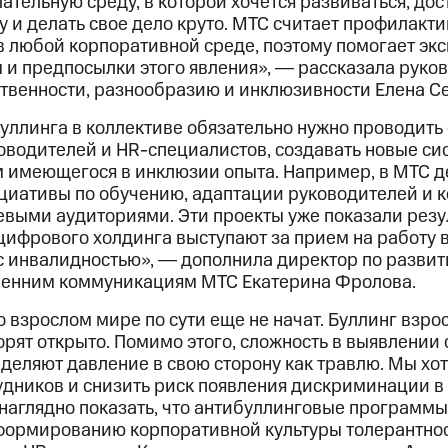
тельную среду, в которой хочется развиваться, дост
 и делать свое дело круто. МТС считает профилакти
 любой корпоративной среде, поэтому помогает эк
 и предпосылки этого явления», ― рассказала руко
ственности, разнообразию и инклюзивности Елена С
уллинга в коллективе обязательно нужно проводить
оводителей и HR-специалистов, создавать новые си
м имеющегося в инклюзии опыта. Например, в МТС д
иативы по обучению, адаптации руководителей и к
выми аудиториями. Эти проекты уже показали резул
цифрового холдинга выступают за прием на работу 
с инвалидностью», ― дополнила директор по разви
ренним коммуникациям МТС Екатерина Фролова.
о взрослом мире по сути еще не начат. Буллинг взро
орят открыто. Помимо этого, сложность в выявлении с
еделяют давление в свою сторону как травлю. Мы хо
удников и снизить риск появления дискриминации в
е наглядно показать, что антибуллинговые программ
формированию корпоративной культуры толерантнос