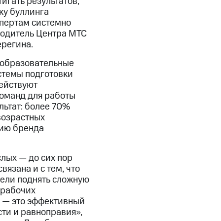
игать результатов,
ку буллинга
спертам системно
водитель Центра МТС
ерегина.
 образовательные
стемы подготовки
ействуют
оманд для работы
ьтат: более 70%
возрастных
тию бренда
слых — до сих пор
вязана и с тем, что
тели поднять сложную
 рабочих
ы — это эффективный
ти и равноправия»,