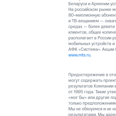
Беларуси и Армении ус
На российском рынке м
80-миллионную абонент
и ТВ-вещанием — охвач
средах — более девяти
клиентов, общее колич
располагает в России р
мобильных устройств и
АФК «Система». Акции 
www.mts.ru
.
Предостережение в отн
могут содержать проек
результатов Компании 
от 1995 года. Такие ут
«мог бы» или другие по
только предположениями
Мы не обязуемся и не н
результатами. Мы адре