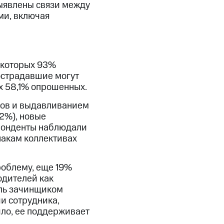
выявлены связи между
ми, включая
 которых 93%
острадавшие могут
х 58,1% опрошенных.
ков и выдавливанием
2%), новые
спонденты наблюдали
акам коллективах
роблему, еще 19%
одителей как
ель зачинщиком
и сотрудника,
ило, ее поддерживает