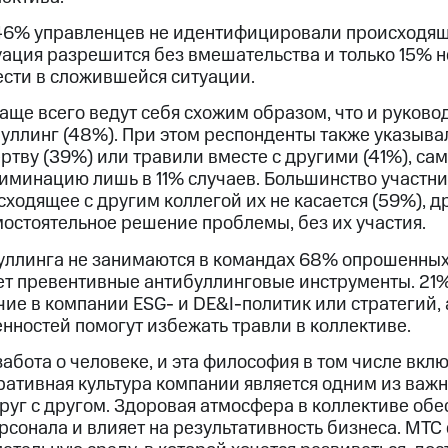
46% управленцев не идентифицировали происходящ
уация разрешится без вмешательства и только 15% не
ести в сложившейся ситуации.
аще всего ведут себя схожим образом, что и руково
уллинг (48%). При этом респонденты также указывал
тву (39%) или травили вместе с другими (41%), са
иминацию лишь в 11% случаев. Большинство участн
сходящее с другим коллегой их не касается (59%), д
мостоятельное решение проблемы, без их участия.
ллинга не занимаются в командах 68% опрошенных,
т превентивные антибуллинговые инструменты. 21
чие в компании ESG- и DE&I-политик или стратегий, 
нностей помогут избежать травли в коллективе.
забота о человеке, и эта философия в том числе вклю
оративная культура компании является одним из важ
руг с другом. Здоровая атмосфера в коллективе обе
сонала и влияет на результативность бизнеса. МТС