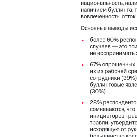
национальность, нали
наличием буллинга, 
вовлеченность, отток
Основные выводы ис
более 60% респон
случаев ― это пс
не воспринимать 
67% опрошенных H
их из рабочей ср
сотрудники (39%)
буллинговые явл
(30%).
28% респондентов
сомневаются, что
инициаторов трав
травли, утвердит
исходящую от рук
большинство колл