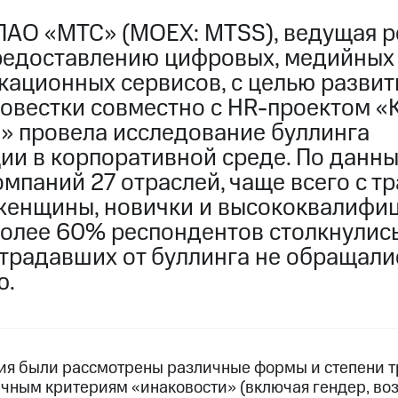
ПАО «МТС» (MOEX: MTSS), ведущая р
редоставлению цифровых, медийных
кационных сервисов, с целью развит
овестки совместно с
HR-проектом
«К
в» провела исследование буллинга
ии в корпоративной среде. По данн
мпаний 27 отраслей, чаще всего с т
женщины, новички и высококвалифи
олее 60% респондентов столкнулись 
страдавших от буллинга не обращал
ю.
ия были рассмотрены различные формы и степени т
ичным критериям «инаковости» (включая гендер, воз