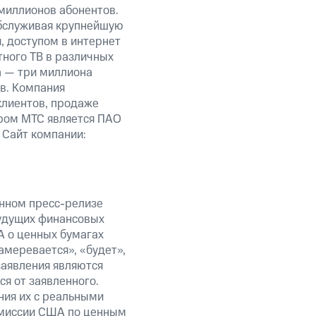
миллионов абонентов.
обслуживая крупнейшую
 доступом в интернет
тного ТВ в различных
а — три миллиона
в. Компания
клиентов, продаже
ром МТС является ПАО
 Сайт компании:
анном пресс-релизе
будущих финансовых
А о ценных бумагах
амеревается», «будет»,
заявления являются
я от заявленного.
ния их с реальными
омиссии США по ценным