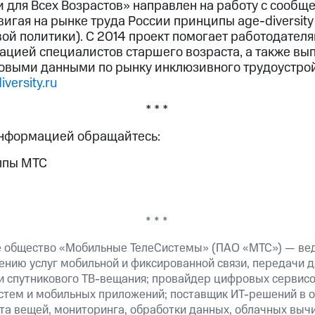
 для Всех Возрастов» направлен на работу с сообщ
игая на рынке труда России принципы age-diversity
ой политики). С 2014 проект помогает работодателя
ацией специалистов старшего возраста, а также вып
овыми данными по рынку инклюзивного трудоустрой
versity.ru
* * *
информацией обращайтесь:
ппы МТС
* * *
е общество «Мобильные ТелеСистемы» (ПАО «МТС») — ве
ению услуг мобильной и фиксированной связи, передачи д
 и спутникового ТВ-вещания; провайдер цифровых сервис
истем и мобильных приложений; поставщик ИТ-решений в 
а вещей, мониторинга, обработки данных, облачных вычи