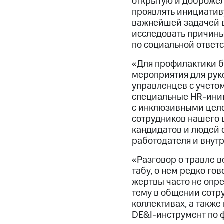
открытую и доброжела
проявлять инициативу
важнейшей задачей в
исследовать причины
по социальной ответ
«Для профилактики б
мероприятия для рук
управленцев с учето
специальные HR-иниц
с инклюзивными целе
сотрудников нашего 
кандидатов и людей 
работодателя и внут
«Разговор о травле в
табу, о нем редко гов
жертвы часто не опр
тему в общении сотр
коллективах, а такж
DE&I-инструмент по 