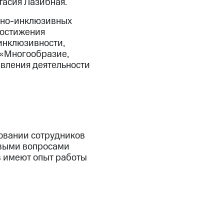
тасия Лазибная.
ьно-инклюзивных
достижения
инклюзивности,
 «Многообразие,
авления деятельности
овании сотрудников
овыми вопросами
в имеют опыт работы