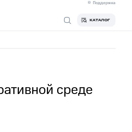
Поддержка
О МТС
я информация
Контакты
КАТАЛОГ
Медиа-центр
кты
Новости в регионе
Инвесторам и акционерам
ция акционерам
Документы
роль и аудит
Рынок акций
й
Описание
р
Реквизиты
Контакты
Устойчивое развитие
Комплаенс и деловая этика
На главную
ративной среде