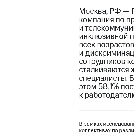
Москва, РФ — 
компания по п
и телекоммуни
инклюзивной п
всех возрасто
и дискриминац
сотрудников ко
сталкиваются 
специалисты. Б
этом 58,1% по
к работодател
В рамках исследован
коллективах по разл