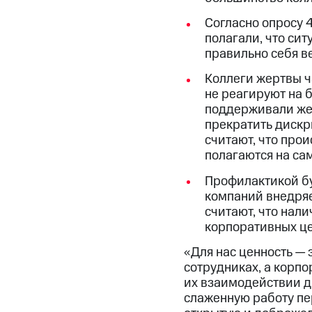
Согласно опросу 
полагали, что сит
правильно себя в
Коллеги жертвы ч
не реагируют на б
поддерживали жер
прекратить дискр
считают, что прои
полагаются на са
Профилактикой бу
компаний внедряе
считают, что нали
корпоративных це
«Для нас ценность — 
сотрудниках, а корп
их взаимодействии д
слаженную работу пер