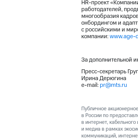
HR-проект «Компании
работодателей, продв
многообразия кадров
онбордингом и адапт
с российскими и мир
компании:
www.age-di
За дополнительной 
Пресс-секретарь Гру
Ирина Дерюгина
e-mail:
pr@mts.ru
Публичное акционерно
в России по предоставл
в интернет, кабельного
и медиа в рамках экос
коммуникаций, интернет