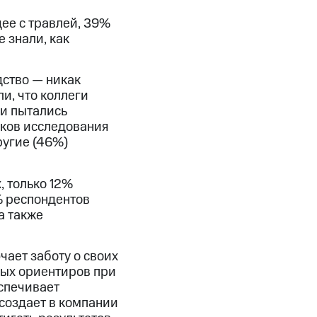
ее с травлей, 39%
 знали, как
дство — никак
и, что коллеги
ми пытались
иков исследования
ругие (46%)
 только 12%
% респондентов
а также
чает заботу о своих
ных ориентиров при
спечивает
 создает в компании