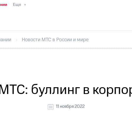
ании
Еще
ТС
Пресс-релизы
МТС о технологиях
ТС
История компании
Руководство региона
Правова
стижения
Интервью
Финансовая отчетность
Конта
пании
Новости МТС в России и мире
тивный секретарь
Раскрытие информации
Информа
ный кабинет акционера
Акционерный капитал
Конт
Порядок выкупа акций
Дивиденды
Рынок облигаци
 погашении именных облигаций
Другое
Регистрато
МТС: буллинг в корпо
11 ноября 2022