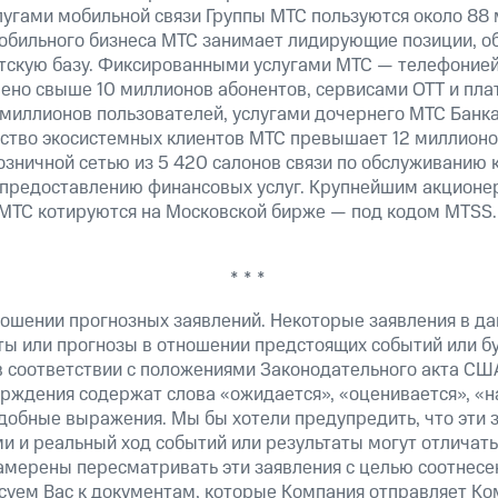
лугами мобильной связи Группы МТС пользуются около 88 
обильного бизнеса МТС занимает лидирующие позиции, 
скую базу. Фиксированными услугами МТС — телефонией,
ено свыше 10 миллионов абонентов, сервисами OTT и пла
 миллионов пользователей, услугами дочернего МТС Банк
ество экосистемных клиентов МТС превышает 12 миллионо
озничной сетью из 5 420 салонов связи по обслуживанию 
 предоставлению финансовых услуг. Крупнейшим акционе
МТС котируются на Московской бирже — под кодом MTSS.
* * *
ошении прогнозных заявлений. Некоторые заявления в д
ты или прогнозы в отношении предстоящих событий или 
в соответствии с положениями Законодательного акта СШ
верждения содержат слова «ожидается», «оценивается», «н
добные выражения. Мы бы хотели предупредить, что эти 
 и реальный ход событий или результаты могут отличатьс
амерены пересматривать эти заявления с целью соотнесе
суем Вас к документам, которые Компания отправляет К