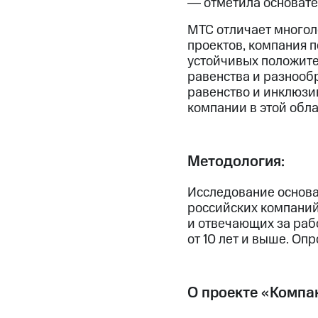
― отметила основате
МТС отличает многол
проектов, компания 
устойчивых положите
равенства и разнообр
равенство и инклюзи
компании в этой обла
Методология:
Исследование основа
российских компаний
и отвечающих за раб
от 10 лет и выше. Оп
О проекте «Компан