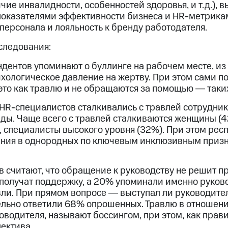
чие инвалидности, особенностей здоровья, и т.д.), 
показателями эффективности бизнеса и HR-метрика
 персонала и лояльность к бренду работодателя.
следования:
дентов упоминают о буллинге на рабочем месте, из
ихологическое давление на жертву. При этом сами п
это как травлю и не обращаются за помощью ― таки
R-специалистов сталкивались с травлей сотрудни
еды. Чаще всего с травлей сталкиваются женщины (4
, специалисты высокого уровня (32%). При этом ре
ения в однородных по ключевым инклюзивным призн
 считают, что обращение к руководству не решит п
 получат поддержку, а 20% упоминали именно руков
ли. При прямом вопросе ― выступал ли руководит
ельно ответили 68% опрошенных. Травлю в отношени
оводителя, называют боссингом, при этом, как прав
ектива.