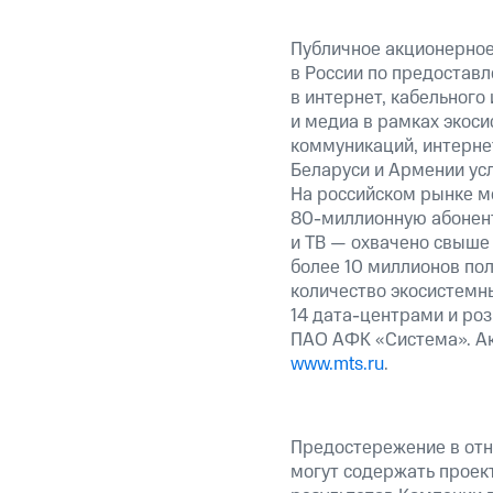
Публичное акционерно
в России по предоставл
в интернет, кабельного
и медиа в рамках экос
коммуникаций, интернет
Беларуси и Армении ус
На российском рынке м
80-миллионную абонент
и ТВ — охвачено свыше 
более 10 миллионов пол
количество экосистемны
14 дата-центрами и ро
ПАО АФК «Система». Ак
www.mts.ru
.
Предостережение в отн
могут содержать проек