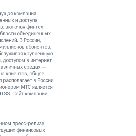
дущая компания
анных и доступа
ов, включая финтех
области объединенных
слений. В России,
миллионов абонентов.
обслуживая крупнейшую
 доступом в интернет
 различных средах —
на клиентов, общее
я располагает в России
ционером МТС является
TSS. Сайт компании:
анном пресс-релизе
будущих финансовых