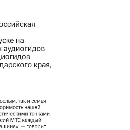
оссийская
уске на
х аудиогидов
диогидов
дарского края,
слым, так и семья
торимость нашей
стическими точками
рсий МТС каждый
машине», — говорит