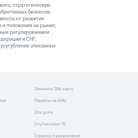
вого; стратегическую
обретенных бизнесов;
мость от развития
 и положения на рынке;
нным регулированием
едерации и СНГ;
 усугубление описанных
Заменить SIM-карту
язи
Перейти на eSIM
Для дома
Спутниковое ТВ
Сервисы и развлечения