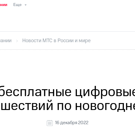
ании
Еще
ТС
Пресс-релизы
МТС о технологиях
ТС
История компании
Руководство региона
Правова
стижения
Интервью
Финансовая отчетность
Конта
пании
Новости МТС в России и мире
тивный секретарь
Раскрытие информации
Информа
ный кабинет акционера
Акционерный капитал
Конт
Порядок выкупа акций
Дивиденды
Рынок облигаци
 погашении именных облигаций
Другое
Регистрато
 бесплатные цифровые
ешествий по новогодн
16 декабря 2022