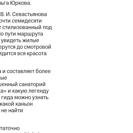
ьга Юркова.
В. И. Севастьянова
почти семидесяти
т стилизованный под
По пути маршрута
 увидеть жилые
ерутся до смотровой
идится вся красота
 и составляет более
ные
шенный санаторий
а» и какую легенду
 гида можно узнать
какой каньон
 не найти
статочно