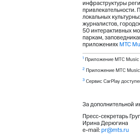
инфраструктуры реги
привлекательности. 
локальных культурных
журналистов, городск
50 интерактивных мо
паркам, заповедника
приложениях
МТС Mu
1
Приложение МТС Music д
2
Приложение МТС Music д
3
Сервис CarPlay доступе
За дополнительной 
Пресс-секретарь Гру
Ирина Дерюгина
e-mail:
pr@mts.ru