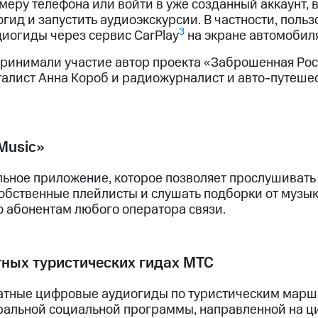
меру телефона или войти в уже созданный аккаунт, в 
огид и запустить аудиоэкскурсии. В частности, пол
3
диогиды через сервис CarPlay
на экране автомобиля
принимали участие автор проекта «Заброшенная Рос
алист Анна Короб и радиожурналист и авто-путеше
Music»
ьное приложение, которое позволяет прослушивать 
собственные плейлисты и слушать подборки от музы
 абонентам любого оператора связи.
тных туристических гидах МТС
атные цифровые аудиогиды по туристическим марш
ральной социальной программы, направленной на 