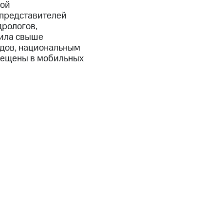
кой
 представителей
дрологов,
тила свыше
одов, национальным
мещены в мобильных