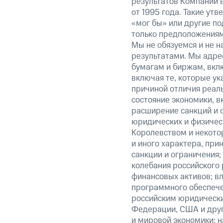
результатов Компании 
от 1995 года. Такие ут
«мог бы» или другие по
только предположениями
Мы не обязуемся и не н
результатами. Мы адре
бумагам и биржам, вкл
включая те, которые у
причиной отличия реаль
состояние экономики, в
расширение санкций и 
юридических и физиче
Королевством и некото
и иного характера, при
санкции и ограничения;
колебания российского 
финансовых активов; вл
программного обеспечен
российским юридически
Федерации, США и друг
и мировой экономики; 