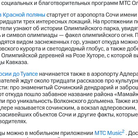
 социальных и благотворительных программ МТС Ол
в Красной поляны
стартует от аэропорта Сочи имени 
тридцати трех интересных локаций. На протяжении 
тели узнают об истории Олимпийского парка, увидя
ь и символ олимпиады — факел олимпийского огня. 
дятся видом заснеженных гор, узнают откуда можно
вского курорта и светодиодный глобус, а также доб
Олимпийской деревней на Розе Хуторе, с которой в
ы Кавказа.
рсии до Туапсе
начинается также в аэропорту Адлера
шателей ждут около тридцати рассказов про культур
ти: про знаменитый Сочинский дендрарий и забро
т откуда пошло забавное название района «Мамайк
и про уникальность Волконского дольмена. Также из
лере называется сочинским, а вокзал адлеровским, 
расивейших объектов Сочи и другие факты, которые
водителях.
2
ды можно в мобильном приложении
МТС Music
. До