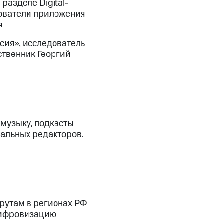
разделе Digital-
ьзователи приложения
.
сия», исследователь
ственник Георгий
музыку, подкасты
кальных редакторов.
рутам в регионах РФ
цифровизацию