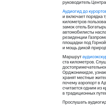
руководитель Центра
Аудиогид до курорто
и включает порядка 
километров пользова
замок отель Богатыр
автомобилисты насла
резиденции Газпромо
площадки под Горной 
и мощь дикой природ
Маршрут
аудиоэкску
ста километров. Слу
достопримечательнос
Орджоникидзе, узнаю
хранят местные жител
почему аэропорт в Ад
считается одним из к
в традиционных путе
Прослушать аудиоги