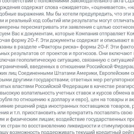
в соответствии с положениями Законодательного акта СШ
верждения содержат слова «ожидается», «оценивается», «н
добные выражения. Мы бы хотели предупредить, что эти 
 и реальный ход событий или результаты могут отличатьс
амерены пересматривать эти заявления с целью соотнесе
суем Вас к документам, которые Компания отправляет К
ючая форму 20-F. Эти документы содержат и описывают 
казаны в разделе «Факторы риска» формы 20-F. Эти факто
ных результатов от проектов и прогнозов. Они включают 
ключая геополитическую ситуацию, связанную с ситуацией
ограничений, введенных в отношении Российской Федерац
ских лиц Соединенными Штатами Америки, Европейским 
рыми другими государствами; ответных мер регуляторног
нятых властями Российской Федерации в качестве реагир
 высокую волатильность учетных ставок и курсов обмена в
рубля по отношению к доллару и евро), цен на товары и а
ияние решений ряда иностранных поставщиков товаров, ра
ия и т.п. приостановить или прекратить поставлять свою
м и физическим лицам; воздействие государственных пр
их стран по восстановлению ликвидности и стимулирова
нашу возможность поддерживать текущий кредитный рейти