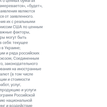
А о ценных бумагах
амеревается», «будет»,
заявления являются
я от заявленного.
ния их с реальными
омиссии США по ценным
важные факторы,
ры могут быть
в себя: текущее
 в Украине;
ии и ряда российских
союзом, Соединенным
о, законодательного
ования на иностранные
алют (в том числе
кции и стоимости
бот, услуг,
 продукцию и услуги
ограмм Российской
нию национальной
нг и воздействие