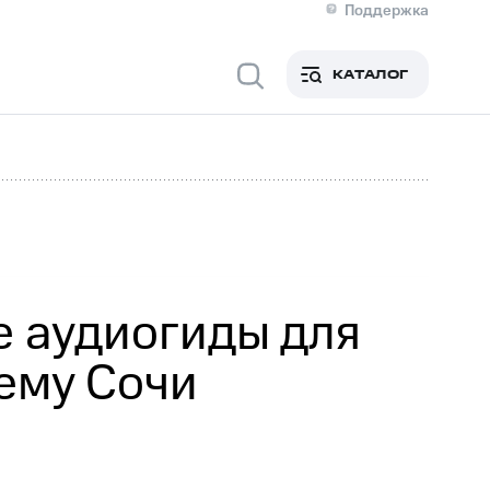
Поддержка
О МТС
я информация
Контакты
КАТАЛОГ
Медиа-центр
кты
Новости в регионе
Инвесторам и акционерам
ция акционерам
Документы
роль и аудит
Рынок акций
й
Описание
р
Реквизиты
Контакты
Устойчивое развитие
Комплаенс и деловая этика
На главную
 аудиогиды для
ему Сочи