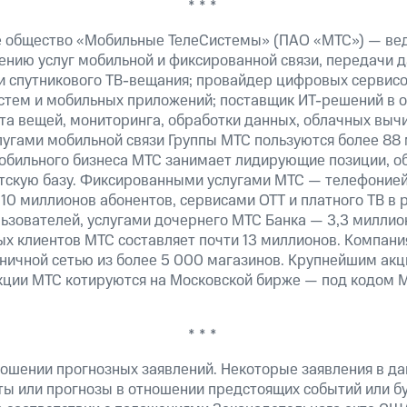
* * *
е общество «Мобильные ТелеСистемы» (ПАО «МТС») — ве
ению услуг мобильной и фиксированной связи, передачи д
 и спутникового ТВ-вещания; провайдер цифровых сервис
истем и мобильных приложений; поставщик ИТ-решений в 
а вещей, мониторинга, обработки данных, облачных вычи
лугами мобильной связи Группы МТС пользуются более 88 
обильного бизнеса МТС занимает лидирующие позиции, 
скую базу. Фиксированными услугами МТС — телефонией,
10 миллионов абонентов, сервисами OTT и платного ТВ в
ьзователей, услугами дочернего МТС Банка — 3,3 миллио
х клиентов МТС составляет почти 13 миллионов. Компани
зничной сетью из более 5 000 магазинов. Крупнейшим ак
ции МТС котируются на Московской бирже — под кодом M
* * *
ошении прогнозных заявлений. Некоторые заявления в д
ты или прогнозы в отношении предстоящих событий или 