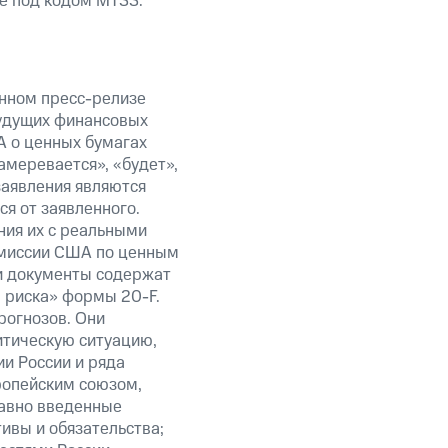
е под кодом MTSS.
анном пресс-релизе
будущих финансовых
А о ценных бумагах
амеревается», «будет»,
заявления являются
я от заявленного.
ния их с реальными
омиссии США по ценным
ти документы содержат
 риска» формы 20-F.
рогнозов. Они
итическую ситуацию,
и России и ряда
ропейским союзом,
авно введенные
ивы и обязательства;