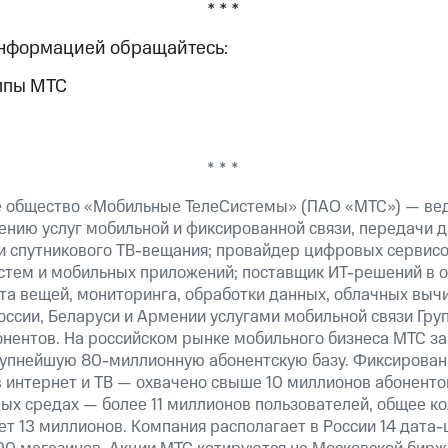
* * *
информацией обращайтесь:
ппы МТС
* * *
е общество «Мобильные ТелеСистемы» (ПАО «МТС») — ве
ению услуг мобильной и фиксированной связи, передачи д
 и спутникового ТВ-вещания; провайдер цифровых сервис
истем и мобильных приложений; поставщик ИТ-решений в 
та вещей, мониторинга, обработки данных, облачных выч
оссии, Беларуси и Армении услугами мобильной связи Гр
онентов. На российском рынке мобильного бизнеса МТС 
рупнейшую 80-миллионную абонентскую базу. Фиксирова
 интернет и ТВ — охвачено свыше 10 миллионов абоненто
ных средах — более 11 миллионов пользователей, общее к
т 13 миллионов. Компания располагает в России 14 дата-