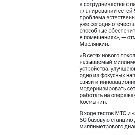
в сотрудничестве с п
планировании сетей 
проблема естественно
уже сегодня отечест
способные обеспечит
в помещениях», — от
Маслянкин.
«В сетях нового поко
называемый миллимет
устройства, улучшаю
одно из фокусных на
связи и инновационн
модернизировать сет
работать на опереже
Космынин.
В ходе тестов МТС и
5G базовую станцию 
миллиметрового диап