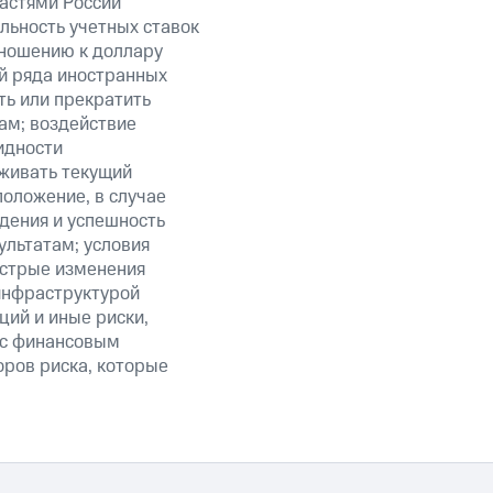
ластями России
льность учетных ставок
тношению к доллару
ий ряда иностранных
ть или прекратить
ам; воздействие
идности
живать текущий
положение, в случае
дения и успешность
льтатам; условия
ыстрые изменения
 инфраструктурой
ий и иные риски,
й с финансовым
оров риска, которые