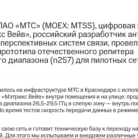
ПАО «МТС» (MOEX: MTSS), цифровая 
с Вейв», российский разработчик ан
 перспективных систем связи, прове
прототипа отечественного репитера
о диапазона (n257) для пилотных се
илось на инфраструктуре МТС в Краснодаре с испол
 «Мэтрикс Вейв» внутри помещения и на улице: пр
 диапазона 26,5-29,5 ГГц в слепую зону — внутрь п
 Во время тестов скорость передачи данных в режиме
вою сеть и готовит техническую базу к переходу н
. Для этого мы испытываем и внедряем различные т