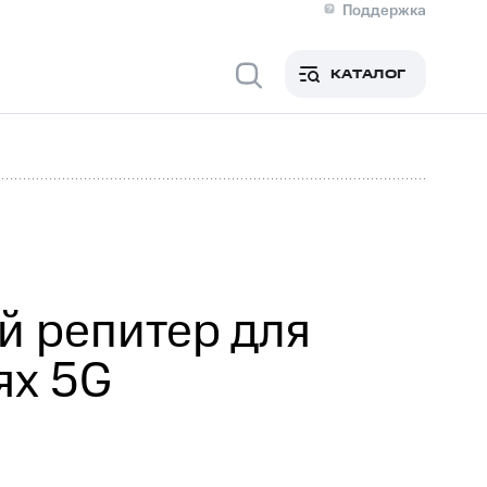
Поддержка
О МТС
я информация
Контакты
КАТАЛОГ
Медиа-центр
кты
Новости в регионе
Инвесторам и акционерам
ция акционерам
Документы
роль и аудит
Рынок акций
й
Описание
р
Реквизиты
Контакты
Устойчивое развитие
Комплаенс и деловая этика
На главную
й репитер для
ях 5G