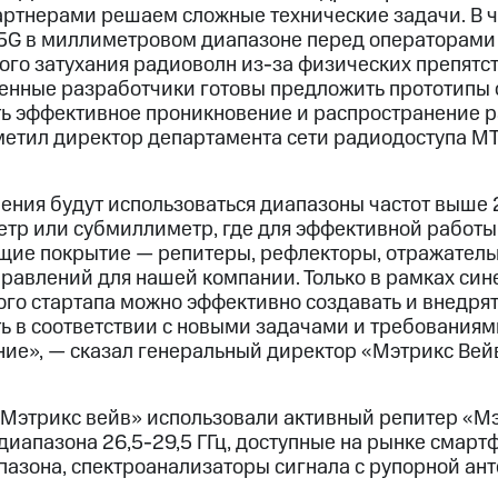
артнерами решаем сложные технические задачи. В ч
5G в миллиметровом диапазоне перед операторами б
го затухания радиоволн из-за физических препятст
венные разработчики готовы предложить прототипы 
ь эффективное проникновение и распространение 
метил директор департамента сети радиодоступа М
ления будут использоваться диапазоны частот выше 2
р или субмиллиметр, где для эффективной работы
щие покрытие — репитеры, рефлекторы, отражатель
правлений для нашей компании. Только в рамках син
ого стартапа можно эффективно создавать и внедрят
ь в соответствии с новыми задачами и требованиями
ние», — сказал генеральный директор «Мэтрикс Вей
 «Мэтрикс вейв» использовали активный репитер «Мэ
диапазона 26,5-29,5 ГГц, доступные на рынке смарт
азона, спектроанализаторы сигнала с рупорной ант