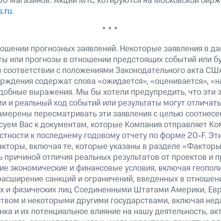
300 магазинов. Акции МТС котируются на Московской бирж
.ru
.
* * *
ошении прогнозных заявлений. Некоторые заявления в д
ты или прогнозы в отношении предстоящих событий или 
в соответствии с положениями Законодательного акта СШ
верждения содержат слова «ожидается», «оценивается», «н
добные выражения. Мы бы хотели предупредить, что эти 
 и реальный ход событий или результаты могут отличатьс
амерены пересматривать эти заявления с целью соотнесе
суем Вас к документам, которые Компания отправляет К
стности к последнему годовому отчету по форме 20-F. Э
кторы, включая те, которые указаны в разделе «Факторы
 причиной отличия реальных результатов от проектов и п
щие экономические и финансовые условия, включая геопол
расширение санкций и ограничений, введенных в отношени
х и физических лиц Соединенными Штатами Америки, Ев
вом и некоторыми другими государствами, включая нед
ка и их потенциальное влияние на нашу деятельность, акт