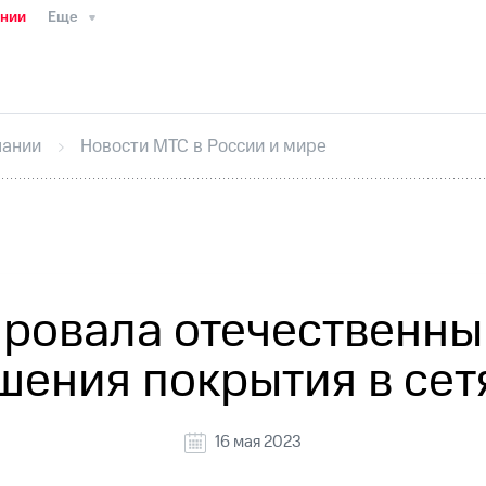
ании
Еще
ТС
Пресс-релизы
МТС о технологиях
ТС
История компании
Руководство региона
Правова
стижения
Интервью
Финансовая отчетность
Конта
пании
Новости МТС в России и мире
тивный секретарь
Раскрытие информации
Информа
ный кабинет акционера
Акционерный капитал
Конт
Порядок выкупа акций
Дивиденды
Рынок облигаци
 погашении именных облигаций
Другое
Регистрато
ровала отечественны
шения покрытия в сет
16 мая 2023