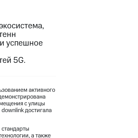
экосистема,
тенн
ли успешное
тей 5G.
ьзованием активного
одемонстрирована
омещения с улицы
 downlink достигала
а стандарты
ехнологии, а также