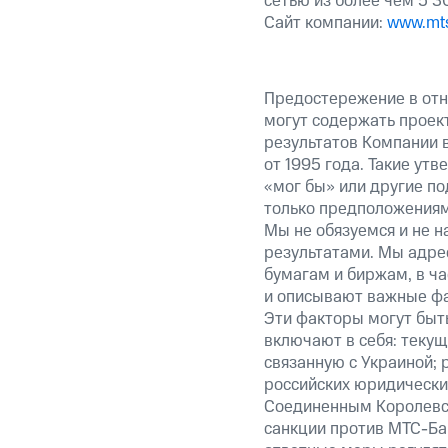
сетью из более чем 5 
Сайт компании:
www.mts
Предостережение в отн
могут содержать проек
результатов Компании 
от 1995 года. Такие ут
«мог бы» или другие по
только предположениями
Мы не обязуемся и не н
результатами. Мы адре
бумагам и биржам, в ча
и описывают важные фа
Эти факторы могут быть
включают в себя: теку
связанную с Украиной; 
российских юридически
Соединенным Королевст
санкции против МТС-Бан