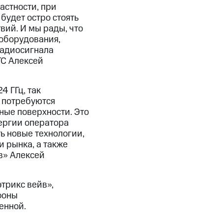
астности, при
удет остро стоять
вий. И мы рады, что
оборудования,
радиосигнала
ТС Алексей
4 ГГц, так
 потребуются
ные поверхности. Это
ергии оператора
ь новые технологии,
 рынка, а также
в» Алексей
трикс вейв»,
фоны
енной.