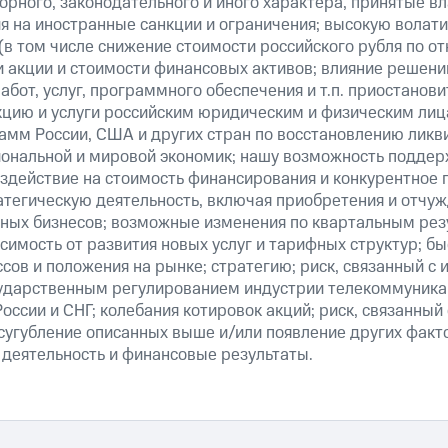
рного, законодательного и иного характера, принятые в
я на иностранные санкции и ограничения; высокую волати
(в том числе снижение стоимости российского рубля по о
 и акции и стоимости финансовых активов; влияние решен
абот, услуг, программного обеспечения и т.п. приостанови
кцию и услуги российским юридическим и физическим лиц
амм России, США и других стран по восстановлению ликв
ональной и мировой экономик; нашу возможность поддер
здействие на стоимость финансирования и конкурентное 
атегическую деятельность, включая приобретения и отчуж
ных бизнесов; возможные изменения по квартальным резу
симость от развития новых услуг и тарифных структур; б
сов и положения на рынке; стратегию; риск, связанный с
ударственным регулированием индустрии телекоммуникац
России и СНГ; колебания котировок акций; риск, связанны
сугубление описанных выше и/или появление других факт
 деятельность и финансовые результаты.