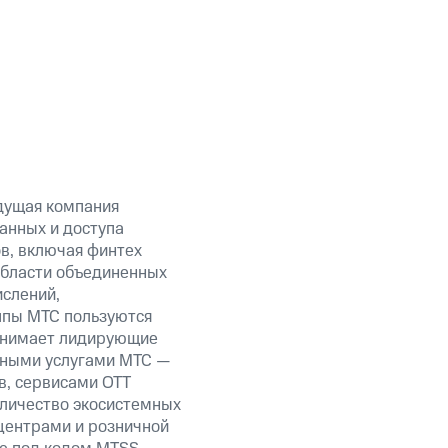
дущая компания
анных и доступа
ов, включая финтех
области объединенных
ислений,
уппы МТС пользуются
занимает лидирующие
нными услугами МТС —
в, сервисами OTT
оличество экосистемных
центрами и розничной