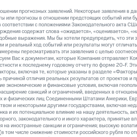
ошении прогнозных заявлений. Некоторые заявления в д
ты или прогнозы в отношении предстоящих событий или 
в соответствии с положениями Законодательного акта СШ
верждения содержат слова «ожидается», «оценивается», «н
добные выражения. Мы бы хотели предупредить, что эти 
 и реальный ход событий или результаты могут отличатьс
амерены пересматривать эти заявления с целью соотнесе
суем Вас к документам, которые Компания отправляет К
стности к последнему годовому отчету по форме 20-F. Э
кторы, включая те, которые указаны в разделе «Факторы
 причиной отличия реальных результатов от проектов и п
щие экономические и финансовые условия, включая геопол
расширение санкций и ограничений, введенных в отношени
х и физических лиц Соединенными Штатами Америки, Ев
вом и некоторыми другими государствами, включая нед
ка и их потенциальное влияние на нашу деятельность, акт
рного, законодательного и иного характера, принятые в
я на иностранные санкции и ограничения; высокую волати
(в том числе снижение стоимости российского рубля по о