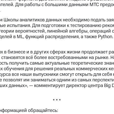
ателей. Для работы с большими данными МТС предо
.
ом Школы аналитиков данных необходимо подать заяв
ные испытания. Для подготовки к тестированию реко
теории вероятностей, линейной алгебры, операций 
елей в ML, функций распределения, а также Python.
 в бизнесе и в других сферах жизни продолжает ра
 становятся всё более востребованными на рынке. Н
сть получить самые актуальные теоретические знани
ах обучения для решения реальных коммерческих ке
курса все наши выпускники смогут открыть для себя
е позволят им заниматься одним из самых перспек
ьших данных», — комментирует директор центра Big 
* * *
информацией обращайтесь: