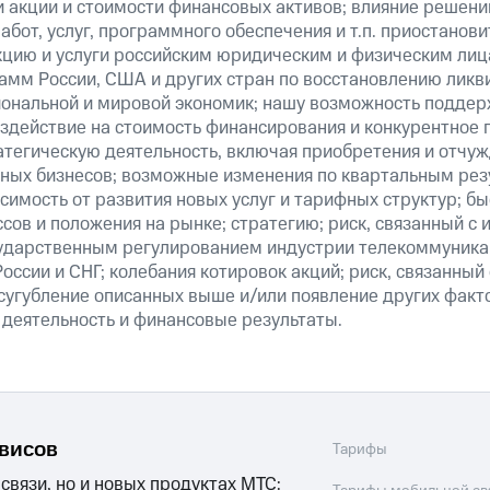
 и акции и стоимости финансовых активов; влияние решен
абот, услуг, программного обеспечения и т.п. приостанови
кцию и услуги российским юридическим и физическим лиц
амм России, США и других стран по восстановлению ликв
ональной и мировой экономик; нашу возможность поддер
здействие на стоимость финансирования и конкурентное 
атегическую деятельность, включая приобретения и отчуж
ных бизнесов; возможные изменения по квартальным резу
симость от развития новых услуг и тарифных структур; б
сов и положения на рынке; стратегию; риск, связанный с
ударственным регулированием индустрии телекоммуникац
России и СНГ; колебания котировок акций; риск, связанны
сугубление описанных выше и/или появление других факт
 деятельность и финансовые результаты.
рвисов
Тарифы
 связи, но и новых продуктах МТС: