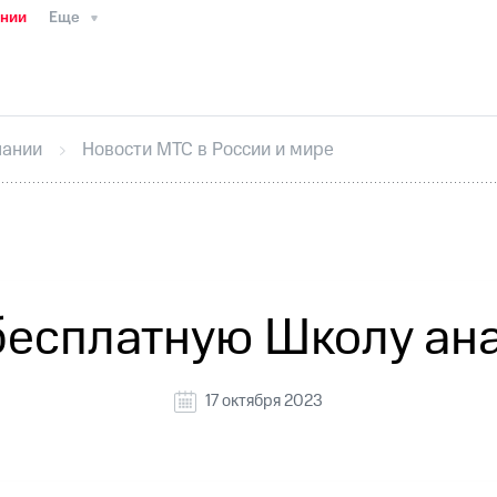
ании
Еще
ТС
Пресс-релизы
МТС о технологиях
ТС
История компании
Руководство региона
Правова
стижения
Интервью
Финансовая отчетность
Конта
пании
Новости МТС в России и мире
тивный секретарь
Раскрытие информации
Информа
ный кабинет акционера
Акционерный капитал
Конт
Порядок выкупа акций
Дивиденды
Рынок облигаци
 погашении именных облигаций
Другое
Регистрато
бесплатную Школу ан
17 октября 2023