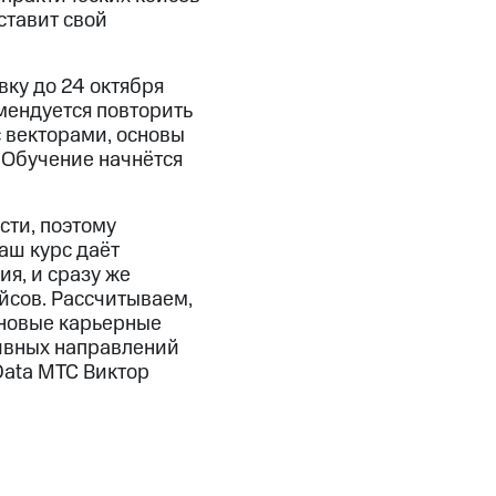
ставит свой
ку до 24 октября
мендуется повторить
с векторами, основы
 Обучение начнётся
сти, поэтому
аш курс даёт
я, и сразу же
йсов. Рассчитываем,
 новые карьерные
тивных направлений
Data МТС Виктор