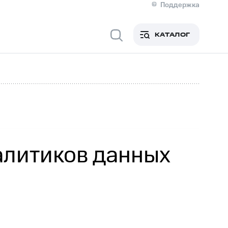
Поддержка
О МТС
я информация
Контакты
КАТАЛОГ
Медиа-центр
кты
Новости в регионе
Инвесторам и акционерам
ция акционерам
Документы
роль и аудит
Рынок акций
й
Описание
р
Реквизиты
Контакты
Устойчивое развитие
Комплаенс и деловая этика
На главную
алитиков данных