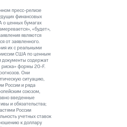
анном пресс-релизе
будущих финансовых
А о ценных бумагах
амеревается», «будет»,
заявления являются
я от заявленного.
ния их с реальными
омиссии США по ценным
ти документы содержат
 риска» формы 20-F.
рогнозов. Они
итическую ситуацию,
и России и ряда
ропейским союзом,
авно введенные
ивы и обязательства;
ластями России
льность учетных ставок
тношению к доллару