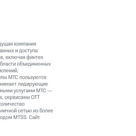
дущая компания
анных и доступа
ов, включая финтех
области объединенных
ислений,
уппы МТС пользуются
занимает лидирующие
нными услугами МТС —
в, сервисами OTT
количество
ничной сетью из более
кодом MTSS. Сайт