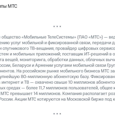
ппы МТС
* * *
е общество «Мобильные ТелеСистемы» (ПАО «МТС») — ве
ению услуг мобильной и фиксированной связи, передачи д
 и спутникового ТВ-вещания; провайдер цифровых сервис
истем и мобильных приложений; поставщик ИТ-решений в 
та вещей, мониторинга, обработки данных, облачных выч
оссии, Беларуси и Армении услугами мобильной связи Гр
онентов. На российском рынке мобильного бизнеса МТС 
рупнейшую 80-миллионную абонентскую базу. Фиксирова
 интернет и ТВ — охвачено свыше 10 миллионов абоненто
ных средах — более 11,7 миллионов пользователей, общее 
 МТС превышает 14 миллионов. Компания располагает роз
 России. Акции МТС котируются на Московской бирже под 
* * *