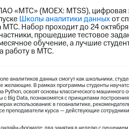
ПАО «МТС» (MOEX: MTSS), цифровая 
апуске
Школы аналитики данных
от с
a МТС. Набор проходит до 24 октября
участники, прошедшие тестовое зада
месячное обучение, а лучшие студен
а работу в МТС.
оле аналитиков данных смогут как школьники, студе
все желающие. В рамках программы студенты научат
 Python, освоят основы классического машинного 
ы с Big Data, познакомятся с принципами построени
ерах использования: в геоаналитике, рекомендател
Все преподаватели курса — действующие сотрудники 
 онлайн-формате: два занятия в неделю с решением