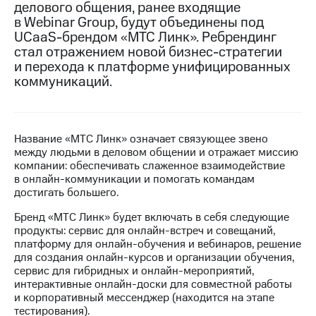
делового общения, ранее входящие
в Webinar Group, будут объединены под
МТС
UCaaS-брендом «МТС Линк». Ребрендинг
о технологиях
стал отражением новой бизнес-стратегии
Достижения
и перехода к платформе унифицированных
коммуникаций.
Интервью
Финансовая
отчетность
Название «МТС Линк» означает связующее звено
между людьми в деловом общении и отражает миссию
Контакты
компании: обеспечивать слаженное взаимодействие
в онлайн-коммуникации и помогать командам
Новости
достигать большего.
в
регионе
Бренд «МТС Линк» будет включать в себя следующие
продукты: сервис для онлайн-встреч и совещаний,
м и акционерам
платформу для онлайн-обучения и вебинаров, решение
Корпоративное
для создания онлайн-курсов и организации обучения,
управление
сервис для гибридных и онлайн-мероприятий,
интерактивные онлайн-доски для совместной работы
Корпоративный
и корпоративный мессенджер (находится на этапе
секретарь
тестирования).