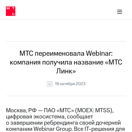
О
сторам и акционерам
Комплаенс и деловая этика
Устойчивое развитие
Медиа-центр
О МТС
О МТС
На главную
компании
О
компании
Стратегия
Стратегия
Все Новости
Карьера
в МТС
Карьера
в МТС
Пресс-
МТС переименовала Webinar:
релизы
История
компания получила название «МТС
компании
МТС
Линк»
о технологиях
Руководство
региона
19 октября 2023
Правовая
информация
Контакты
Москва, РФ — ПАО «МТС» (MOEX: MTSS),
цифровая экосистема, сообщает
Медиа-центр
о завершении ребрендинга своей дочерней
Пресс-
компании Webinar Group. Все IT-решения для
релизы