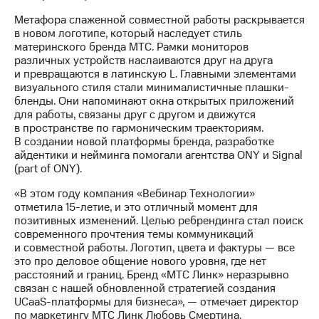
Раскрытие
информации
Метафора слаженной совместной работы раскрывается
Информация
в новом логотипе, который наследует стиль
акционерам
материнского бренда МТС. Рамки мониторов
Документы
различных устройств наслаиваются друг на друга
ПАО
и превращаются в латинскую L. Главными элементами
"МТС"
визуального стиля стали минималистичные плашки-
Собрания
бленды. Они напоминают окна открытых приложений
акционеров
для работы, связаны друг с другом и движутся
Личный
в пространстве по гармоническим траекториям.
кабинет
В создании новой платформы бренда, разработке
акционера
айдентики и нейминга помогали агентства ONY и Signal
Акционерный
(part of ONY).
капитал
Контроль
«В этом году компания «Вебинар Технологии»
и
отметила 15-летие, и это отличный момент для
аудит
позитивных изменений. Целью ребрендинга стал поиск
Рынок
современного прочтения темы коммуникаций
акций
и совместной работы. Логотип, цвета и фактуры — все
это про деловое общение нового уровня, где нет
Описание
расстояний и границ. Бренд «МТС Линк» неразрывно
Программа
связан с нашей обновленной стратегией создания
приобретения
UCaaS-платформы для бизнеса», — отмечает директор
Порядок
по маркетингу МТС Линк Любовь Смертина.