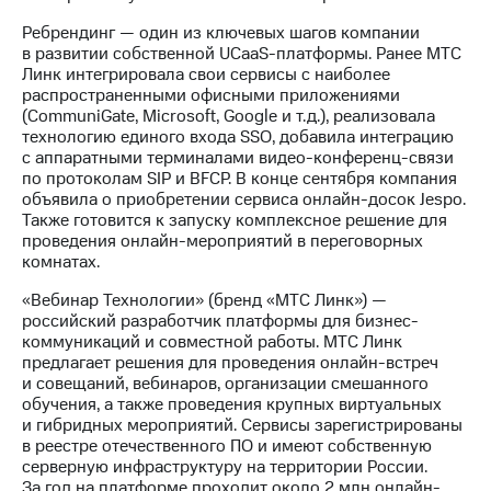
выкупа
Ребрендинг — один из ключевых шагов компании
акций
в развитии собственной UCaaS-платформы. Ранее МТС
Дивиденды
Линк интегрировала свои сервисы с наиболее
Рынок
распространенными офисными приложениями
облигаций
(CommuniGate, Microsoft, Google и т.д.), реализовала
технологию единого входа SSO, добавила интеграцию
Описание
с аппаратными терминалами видео-конференц-связи
Еврооблигации-2023
по протоколам SIP и BFCP. В конце сентября компания
Уведомление
объявила о приобретении сервиса онлайн-досок Jespo.
о
Также готовится к запуску комплексное решение для
погашении
проведения онлайн-мероприятий в переговорных
именных
комнатах.
облигаций
Другое
«Вебинар Технологии» (бренд «МТС Линк») —
российский разработчик платформы для бизнес-
Регистратор
коммуникаций и совместной работы. МТС Линк
Реквизиты
предлагает решения для проведения онлайн-встреч
Контакты
и совещаний, вебинаров, организации смешанного
йчивое развитие
обучения, а также проведения крупных виртуальных
и деловая этика
и гибридных мероприятий. Сервисы зарегистрированы
На главную
в реестре отечественного ПО и имеют собственную
серверную инфраструктуру на территории России.
За год на платформе проходит около 2 млн онлайн-