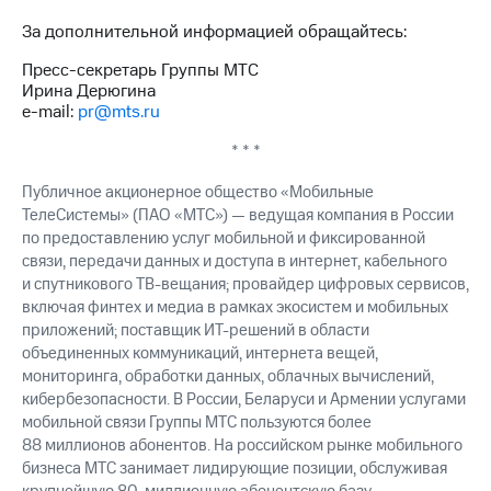
Раскрытие
информации
За дополнительной информацией обращайтесь:
Информация
акционерам
Пресс-секретарь Группы МТС
Документы
Ирина Дерюгина
ПАО
e-mail:
pr@mts.ru
"МТС"
Собрания
* * *
акционеров
Личный
Публичное акционерное общество «Мобильные
кабинет
ТелеСистемы» (ПАО «МТС») — ведущая компания в России
акционера
по предоставлению услуг мобильной и фиксированной
Акционерный
связи, передачи данных и доступа в интернет, кабельного
капитал
и спутникового
ТВ-вещания;
провайдер цифровых сервисов,
Контроль
включая финтех и медиа в рамках экосистем и мобильных
и
приложений; поставщик
ИТ-решений
в области
аудит
объединенных коммуникаций, интернета вещей,
Рынок
мониторинга, обработки данных, облачных вычислений,
акций
кибербезопасности. В России, Беларуси и Армении услугами
Описание
мобильной связи Группы МТС пользуются более
Программа
88 миллионов абонентов. На российском рынке мобильного
приобретения
бизнеса МТС занимает лидирующие позиции, обслуживая
Порядок