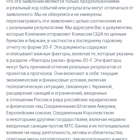
что эти заявления являются только предположениями
и реальный ход событий или результаты могут отличаться от
заявленного. Мы не обязуемся и не намерены
пересматривать эти заявления с целью соотнесения их
с реальными результатами. Мы адресуем Вас к документам,
которые Компания отправляет Комиссии США по ценным
бумагам и биржам, в частности к последнему годовому
отчету по форме
20-F.
Эти документы содержат
и описывают важные факторы, включая те, которые указаны
в разделе «Факторы риска» формы
20-F.
Эти факторы
могут быть причиной отличия реальных результатов от
проектов и прогнозов. Они включают в себя: текущие
экономические и финансовые условия, включая
геополитическую ситуацию, связанную с Украиной;
расширение санкций и ограничений, введенных
в отношении России и ряда российских юридических
и физических лиц Соединенными Штатами Америки,
Европейским союзом, Соединенным Королевством
и некоторыми другими государствами, включая недавно
введенные санкции против
МТС-Банка
и их потенциальное
влияние на нашу деятельность, активы и обязательства;
ответные меры регуляторного, законодательного и иного