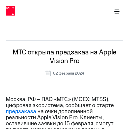
О
сторам и акционерам
Комплаенс и деловая этика
Устойчивое развитие
Медиа-центр
О МТС
О МТС
На главную
компании
О
компании
Стратегия
Стратегия
Все Новости
Карьера
в МТС
Карьера
в МТС
Пресс-
МТС открыла предзаказ на Apple
релизы
История
Vision Pro
компании
МТС
о технологиях
Руководство
02 февраля 2024
региона
Правовая
информация
Москва, РФ – ПАО «МТС» (MOEX: MTSS),
цифровая экосистема, сообщает о старте
Контакты
предзаказа
на очки дополненной
реальности Apple Vision Pro. Клиенты,
Медиа-центр
Пресс-
оставившие заявки до 15 февраля, смогут
релизы