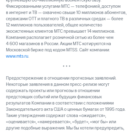
крупнейшую
80-миллионную
абонентскую базу.
выкупа
Фиксированными услугами МТС — телефонией, доступом
акций
в интернет и ТВ — охвачено свыше 10 миллионов абонентов,
Дивиденды
сервисами OTT и платного ТВ в различных средах — более
Рынок
12 миллионов пользователей, общее количество
облигаций
экосистемных клиентов МТС превышает 14 миллионов.
Описание
Компания располагает розничной сетью из более чем
Еврооблигации-2023
4 600 магазинов в России. Акции МТС котируются на
Уведомление
Московской бирже под кодом MTSS. Сайт компании:
о
www.mts.ru
.
погашении
именных
* * *
облигаций
Другое
Предостережение в отношении прогнозных заявлений.
Некоторые заявления в данном пресс-релизе могут
Регистратор
содержать проекты или прогнозы в отношении
Реквизиты
предстоящих событий или будущих финансовых
Контакты
результатов Компании в соответствии с положениями
йчивое развитие
Законодательного акта США о ценных бумагах от 1995 года.
и деловая этика
Такие утверждения содержат слова «ожидается»,
На главную
«оценивается», «намеревается», «будет», «мог бы» или
другие подобные выражения. Мы бы хотели предупредить,