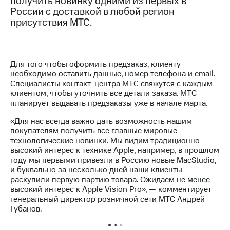
получить новинку одними из первых в
России с доставкой в любой регион
МТС
присутствия МТС.
о технологиях
Достижения
Для того чтобы оформить предзаказ, клиенту
Интервью
необходимо оставить данные, номер телефона и email.
Специалисты контакт-центра МТС свяжутся с каждым
Финансовая
клиентом, чтобы уточнить все детали заказа. МТС
отчетность
планирует выдавать предзаказы уже в начале марта.
Контакты
«Для нас всегда важно дать возможность нашим
покупателям получить все главные мировые
Новости
технологические новинки. Мы видим традиционно
в
высокий интерес к технике Apple, например, в прошлом
регионе
году мы первыми привезли в Россию новые MacStudio,
и буквально за несколько дней наши клиенты
м и акционерам
раскупили первую партию товара. Ожидаем не менее
Корпоративное
высокий интерес к Apple Vision Pro», — комментирует
управление
генеральный директор розничной сети МТС Андрей
Губанов.
Корпоративный
секретарь
* * *