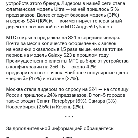
Раскрытие
устройств этого бренда. Лидером в нашей сети стала
информации
флагманская модель Ultra — на неё пришлось 51%
Информация
предзаказов. Далее следует базовая модель (31%)
акционерам
и версия S24+(18%)», — комментирует генеральный
Документы
директор розничной сети МТС Андрей Губанов.
ПАО
"МТС"
МТС открыла предзаказ на S24 в середине января.
Собрания
Почти за месяц количество оформленных заявок
акционеров
на новинки оказалось в 1,5 раза выше, чем за тот же
Личный
период на модель Galaxy S23 в прошлом году.
кабинет
Преимущественно клиенты МТС выбирают устройства
акционера
в конфигурации на 256 ГБ — около 42%
Акционерный
предварительных заявок. Наиболее популярные цвета
капитал
«чёрный» (47%) и «титан» (27%).
Контроль
и
Москва стала лидером по спросу на S24 — на столицу
аудит
России пришлось 24% предзаказов. В топ-5 городов
Рынок
также входят Санкт-Петербург (6%), Самара (3%),
акций
Новосибирск (2,5%) и Казань (2%).
* * *
Описание
Программа
За дополнительной информацией обращайтесь:
приобретения
Порядок