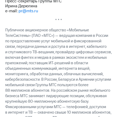
Пресс-секретарь Группы МТС
выкупа
Ирина Дерюгина
акций
e-mail:
pr@mts.ru
Дивиденды
Рынок
* * *
облигаций
Публичное акционерное общество «Мобильные
Описание
ТелеСистемы» (ПАО «МТС») — ведущая компания в России
Еврооблигации-2023
по предоставлению услуг мобильной и фиксированной
Уведомление
связи, передачи данных и доступа в интернет, кабельного
о
и спутникового ТВ-вещания; провайдер цифровых сервисов,
погашении
именных
включая финтех и медиа в рамках экосистем и мобильных
облигаций
приложений; поставщик ИТ-решений в области
Другое
объединенных коммуникаций, интернета вещей,
мониторинга, обработки данных, облачных вычислений,
Регистратор
кибербезопасности. В России, Беларуси и Армении услугами
Реквизиты
мобильной связи Группы МТС пользуются более
Контакты
88 миллионов абонентов. На российском рынке мобильного
йчивое развитие
бизнеса МТС занимает лидирующие позиции, обслуживая
и деловая этика
крупнейшую 80-миллионную абонентскую базу.
На главную
Фиксированными услугами МТС — телефонией, доступом
в интернет и ТВ — охвачено свыше 10 миллионов абонентов,