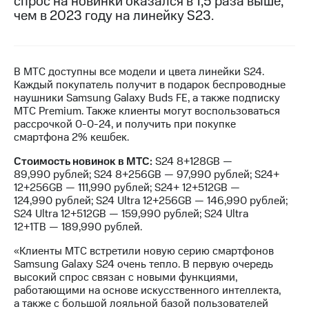
cпрос на новинки оказался в 1,5 раза выше,
чем в 2023 году на линейку S23.
МТС
о технологиях
Достижения
В МТС доступны все модели и цвета линейки S24.
Каждый покупатель получит в подарок беспроводные
Интервью
наушники Samsung Galaxy Buds FE, а также подписку
МТС Premium. Также клиенты могут воспользоваться
Финансовая
рассрочкой 0-0-24, и получить при покупке
отчетность
смартфона 2% кешбек.
Контакты
Стоимость новинок в МТС:
S24 8+128GB —
89,990 рублей; S24 8+256GB — 97,990 рублей; S24+
Новости
12+256GB — 111,990 рублей; S24+ 12+512GB —
в
124,990 рублей; S24 Ultra 12+256GB — 146,990 рублей;
регионе
S24 Ultra 12+512GB — 159,990 рублей; S24 Ultra
12+1TB — 189,990 рублей.
м и акционерам
Корпоративное
«Клиенты МТС встретили новую серию смартфонов
управление
Samsung Galaxy S24 очень тепло. В первую очередь
высокий спрос связан с новыми функциями,
Корпоративный
работающими на основе искусственного интеллекта,
секретарь
а также с большой лояльной базой пользователей