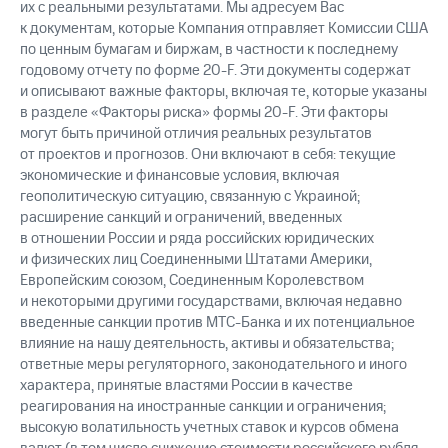
их с реальными результатами. Мы адресуем Вас
к документам, которые Компания отправляет Комиссии США
по ценным бумагам и биржам, в частности к последнему
годовому отчету по форме 20-F. Эти документы содержат
и описывают важные факторы, включая те, которые указаны
в разделе «Факторы риска» формы 20-F. Эти факторы
могут быть причиной отличия реальных результатов
от проектов и прогнозов. Они включают в себя: текущие
экономические и финансовые условия, включая
геополитическую ситуацию, связанную с Украиной;
расширение санкций и ограничений, введенных
в отношении России и ряда российских юридических
и физических лиц Соединенными Штатами Америки,
Европейским союзом, Соединенным Королевством
и некоторыми другими государствами, включая недавно
введенные санкции против МТС-Банка и их потенциальное
влияние на нашу деятельность, активы и обязательства;
ответные меры регуляторного, законодательного и иного
характера, принятые властями России в качестве
реагирования на иностранные санкции и ограничения;
высокую волатильность учетных ставок и курсов обмена