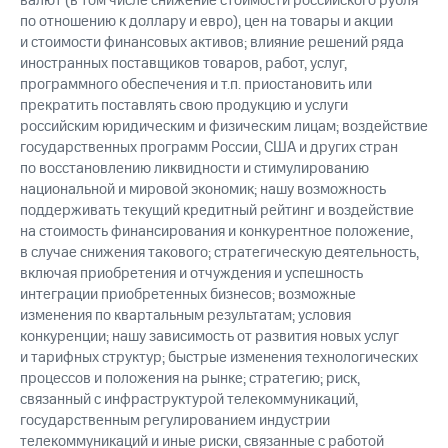
валют (в том числе снижение стоимости российского рубля
по отношению к доллару и евро), цен на товары и акции
и стоимости финансовых активов; влияние решений ряда
иностранных поставщиков товаров, работ, услуг,
программного обеспечения и т.п. приостановить или
прекратить поставлять свою продукцию и услуги
российским юридическим и физическим лицам; воздействие
государственных программ России, США и других стран
по восстановлению ликвидности и стимулированию
национальной и мировой экономик; нашу возможность
поддерживать текущий кредитный рейтинг и воздействие
на стоимость финансирования и конкурентное положение,
в случае снижения такового; стратегическую деятельность,
включая приобретения и отчуждения и успешность
интеграции приобретенных бизнесов; возможные
изменения по квартальным результатам; условия
конкуренции; нашу зависимость от развития новых услуг
и тарифных структур; быстрые изменения технологических
процессов и положения на рынке; стратегию; риск,
связанный с инфраструктурой телекоммуникаций,
государственным регулированием индустрии
телекоммуникаций и иные риски, связанные с работой