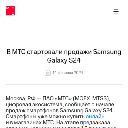
О
сторам и акционерам
Комплаенс и деловая этика
Устойчивое развитие
Медиа-центр
О МТС
О МТС
На главную
компании
О
компании
Стратегия
Стратегия
Все Новости
Карьера
в МТС
Карьера
в МТС
Пресс-
В МТС стартовали продажи Samsung
релизы
История
Galaxy S24
компании
МТС
о технологиях
Руководство
14 февраля 2024
региона
Правовая
информация
Москва, РФ — ПАО «МТС» (MOEX: MTSS),
цифровая экосистема, сообщает о начале
Контакты
продаж смартфонов Samsung Galaxy S24.
Смартфоны уже можно купить
онлайн
Медиа-центр
Пресс-
и в магазинах МТС. На этапе предзаказа
релизы