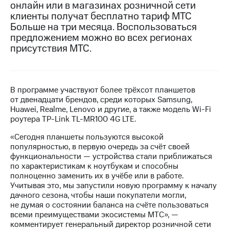
онлайн или в магазинах розничной сети
клиенты получат бесплатно тариф МТС
МТС
Больше на три месяца. Воспользоваться
о технологиях
предложением можно во всех регионах
Достижения
присутствия МТС.
Интервью
Финансовая
В программе участвуют более трёхсот планшетов
отчетность
от двенадцати брендов, среди которых Samsung,
Huawei, Realme, Lenovo и другие, а также модель Wi-Fi
Контакты
роутера TP-Link TL-MR100 4G LTE.
Новости
«Сегодня планшеты пользуются высокой
в
популярностью, в первую очередь за счёт своей
регионе
функциональности — устройства стали приближаться
по характеристикам к ноутбукам и способны
м и акционерам
полноценно заменить их в учёбе или в работе.
Корпоративное
Учитывая это, мы запустили новую программу к началу
управление
дачного сезона, чтобы наши покупатели могли,
не думая о состоянии баланса на счёте пользоваться
Корпоративный
всеми преимуществами экосистемы МТС», —
секретарь
комментирует генеральный директор розничной сети