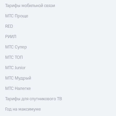
Тарифы мобильной связи
МТС Проще
RED
РИИЛ
МТС Супер
МТС ТОП
МТС Junior
МТС Мудрый
МТС Налегке
Тарифы для спутникового ТВ
Год на максимуме