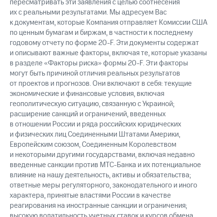
пересматривать эти заявления с целью соотнесения
их с реальными результатами. Мы адресуем Вас
к документам, которые Компания отправляет Комиссии США
по ценным бумагам и биржам, в частности к последнему
годовому отчету по форме 20-F. Эти документы содержат
и описывают важные факторы, включая те, которые указаны
в разделе «Факторы риска» формы 20-F. Эти факторы
могут быть причиной отличия реальных результатов
от проектов и прогнозов. Они включают в себя: текущие
экономические и финансовые условия, включая
геополитическую ситуацию, связанную с Украиной;
расширение санкций и ограничений, введенных
в отношении России и ряда российских юридических
и физических лиц Соединенными Штатами Америки,
Европейским союзом, Соединенным Королевством
и некоторыми другими государствами, включая недавно
введенные санкции против МТС-Банка и их потенциальное
влияние на нашу деятельность, активы и обязательства;
ответные меры регуляторного, законодательного и иного
характера, принятые властями России в качестве
реагирования на иностранные санкции и ограничения;
высокую волатильность учетных ставок и курсов обмена