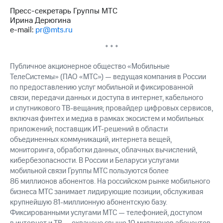
выкупа
Пресс-секретарь Группы МТС
акций
Ирина Дерюгина
Дивиденды
e-mail:
pr@mts.ru
Рынок
облигаций
* * *
Описание
Публичное акционерное общество «Мобильные
Еврооблигации-2023
ТелеСистемы» (ПАО «МТС») — ведущая компания в России
Уведомление
по предоставлению услуг мобильной и фиксированной
о
связи, передачи данных и доступа в интернет, кабельного
погашении
и спутникового ТВ-вещания; провайдер цифровых сервисов,
именных
включая финтех и медиа в рамках экосистем и мобильных
облигаций
Другое
приложений; поставщик ИТ-решений в области
объединенных коммуникаций, интернета вещей,
Регистратор
мониторинга, обработки данных, облачных вычислений,
Реквизиты
кибербезопасности. В России и Беларуси услугами
Контакты
мобильной связи Группы МТС пользуются более
йчивое развитие
86 миллионов абонентов. На российском рынке мобильного
и деловая этика
бизнеса МТС занимает лидирующие позиции, обслуживая
На главную
крупнейшую 81-миллионную абонентскую базу.
Фиксированными услугами МТС — телефонией, доступом