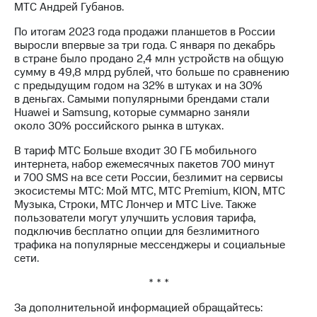
Раскрытие
МТС Андрей Губанов.
информации
Информация
По итогам 2023 года продажи планшетов в России
акционерам
выросли впервые за три года. С января по декабрь
Документы
в стране было продано 2,4 млн устройств на общую
ПАО
сумму в 49,8 млрд рублей, что больше по сравнению
"МТС"
с предыдущим годом на 32% в штуках и на 30%
Собрания
в деньгах. Самыми популярными брендами стали
акционеров
Huawei и Samsung, которые суммарно заняли
Личный
около 30% российского рынка в штуках.
кабинет
акционера
В тариф МТС Больше входит 30 ГБ мобильного
Акционерный
интернета, набор ежемесячных пакетов 700 минут
капитал
и 700 SMS на все сети России, безлимит на сервисы
Контроль
экосистемы МТС: Мой МТС, МТС Premium, KION, МТС
и
Музыка, Строки, МТС Лончер и МТС Live. Также
аудит
пользователи могут улучшить условия тарифа,
Рынок
подключив бесплатно опции для безлимитного
акций
трафика на популярные мессенджеры и социальные
сети.
Описание
* * *
Программа
приобретения
За дополнительной информацией обращайтесь:
Порядок