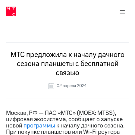
О
сторам и акционерам
Комплаенс и деловая этика
Устойчивое развитие
Медиа-центр
О МТС
О МТС
На главную
компании
О
компании
Стратегия
Стратегия
Все Новости
Карьера
в МТС
Карьера
в МТС
Пресс-
МТС предложила к началу дачного
релизы
История
сезона планшеты с бесплатной
компании
МТС
связью
о технологиях
Руководство
региона
02 апреля 2024
Правовая
информация
Контакты
Москва, РФ — ПАО «МТС» (MOEX: MTSS),
цифровая экосистема, сообщает о запуске
Медиа-центр
новой
программы
к началу дачного сезона.
Пресс-
При покупке планшетов или Wi-Fi роутера
релизы