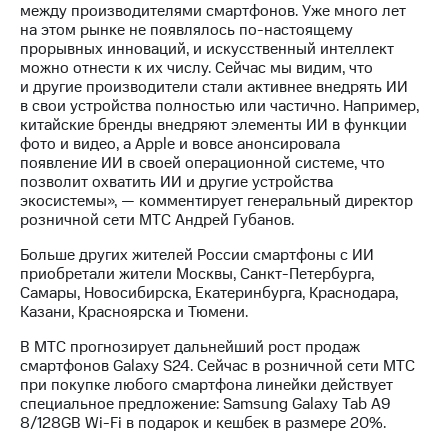
Раскрытие
между производителями смартфонов. Уже много лет
информации
на этом рынке не появлялось по-настоящему
Информация
прорывных инноваций, и искусственный интеллект
акционерам
можно отнести к их числу. Сейчас мы видим, что
Документы
и другие производители стали активнее внедрять ИИ
ПАО
в свои устройства полностью или частично. Например,
"МТС"
китайские бренды внедряют элементы ИИ в функции
Собрания
фото и видео, а Apple и вовсе анонсировала
акционеров
появление ИИ в своей операционной системе, что
Личный
позволит охватить ИИ и другие устройства
кабинет
экосистемы», — комментирует генеральный директор
акционера
розничной сети МТС Андрей Губанов.
Акционерный
капитал
Больше других жителей России смартфоны с ИИ
Контроль
приобретали жители Москвы, Санкт-Петербурга,
и
Самары, Новосибирска, Екатеринбурга, Краснодара,
аудит
Казани, Красноярска и Тюмени.
Рынок
акций
В МТС прогнозирует дальнейший рост продаж
смартфонов Galaxy S24. Сейчас в розничной сети МТС
Описание
при покупке любого смартфона линейки действует
Программа
специальное предложение: Samsung Galaxy Tab A9
приобретения
8/128GB Wi-Fi в подарок и кешбек в размере 20%.
Порядок