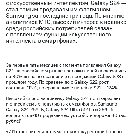
с искусственным интеллектом. Galaxy S24 —
стал самым продаваемым флагманом
МТС
Samsung за последние три года. По мнению
о технологиях
аналитиков МТС, высокий интерес к новинке
Достижения
среди российских потребителей связан
с появлением функции искусственного
Интервью
интеллекта в смартфонах.
Финансовая
отчетность
За первые пять месяцев с момента появления Galaxy
Контакты
S24 на российском рынке продажи линейки оказались
на 80% выше по сравнению с продажами Galaxy S23 в
Новости
прошлом году. По сравнению с Galaxy S22 рост
в
составил 113%, по сравнению с линейки S21 — 124%.
регионе
Высокий спрос на линейку Galaxy S24 подтверждает
м и акционерам
и список самых популярных смартфонов. Samsung
Корпоративное
Galaxy S24 256ГБ, Galaxy S24 Ultra 512 Гб и 256 Гб
управление
вошли в топ-10 продаваемых устройств дороже 80 тыс.
рублей.
Корпоративный
секретарь
«ИИ становится инструментом конкурентной борьбы