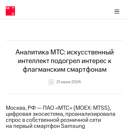
О
сторам и акционерам
Комплаенс и деловая этика
Устойчивое развитие
Медиа-центр
О МТС
О МТС
На главную
компании
О
компании
Стратегия
Стратегия
Все Новости
Карьера
в МТС
Карьера
в МТС
Пресс-
Аналитика МТС: искусственный
релизы
История
интеллект подогрел интерес к
компании
МТС
флагманским смартфонам
о технологиях
Руководство
региона
21 июня 2024
Правовая
информация
Контакты
Москва, РФ — ПАО «МТС» (MOEX: MTSS),
цифровая экосистема, проанализировала
Медиа-центр
спрос в собственной розничной сети
Пресс-
на первый смартфон Samsung
релизы