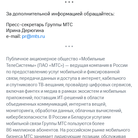
* * *
выкупа
акций
За дополнительной информацией обращайтесь:
Дивиденды
Рынок
Пресс-секретарь Группы МТС
облигаций
Ирина Дерюгина
e-mail:
pr@mts.ru
Описание
Еврооблигации-2023
* * *
Уведомление
о
Публичное акционерное общество «Мобильные
погашении
ТелеСистемы» (ПАО «МТС») — ведущая компания в России
именных
по предоставлению услуг мобильной и фиксированной
облигаций
связи, передачи данных и доступа в интернет, кабельного
Другое
и спутникового ТВ-вещания; провайдер цифровых сервисов,
Регистратор
включая финтех и медиа в рамках экосистем и мобильных
Реквизиты
приложений; поставщик ИТ-решений в области
Контакты
объединенных коммуникаций, интернета вещей,
йчивое развитие
мониторинга, обработки данных, облачных вычислений,
и деловая этика
кибербезопасности. В России и Беларуси услугами
На главную
мобильной связи Группы МТС пользуются более
86 миллионов абонентов. На российском рынке мобильного
бизнеса МТС занимает лидирующие позиции, обслуживая