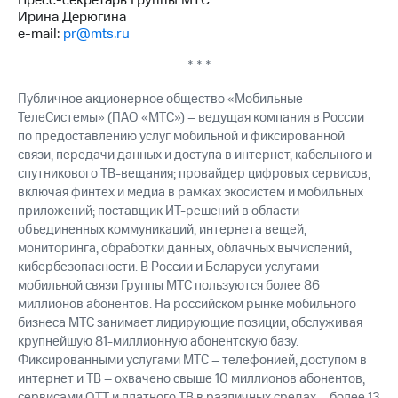
Пресс-секретарь Группы МТС
Раскрытие
Ирина Дерюгина
информации
e-mail:
pr@mts.ru
Информация
акционерам
* * *
Документы
ПАО
Публичное акционерное общество «Мобильные
"МТС"
ТелеСистемы» (ПАО «МТС») – ведущая компания в России
Собрания
по предоставлению услуг мобильной и фиксированной
акционеров
Личный
связи, передачи данных и доступа в интернет, кабельного и
кабинет
спутникового ТВ-вещания; провайдер цифровых сервисов,
акционера
включая финтех и медиа в рамках экосистем и мобильных
Акционерный
приложений; поставщик ИТ-решений в области
капитал
объединенных коммуникаций, интернета вещей,
Контроль
мониторинга, обработки данных, облачных вычислений,
и
кибербезопасности. В России и Беларуси услугами
аудит
мобильной связи Группы МТС пользуются более 86
Рынок
миллионов абонентов. На российском рынке мобильного
акций
бизнеса МТС занимает лидирующие позиции, обслуживая
Описание
крупнейшую 81-миллионную абонентскую базу.
Программа
Фиксированными услугами МТС – телефонией, доступом в
приобретения
интернет и ТВ – охвачено свыше 10 миллионов абонентов,
Порядок
сервисами OTT и платного ТВ в различных средах – более 13