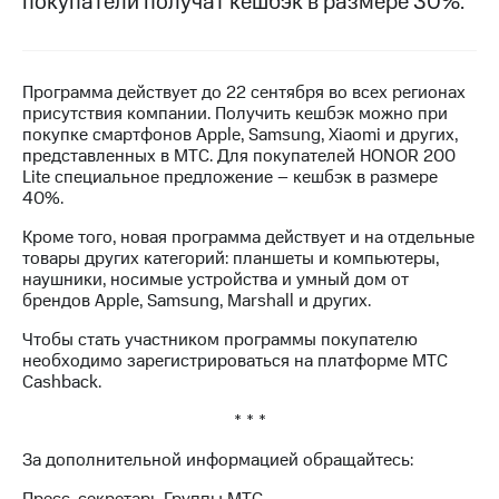
покупатели получат кешбэк в размере 30%.
МТС
о технологиях
Программа действует до 22 сентября во всех регионах
Достижения
присутствия компании. Получить кешбэк можно при
покупке смартфонов Apple, Samsung, Xiaomi и других,
Интервью
представленных в МТС. Для покупателей HONOR 200
Lite специальное предложение – кешбэк в размере
Финансовая
40%.
отчетность
Кроме того, новая программа действует и на отдельные
Контакты
товары других категорий: планшеты и компьютеры,
наушники, носимые устройства и умный дом от
Новости
брендов Apple, Samsung, Marshall и других.
в
регионе
Чтобы стать участником программы покупателю
необходимо зарегистрироваться на платформе МТС
м и акционерам
Cashback.
Корпоративное
управление
* * *
За дополнительной информацией обращайтесь:
Корпоративный
секретарь