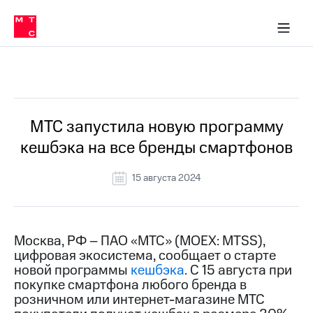
О
сторам и акционерам
Комплаенс и деловая этика
Устойчивое развитие
Медиа-центр
О МТС
О МТС
На главную
компании
О
компании
Стратегия
Стратегия
Все Новости
Карьера
в МТС
Карьера
в МТС
Пресс-
МТС запустила новую программу
релизы
История
кешбэка на все бренды смартфонов
компании
МТС
о технологиях
Руководство
15 августа 2024
региона
Правовая
информация
Москва, РФ – ПАО «МТС» (MOEX: MTSS),
цифровая экосистема, сообщает о старте
Контакты
новой программы
кешбэка
. С 15 августа при
покупке смартфона любого бренда в
Медиа-центр
Пресс-
розничном или интернет-магазине МТС
релизы