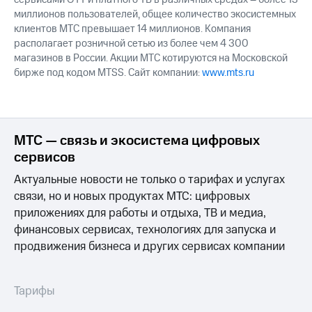
выкупа
миллионов пользователей, общее количество экосистемных
акций
клиентов МТС превышает 14 миллионов. Компания
Дивиденды
располагает розничной сетью из более чем 4 300
Рынок
магазинов в России. Акции МТС котируются на Московской
облигаций
бирже под кодом MTSS. Сайт компании:
www.mts.ru
Описание
Еврооблигации-2023
Уведомление
о
МТС — связь и экосистема цифровых
погашении
именных
сервисов
облигаций
Актуальные новости не только о тарифах и услугах
Другое
связи, но и новых продуктах МТС: цифровых
Регистратор
приложениях для работы и отдыха, ТВ и медиа,
Реквизиты
финансовых сервисах, технологиях для запуска и
Контакты
продвижения бизнеса и других сервисах компании
йчивое развитие
и деловая этика
На главную
Тарифы