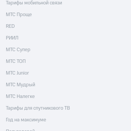
Тарифы мобильной связи
МТС Проще
RED
РИИЛ
МТС Супер
МТС ТОП
МТС Junior
МТС Мудрый
МТС Налегке
Тарифы для спутникового ТВ
Год на максимуме