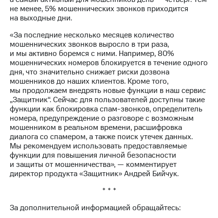
Раскрытие
не менее, 5% мошеннических звонков приходится
информации
на выходные дни.
Информация
акционерам
«За последние несколько месяцев количество
Документы
мошеннических звонков выросло в три раза,
ПАО
и мы активно боремся с ними. Например, 80%
"МТС"
мошеннических номеров блокируется в течение одного
Собрания
дня, что значительно снижает риски дозвона
акционеров
мошенников до наших клиентов. Кроме того,
Личный
мы продолжаем внедрять новые функции в наш сервис
кабинет
„Защитник“. Сейчас для пользователей доступны такие
акционера
функции как блокировка спам-звонков, определитель
Акционерный
номера, предупреждение о разговоре с возможным
капитал
мошенником в реальном времени, расшифровка
Контроль
диалога со спамером, а также поиск утечек данных.
и
Мы рекомендуем использовать предоставляемые
аудит
функции для повышения личной безопасности
Рынок
и защиты от мошенничества», — комментирует
акций
директор продукта «Защитник» Андрей Бийчук.
Описание
* * *
Программа
приобретения
За дополнительной информацией обращайтесь:
Порядок