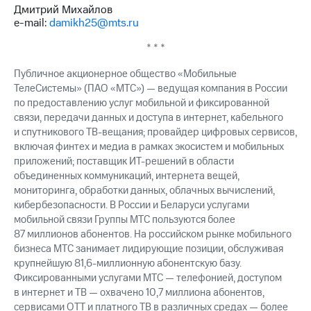
выкупа
Дмитрий Михайлов
акций
e-mail:
damikh25@mts.ru
Дивиденды
Рынок
* * *
облигаций
Публичное акционерное общество «Мобильные
Описание
ТелеСистемы» (ПАО «МТС») — ведущая компания в России
Еврооблигации-2023
по предоставлению услуг мобильной и фиксированной
Уведомление
связи, передачи данных и доступа в интернет, кабельного
о
и спутникового ТВ-вещания; провайдер цифровых сервисов,
погашении
включая финтех и медиа в рамках экосистем и мобильных
именных
приложений; поставщик ИТ-решений в области
облигаций
объединенных коммуникаций, интернета вещей,
Другое
мониторинга, обработки данных, облачных вычислений,
кибербезопасности. В России и Беларуси услугами
Регистратор
Реквизиты
мобильной связи Группы МТС пользуются более
Контакты
87 миллионов абонентов. На российском рынке мобильного
йчивое развитие
бизнеса МТС занимает лидирующие позиции, обслуживая
и деловая этика
крупнейшую 81,6-миллионную абонентскую базу.
На главную
Фиксированными услугами МТС — телефонией, доступом
в интернет и ТВ — охвачено 10,7 миллиона абонентов,
сервисами OTT и платного ТВ в различных средах — более