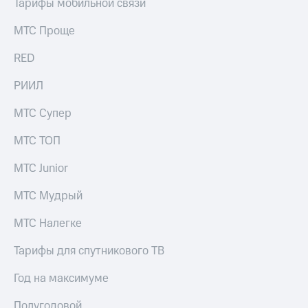
Тарифы мобильной связи
МТС Проще
RED
РИИЛ
МТС Супер
МТС ТОП
МТС Junior
МТС Мудрый
МТС Налегке
Тарифы для спутникового ТВ
Год на максимуме
Полугодовой