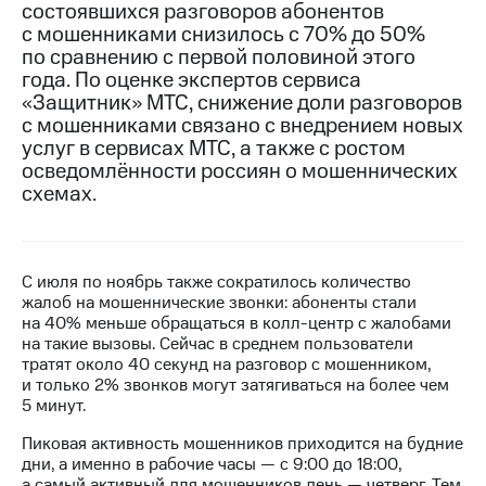
состоявшихся разговоров абонентов
с мошенниками снизилось с 70% до 50%
МТС
по сравнению с первой половиной этого
о технологиях
года. По оценке экспертов сервиса
Достижения
«Защитник» МТС, снижение доли разговоров
с мошенниками связано с внедрением новых
Интервью
услуг в сервисах МТС, а также с ростом
осведомлённости россиян о мошеннических
Финансовая
схемах.
отчетность
Контакты
С июля по ноябрь также сократилось количество
Новости
жалоб на мошеннические звонки: абоненты стали
в
на 40% меньше обращаться в колл-центр с жалобами
регионе
на такие вызовы. Сейчас в среднем пользователи
тратят около 40 секунд на разговор с мошенником,
м и акционерам
и только 2% звонков могут затягиваться на более чем
Корпоративное
5 минут.
управление
Пиковая активность мошенников приходится на будние
Корпоративный
дни, а именно в рабочие часы — с 9:00 до 18:00,
секретарь
а самый активный для мошенников день — четверг. Тем