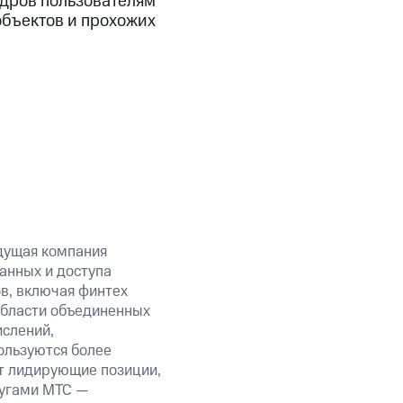
адров пользователям
объектов и прохожих
дущая компания
анных и доступа
ов, включая финтех
области объединенных
ислений,
ользуются более
т лидирующие позиции,
лугами МТС —