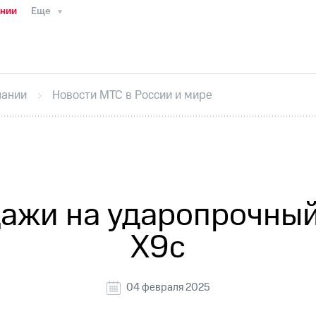
ании
Еще
ТС
Пресс-релизы
МТС о технологиях
ТС
История компании
Руководство региона
Правова
стижения
Интервью
Финансовая отчетность
Конта
пании
Новости МТС в России и мире
тивный секретарь
Раскрытие информации
Информа
ный кабинет акционера
Акционерный капитал
Конт
Порядок выкупа акций
Дивиденды
Рынок облигаци
 погашении именных облигаций
Другое
Регистрато
дажи на ударопрочны
X9c
04 февраля 2025