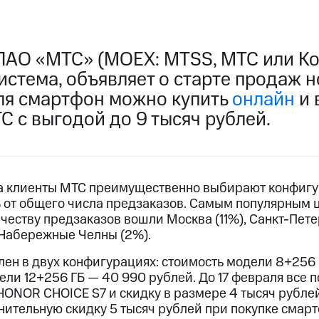
ПАО «МТС» (MOEX: MTSS, МТС или Ко
истема, объявляет о старте продаж
аля смартфон можно купить
онлайн
и 
 с выгодой до 9 тысяч рублей.
а клиенты МТС преимущественно выбирают конфигу
 от общего числа предзаказов. Самым популярным ц
ичеству предзаказов вошли Москва (11%), Санкт-Пете
 Набережные Челны (2%).
ен в двух конфигурациях: стоимость модели 8+256 
ели 12+256 ГБ — 40 990 рублей. До 17 февраля все 
HONOR CHOICE S7 и скидку в размере 4 тысяч рубле
нительную скидку 5 тысяч рублей при покупке смар