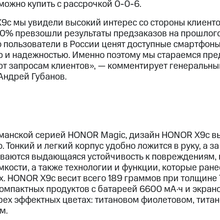
можно купить с рассрочкой 0-0-6.
9c мы увидели высокий интерес со стороны клиенто
50% превзошли результаты предзаказов на прошло
то пользователи в России ценят доступные смартфон
 и надежностью. Именно поэтому мы стараемся пред
ют запросам клиентов», — комментирует генеральны
Андрей Губанов.
манской серией HONOR Magic, дизайн HONOR X9c вы
. Тонкий и легкий корпус удобно ложится в руку, а з
ваются выдающаяся устойчивость к повреждениям,
кости, а также технологии и функции, которые ране
. HONOR X9c весит всего 189 граммов при толщине 7
омпактных продуктов с батареей 6600 мА·ч и экран
трех эффектных цветах: титановом фиолетовом, тита
м.