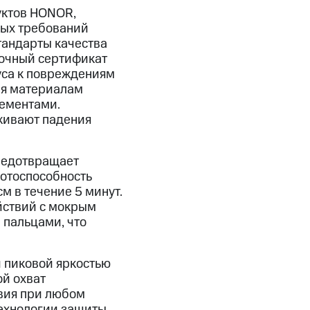
уктов HONOR,
вых требований
тандарты качества
дочный сертификат
уса к повреждениям
ря материалам
ементами.
живают падения
предотвращает
ботоспособность
м в течение 5 минут.
йствий с мокрым
пальцами, что
 пиковой яркостью
ой охват
вия при любом
технологии защиты