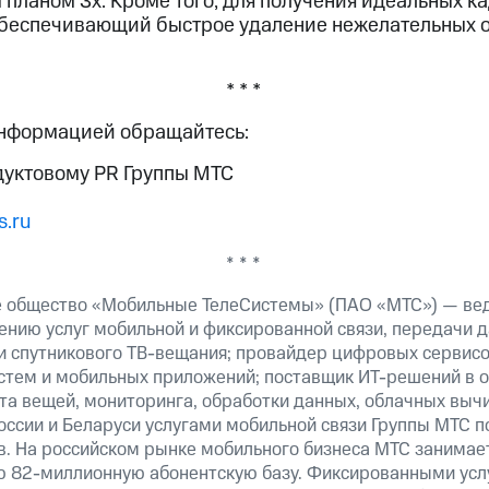
 планом 3x. Кроме того, для получения идеальных к
 обеспечивающий быстрое удаление нежелательных 
* * *
информацией обращайтесь:
дуктовому PR Группы МТС
.ru
* * *
е общество «Мобильные ТелеСистемы» (ПАО «МТС») — ве
ению услуг мобильной и фиксированной связи, передачи д
 и спутникового ТВ-вещания; провайдер цифровых сервис
истем и мобильных приложений; поставщик ИТ-решений в 
та вещей, мониторинга, обработки данных, облачных выч
оссии и Беларуси услугами мобильной связи Группы МТС п
в. На российском рынке мобильного бизнеса МТС занимае
ю 82-миллионную абонентскую базу. Фиксированными ус