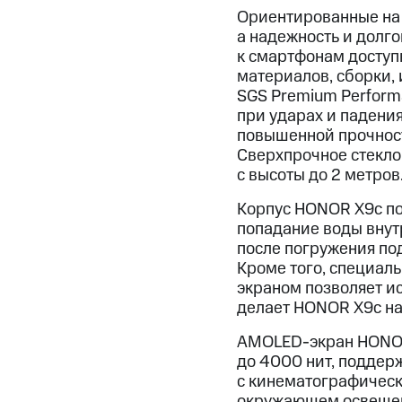
Ориентированные на 
а надежность и долг
к смартфонам доступ
материалов, сборки,
SGS Premium Perform
при ударах и падени
повышенной прочнос
Сверхпрочное стекло
с высоты до 2 метров
Корпус HONOR X9c по
попадание воды внут
после погружения под
Кроме того, специал
экраном позволяет и
делает HONOR X9c на
AMOLED-экран HONOR 
до 4000 нит, поддерж
с кинематографическ
окружающем освещени