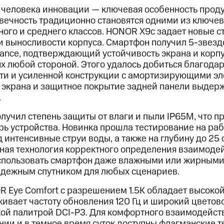
человека инновации — ключевая особенность прод
овечность традиционно становятся одними из ключе
ного и среднего классов. HONOR X9c задает новые с
 и выносливости корпуса. Смартфон получил 5-звез
ance, подтверждающий устойчивость экрана и корп
ях любой стороной. Этого удалось добиться благода
ти и усиленной конструкции с амортизирующими эл
 экрана и защитное покрытие задней панели выдер
.
лучил степень защиты от влаги и пыли IP65M, что 
рь устройства. Новинка прошла тестирование на ра
 интенсивные струи воды, а также на глубину до 25 с
ьная технология корректного определения взаимоде
спользовать смартфон даже влажными или жирными 
дежным спутником для любых сценариев.
Eye Comfort с разрешением 1.5К обладает высокой
ивает частоту обновления 120 Гц и широкий цветов
ой палитрой DCI-P3. Для комфортного взаимодейст
и и в темное время суток доступны флагманские 