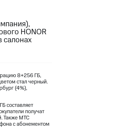
мпания),
 нового HONOR
в салонах
рацию 8+256 ГБ,
ветом стал черный.
рбург (4%),
ГБ составляет
покупатели получат
й. Также МТС
тфона с абонементом