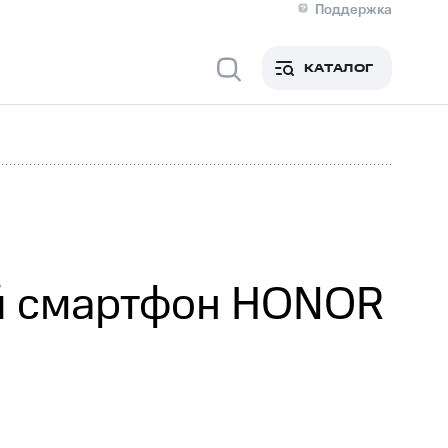
Поддержка
О МТС
я информация
Контакты
КАТАЛОГ
Медиа-центр
кты
Новости в регионе
Инвесторам и акционерам
ция акционерам
Документы
роль и аудит
Рынок акций
й
Описание
р
Реквизиты
Контакты
Устойчивое развитие
Комплаенс и деловая этика
На главную
й смартфон HONOR