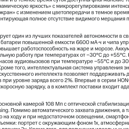
намическую яркость» с микрорегулировками интенс
кран» с изменением цветопередачи в темное время
рантирующая полное отсутствие видимого мерцания 
ует один из лучших показателей автономности в сво
батареи повышенной емкости 6600 мА·ч и чипа уп
овышает работоспособность на жаре и морозе. Акку
льную работу при температурах от −30°C до +55°C.
часов аудиовызовов при температуре −55°C и до 30
Кроме того, интеллектуальная система управления 
скусственного интеллекта позволяет поддерживать 
 при уровне заряда всего 2%. Впервые в серии HO
коросную зарядку, а в комплект поставки входит а
сновной камерой 108 Мп с оптической стабилизаци
sing. Помимо автоматического захвата движения, а 
ео на ходу и при недостаточном освещении, смартфо
ъемки: портрет с окружающим фоном 1x, атмосферн