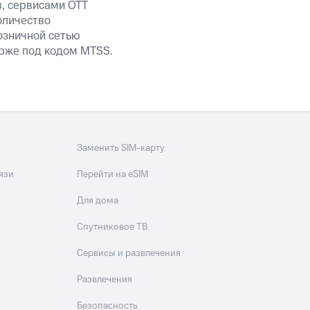
в, сервисами OTT
оличество
озничной сетью
ирже под кодом MTSS.
Заменить SIM-карту
язи
Перейти на eSIM
Для дома
Спутниковое ТВ
Сервисы и развлечения
Развлечения
Безопасность