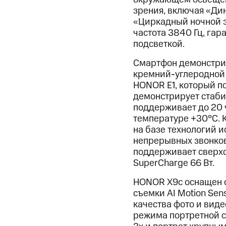
зрения, включая «Ди
«Циркадный ночной э
частота 3840 Гц, га
подсветкой.
Смартфон демонстрир
кремний-углеродной 
HONOR E1, который п
демонстрирует стаби
поддерживает до 20 
температуре +30°C. 
на базе технологий и
непрерывных звонков
поддерживает сверхс
SuperCharge 66 Вт.
HONOR X9c оснащен о
съемки AI Motion Sen
качества фото и вид
режима портретной с