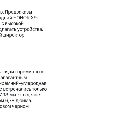
в. Предзаказы
годний HONOR X9b.
ы с высокой
лагать устройства,
й директор
глядит премиально,
а элегантным
 кремний-углеродная
е встречались только
,98 мм, что делает
ом 6,78 дюйма.
новом черном