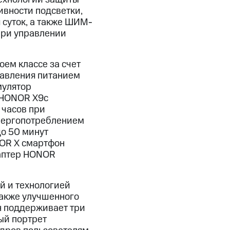
ивности подсветки,
 суток, а также ШИМ-
при управлении
ем классе за счет
равления питанием
мулятор
 HONOR X9c
 часов при
энергопотреблением
до 50 минут
NOR X смартфон
даптер HONOR
й и технологией
также улучшенного
н поддерживает три
ый портрет