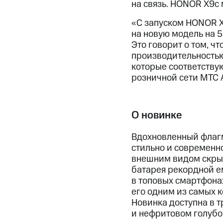
на связь. HONOR X9c 
«С запуском HONOR X
на новую модель на 
Это говорит о том, ч
производительностью
которые соответству
розничной сети МТС 
О новинке
Вдохновленный флаг
стильно и современно
внешним видом скры
батарея рекордной ем
в топовых смартфонах
его одним из самых к
Новинка доступна в 
и нефритовом голубо