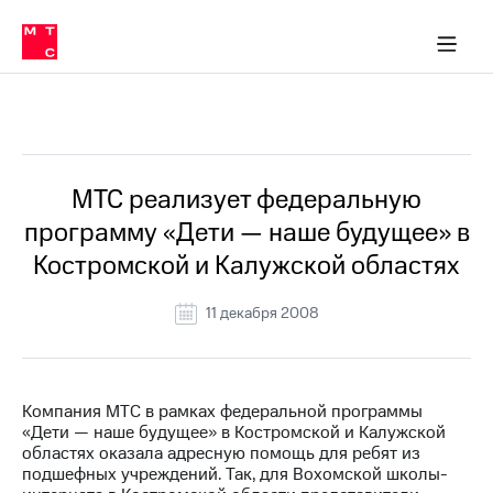
О
сторам и акционерам
Комплаенс и деловая этика
Устойчивое развитие
Медиа-центр
О МТС
О МТС
На главную
компании
О
компании
Стратегия
Стратегия
Все Новости
Карьера
в МТС
Карьера
в МТС
Пресс-
МТС реализует федеральную
релизы
История
программу «Дети — наше будущее» в
компании
МТС
Костромской и Калужской областях
о технологиях
Руководство
региона
11 декабря 2008
Правовая
информация
Контакты
Компания МТС в рамках федеральной программы
«Дети — наше будущее» в Костромской и Калужской
Медиа-центр
областях оказала адресную помощь для ребят из
Пресс-
подшефных учреждений. Так, для Вохомской школы-
релизы