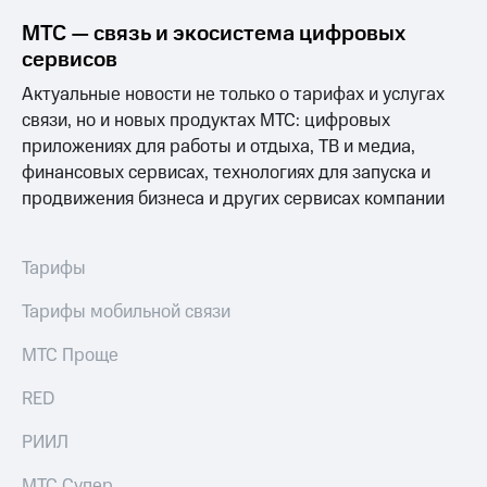
Раскрытие
информации
МТС — связь и экосистема цифровых
Информация
сервисов
акционерам
Документы
Актуальные новости не только о тарифах и услугах
ПАО
связи, но и новых продуктах МТС: цифровых
"МТС"
приложениях для работы и отдыха, ТВ и медиа,
Собрания
акционеров
финансовых сервисах, технологиях для запуска и
Личный
продвижения бизнеса и других сервисах компании
кабинет
акционера
Акционерный
Тарифы
капитал
Контроль
Тарифы мобильной связи
и
аудит
МТС Проще
Рынок
акций
RED
Описание
Программа
РИИЛ
приобретения
Порядок
МТС Супер