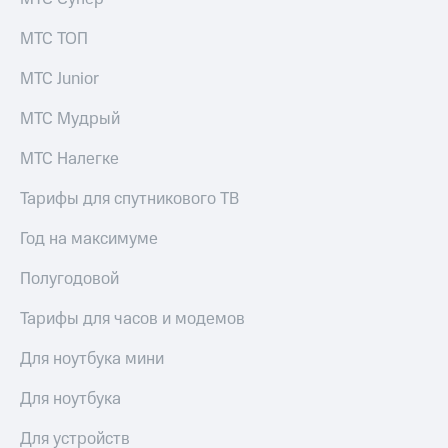
выкупа
акций
МТС ТОП
Дивиденды
Рынок
МТС Junior
облигаций
МТС Мудрый
Описание
Еврооблигации-2023
МТС Налегке
Уведомление
о
Тарифы для спутникового ТВ
погашении
именных
Год на максимуме
облигаций
Другое
Полугодовой
Регистратор
Реквизиты
Тарифы для часов и модемов
Контакты
йчивое развитие
Для ноутбука мини
и деловая этика
На главную
Для ноутбука
Для устройств