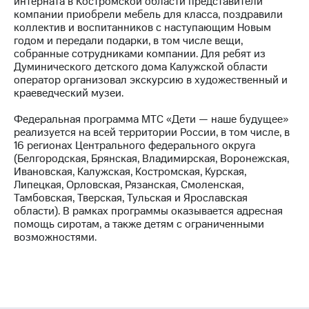
интерната в Костромской области представители
компании приобрели мебель для класса, поздравили
МТС
коллектив и воспитанников с наступающим Новым
о технологиях
годом и передали подарки, в том числе вещи,
собранные сотрудниками компании. Для ребят из
Достижения
Думинического детского дома Калужской области
оператор организовал экскурсию в художественный и
Интервью
краеведческий музеи.
Финансовая
Федеральная программа МТС «Дети — наше будущее»
отчетность
реализуется на всей территории России, в том числе, в
16 регионах Центрального федерального округа
Контакты
(Белгородская, Брянская, Владимирская, Воронежская,
Ивановская, Калужская, Костромская, Курская,
Новости
Липецкая, Орловская, Рязанская, Смоленская,
в
Тамбовская, Тверская, Тульская и Ярославская
регионе
области). В рамках программы оказывается адресная
помощь сиротам, а также детям с ограниченными
м и акционерам
возможностями.
Корпоративное
управление
Корпоративный
секретарь