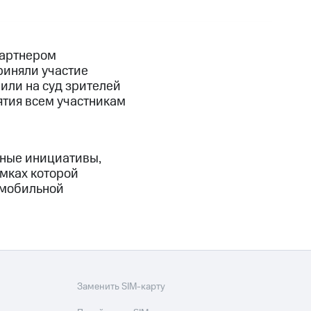
партнером
риняли участие
или на суд зрителей
ятия всем участникам
ные инициативы,
мках которой
 мобильной
Заменить SIM-карту