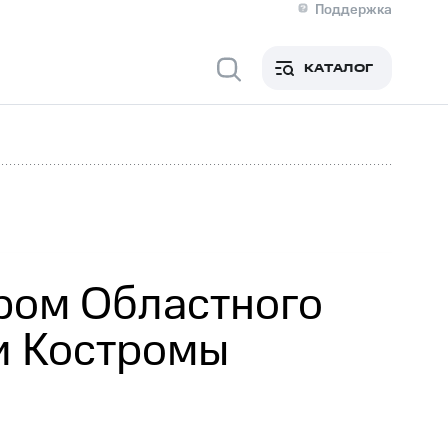
Поддержка
О МТС
я информация
Контакты
КАТАЛОГ
Медиа-центр
кты
Новости в регионе
Инвесторам и акционерам
ция акционерам
Документы
роль и аудит
Рынок акций
й
Описание
р
Реквизиты
Контакты
Устойчивое развитие
Комплаенс и деловая этика
На главную
ром Областного
и Костромы