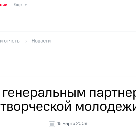
ании
Еще
ТС
Пресс-релизы
МТС о технологиях
ТС
История компании
Руководство региона
Правова
стижения
Интервью
Финансовая отчетность
Конта
 и отчеты
Новости
тивный секретарь
Раскрытие информации
Информа
ный кабинет акционера
Акционерный капитал
Конт
Порядок выкупа акций
Дивиденды
Рынок облигаци
 погашении именных облигаций
Другое
Регистрато
 генеральным партне
 творческой молодеж
15 марта 2009