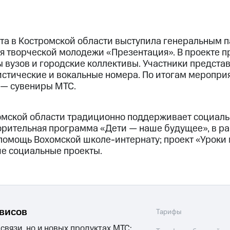
та в Костромской области выступила генеральным 
я творческой молодежи «Презентация». В проекте п
вузов и городские коллективы. Участники представ
стические и вокальные номера. По итогам меропри
 — сувениры МТС.
омской области традиционно поддерживает социаль
орительная программа «Дети — наше будущее», в ра
помощь Вохомской школе-интернату; проект «Уроки
ие социальные проекты.
рвисов
Тарифы
 связи, но и новых продуктах МТС: