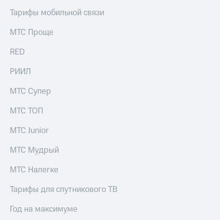
Тарифы мобильной связи
МТС Проще
RED
РИИЛ
МТС Супер
МТС ТОП
МТС Junior
МТС Мудрый
МТС Налегке
Тарифы для спутникового ТВ
Год на максимуме