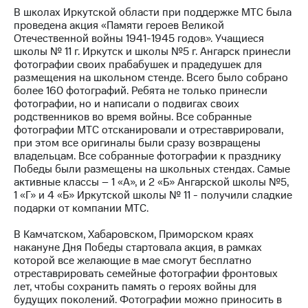
выкупа
В школах Иркутской области при поддержке МТС была
акций
проведена акция «Памяти героев Великой
Дивиденды
Отечественной войны 1941-1945 годов». Учащиеся
Рынок
школы № 11 г. Иркутск и школы №5 г. Ангарск принесли
облигаций
фотографии своих прабабушек и прадедушек для
размещения на школьном стенде. Всего было собрано
Описание
более 160 фотографий. Ребята не только принесли
Еврооблигации-2023
фотографии, но и написали о подвигах своих
Уведомление
родственников во время войны. Все собранные
о
фотографии МТС отсканировали и отреставрировали,
погашении
при этом все оригиналы были сразу возвращены
именных
владельцам. Все собранные фотографии к празднику
облигаций
Победы были размещены на школьных стендах. Самые
Другое
активные классы – 1 «А», и 2 «Б» Ангарской школы №5,
1 «Г» и 4 «Б» Иркутской школы № 11 - получили сладкие
Регистратор
подарки от компании МТС.
Реквизиты
Контакты
В Камчатском, Хабаровском, Приморском краях
йчивое развитие
накануне Дня Победы стартовала акция, в рамках
и деловая этика
которой все желающие в мае смогут бесплатно
На главную
отреставрировать семейные фотографии фронтовых
лет, чтобы сохранить память о героях войны для
будущих поколений. Фотографии можно приносить в