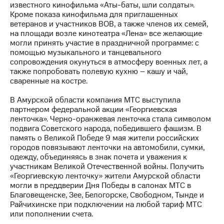
Раскрытие
известного кинофильма «Аты-баты, шли солдаты».
информации
Кроме показа кинофильма для приглашенных
Информация
ветеранов и участников ВОВ, а также членов их семей,
акционерам
на площади возле кинотеатра «Лена» все желающие
Документы
могли принять участие в праздничной программе: с
ПАО
помощью музыкального и танцевального
"МТС"
сопровождения окунуться в атмосферу военных лет, а
Собрания
также попробовать полевую кухню – кашу и чай,
акционеров
сваренные на костре.
Личный
кабинет
В Амурской области компания МТС выступила
акционера
партнером федеральной акции «Георгиевская
Акционерный
ленточка». Черно-оранжевая ленточка стала символом
капитал
подвига Советского народа, победившего фашизм. В
Контроль
память о Великой Победе 9 мая жители российских
и
городов повязывают ленточки на автомобили, сумки,
аудит
одежду, объединяясь в знак почета и уважения к
Рынок
участникам Великой Отечественной войны. Получить
акций
«Георгиевскую ленточку» жители Амурской области
могли в преддверии Дня Победы в салонах МТС в
Описание
Благовещенске, Зее, Белогорске, Свободном, Тынде и
Программа
Райчихинске при подключении на любой тариф МТС
приобретения
или пополнении счета.
Порядок