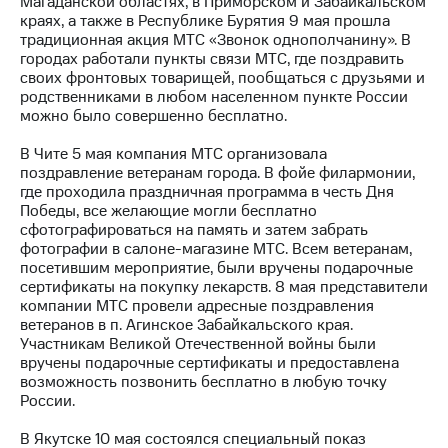
Магаданской областях, в Приморском и Забайкальском
краях, а также в Республике Бурятия 9 мая прошла
МТС
традиционная акция МТС «Звонок однополчанину». В
о технологиях
городах работали пункты связи МТС, где поздравить
своих фронтовых товарищей, пообщаться с друзьями и
Достижения
родственниками в любом населенном пункте России
можно было совершенно бесплатно.
Интервью
В Чите 5 мая компания МТС организовала
Финансовая
поздравление ветеранам города. В фойе филармонии,
отчетность
где проходила праздничная программа в честь Дня
Победы, все желающие могли бесплатно
Контакты
сфотографироваться на память и затем забрать
фотографии в салоне-магазине МТС. Всем ветеранам,
Новости
посетившим мероприятие, были вручены подарочные
в
сертификаты на покупку лекарств. 8 мая представители
регионе
компании МТС провели адресные поздравления
ветеранов в п. Агинское Забайкальского края.
м и акционерам
Участникам Великой Отечественной войны были
Корпоративное
вручены подарочные сертификаты и предоставлена
управление
возможность позвонить бесплатно в любую точку
России.
Корпоративный
секретарь
В Якутске 10 мая состоялся специальный показ