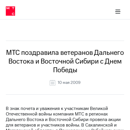
О
сторам и акционерам
Комплаенс и деловая этика
Устойчивое развитие
Медиа-центр
О МТС
О МТС
На главную
компании
О
компании
Стратегия
Стратегия
Все Новости
Карьера
в МТС
Карьера
в МТС
Пресс-
МТС поздравила ветеранов Дальнего
релизы
История
Востока и Восточной Сибири с Днем
компании
МТС
Победы
о технологиях
Руководство
региона
10 мая 2009
Правовая
информация
Контакты
В знак почета и уважения к участникам Великой
Отечественной войны компания МТС в регионах
Медиа-центр
Дальнего Востока и Восточной Сибири провела акции
Пресс-
для ветеранов и участников войны. В Сахалинской и
релизы