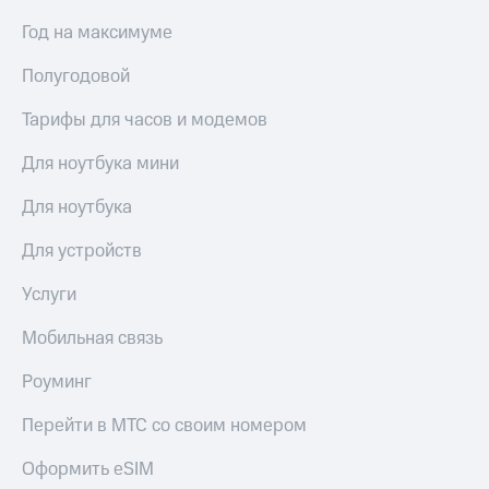
выкупа
Год на максимуме
акций
Дивиденды
Рынок
Полугодовой
облигаций
Тарифы для часов и модемов
Описание
Еврооблигации-2023
Для ноутбука мини
Уведомление
о
Для ноутбука
погашении
именных
Для устройств
облигаций
Другое
Услуги
Регистратор
Мобильная связь
Реквизиты
Контакты
Роуминг
йчивое развитие
и деловая этика
Перейти в МТС со своим номером
На главную
Оформить eSIM