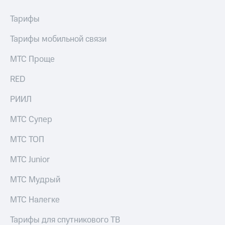
Раскрытие
информации
Тарифы
Информация
акционерам
Тарифы мобильной связи
Документы
ПАО
МТС Проще
"МТС"
Собрания
акционеров
RED
Личный
кабинет
РИИЛ
акционера
Акционерный
МТС Супер
капитал
Контроль
МТС ТОП
и
аудит
МТС Junior
Рынок
акций
МТС Мудрый
Описание
МТС Налегке
Программа
приобретения
Тарифы для спутникового ТВ
Порядок