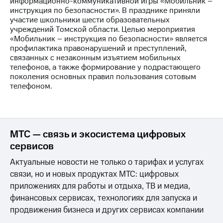
информационно-коммуникативной игры «Мобильник –
инструкция по безопасности». В празднике приняли
МТС
участие школьники шести образовательных
о технологиях
учреждений Томской области. Целью мероприятия
«Мобильник – инструкция по безопасности» является
Достижения
профилактика правонарушений и преступлений,
связанных с незаконным изъятием мобильных
Интервью
телефонов, а также формирование у подрастающего
поколения основных правил пользования сотовым
Финансовая
телефоном.
отчетность
Контакты
Новости
МТС — связь и экосистема цифровых
в
сервисов
регионе
Актуальные новости не только о тарифах и услугах
м и акционерам
связи, но и новых продуктах МТС: цифровых
Корпоративное
приложениях для работы и отдыха, ТВ и медиа,
управление
финансовых сервисах, технологиях для запуска и
Корпоративный
продвижения бизнеса и других сервисах компании
секретарь