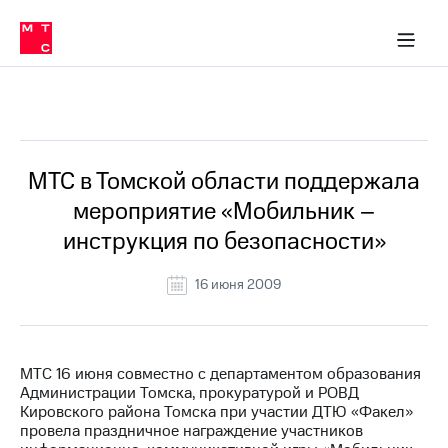
О
сторам и акционерам
Комплаенс и деловая этика
Устойчивое развитие
Медиа-центр
О МТС
О МТС
На главную
компании
О
компании
Стратегия
Стратегия
Все Новости
Карьера
в МТС
Карьера
в МТС
Пресс-
МТС в Томской области поддержала
релизы
История
мероприятие «Мобильник –
компании
МТС
инструкция по безопасности»
о технологиях
Руководство
региона
16 июня 2009
Правовая
информация
Контакты
МТС 16 июня совместно с департаментом образования
Администрации Томска, прокуратурой и РОВД
Медиа-центр
Кировского района Томска при участии ДТЮ «Факел»
Пресс-
провела праздничное награждение участников
релизы