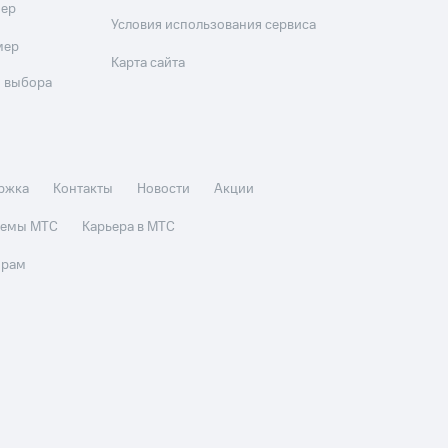
мер
Условия использования сервиса
мер
Карта сайта
 выбора
ржка
Контакты
Новости
Акции
стемы МТС
Карьера в МТС
орам