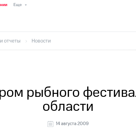
ании
Еще
ТС
Пресс-релизы
МТС о технологиях
ТС
История компании
Руководство региона
Правова
стижения
Интервью
Финансовая отчетность
Конта
 и отчеты
Новости
тивный секретарь
Раскрытие информации
Информа
ный кабинет акционера
Акционерный капитал
Конт
Порядок выкупа акций
Дивиденды
Рынок облигаци
 погашении именных облигаций
Другое
Регистрато
ром рыбного фестива
области
14 августа 2009