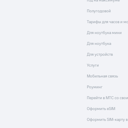
Год на максимуме
Полугодовой
Тарифы для часов и м
Для ноутбука мини
Для ноутбука
Для устройств
Услуги
Мобильная связь
Роуминг
Перейти в МТС со св
Оформить eSIM
Оформить SIM-карту в