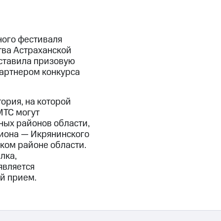
ого фестиваля
тва Астраханской
дставила призовую
партнером конкурса
ория, на которой
МТС могут
нных районов области,
гиона — Икрянинского
ском районе области.
лка,
является
й прием.