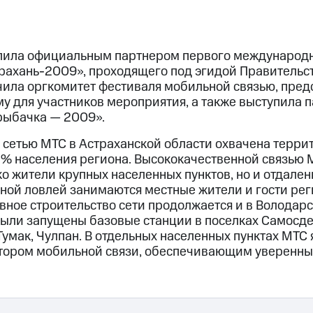
пила официальным партнером первого международн
трахань-2009», проходящего под эгидой Правительс
чила оргкомитет фестиваля мобильной связью, пре
у для участников мероприятия, а также выступила 
рыбачка — 2009».
 сетью МТС в Астраханской области охвачена террит
% населения региона. Высококачественной связью 
ко жители крупных населенных пунктов, но и отдале
ной ловлей занимаются местные жители и гости ре
вное строительство сети продолжается и в Володар
были запущены базовые станции в поселках Самосде
умак, Чулпан. В отдельных населенных пунктах МТС 
тором мобильной связи, обеспечивающим уверенны