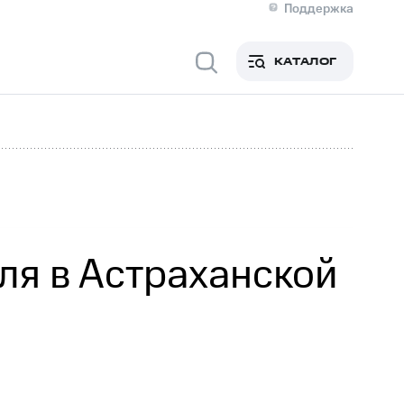
Поддержка
О МТС
я информация
Контакты
КАТАЛОГ
Медиа-центр
кты
Новости в регионе
Инвесторам и акционерам
ция акционерам
Документы
роль и аудит
Рынок акций
й
Описание
р
Реквизиты
Контакты
Устойчивое развитие
Комплаенс и деловая этика
На главную
ля в Астраханской