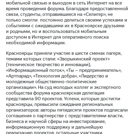
мобильной связью и выходом в сеть Интернет на все
время проведения форума. Благодаря предоставленной
МТС
связи, студенты, отправившиеся на «Селигер», не
о технологиях
только смогли постоянно делиться своими успехами и
событиями с ожидавшими их в Красноярске друзьями
Достижения
и родными, но и воспользоваться мобильным
доступом в Интернет для оперативного поиска
Интервью
необходимой информации.
Финансовая
Красноярцы приняли участие в шести сменах лагеря,
отчетность
темами которых стали: «Зворыкинский проект»
(техническое творчество и инновации),
Контакты
«Информационный поток», «Ты – предприниматель»,
«Артпарад», «Технология добра», «Лидерство и
Новости
молодежные общественно-политические
в
организации». На суд молодых коллег и экспертного
регионе
сообщества форума красноярская делегация
представила 90 проектов. Успехи, которые достигли
м и акционерам
красноярцы, превысили ожидания региональных
Корпоративное
организаторов: авторы пятидесяти проектов подписали
управление
соглашения о партнерстве с представителями власти,
бизнеса и научной сферы на инвестирование,
Корпоративный
информационную поддержку и дальнейшую
секретарь
реализацию проектов, остальные участники