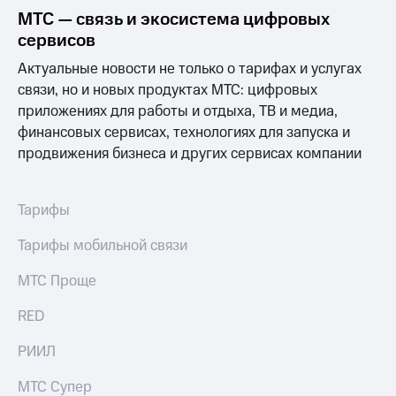
выкупа
МТС — связь и экосистема цифровых
акций
сервисов
Дивиденды
Рынок
Актуальные новости не только о тарифах и услугах
облигаций
связи, но и новых продуктах МТС: цифровых
приложениях для работы и отдыха, ТВ и медиа,
Описание
Еврооблигации-2023
финансовых сервисах, технологиях для запуска и
Уведомление
продвижения бизнеса и других сервисах компании
о
погашении
именных
Тарифы
облигаций
Другое
Тарифы мобильной связи
Регистратор
Реквизиты
МТС Проще
Контакты
йчивое развитие
RED
и деловая этика
На главную
РИИЛ
МТС Супер