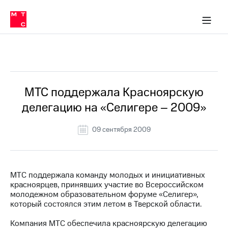
О
сторам и акционерам
Комплаенс и деловая этика
Устойчивое развитие
Медиа-центр
О МТС
О МТС
На главную
компании
О
компании
Стратегия
Стратегия
Все Новости
Карьера
в МТС
Карьера
в МТС
Пресс-
МТС поддержала Красноярскую
релизы
История
делегацию на «Селигере – 2009»
компании
МТС
о технологиях
Руководство
09 сентября 2009
региона
Правовая
информация
МТС поддержала команду молодых и инициативных
красноярцев, принявших участие во Всероссийском
Контакты
молодежном образовательном форуме «Селигер»,
который состоялся этим летом в Тверской области.
Медиа-центр
Пресс-
Компания МТС обеспечила красноярскую делегацию
релизы