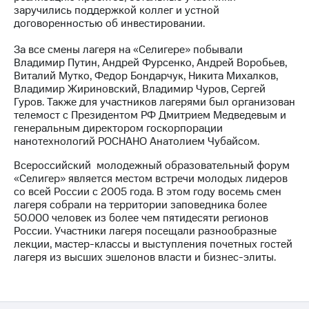
Раскрытие
заручились поддержкой коллег и устной
информации
договоренностью об инвестировании.
Информация
акционерам
За все смены лагеря на «Селигере» побывали
Документы
Владимир Путин, Андрей Фурсенко, Андрей Воробьев,
ПАО
Виталий Мутко, Федор Бондарчук, Никита Михалков,
"МТС"
Владимир Жириновский, Владимир Чуров, Сергей
Собрания
Гуров. Также для участников лагерями был организован
акционеров
телемост с Президентом РФ Дмитрием Медведевым и
Личный
генеральным директором госкорпорации
кабинет
нанотехнологий РОСНАНО Анатолием Чубайсом.
акционера
Акционерный
Всероссийский молодежный образовательный форум
капитал
«Селигер» является местом встречи молодых лидеров
Контроль
со всей России с 2005 года. В этом году восемь смен
и
лагеря собрали на территории заповедника более
аудит
50.000 человек из более чем пятидесяти регионов
Рынок
России. Участники лагеря посещали разнообразные
акций
лекции, мастер-классы и выступления почетных гостей
лагеря из высших эшелонов власти и бизнес-элиты.
Описание
Программа
приобретения
Порядок