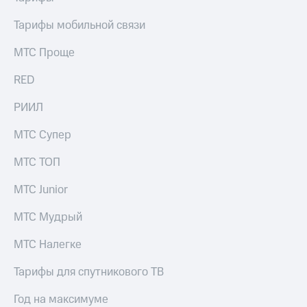
выкупа
акций
Тарифы мобильной связи
Дивиденды
Рынок
МТС Проще
облигаций
RED
Описание
Еврооблигации-2023
РИИЛ
Уведомление
о
МТС Супер
погашении
именных
МТС ТОП
облигаций
Другое
МТС Junior
Регистратор
Реквизиты
МТС Мудрый
Контакты
йчивое развитие
МТС Налегке
и деловая этика
На главную
Тарифы для спутникового ТВ
Год на максимуме