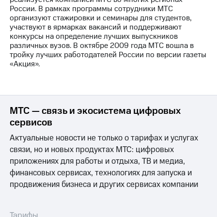
Раскрытие
России. В рамках программы сотрудники МТС
информации
организуют стажировки и семинары для студентов,
Информация
участвуют в ярмарках вакансий и поддерживают
акционерам
конкурсы на определение лучших выпускников
Документы
различных вузов. В октябре 2009 года МТС вошла в
ПАО
тройку лучших работодателей России по версии газеты
"МТС"
«Акция».
Собрания
акционеров
Личный
кабинет
акционера
МТС — связь и экосистема цифровых
Акционерный
сервисов
капитал
Контроль
Актуальные новости не только о тарифах и услугах
и
аудит
связи, но и новых продуктах МТС: цифровых
Рынок
приложениях для работы и отдыха, ТВ и медиа,
акций
финансовых сервисах, технологиях для запуска и
продвижения бизнеса и других сервисах компании
Описание
Программа
приобретения
Порядок
Тарифы