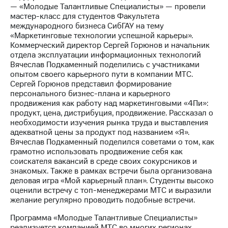
— «Молодые Талантливые Специалисты» — провели
мастер-класс для студентов Факультета
МТС
международного бизнеса СибГАУ на тему
о технологиях
«Маркетинговые технологии успешной карьеры».
Коммерческий директор Сергей Горюнов и начальник
Достижения
отдела эксплуатации информационных технологий
Вячеслав Подкаменный поделились с участниками
Интервью
опытом своего карьерного пути в компании МТС.
Сергей Горюнов представил формирование
Финансовая
персонального бизнес-плана и карьерного
отчетность
продвижения как работу над маркетинговыми «4Пи»:
продукт, цена, дистрибуция, продвижение. Рассказал о
Контакты
необходимости изучения рынка труда и выставления
адекватной цены за продукт под названием «Я».
Новости
Вячеслав Подкаменный поделился советами о том, как
в
грамотно использовать продвижение себя как
регионе
соискателя вакансий в среде своих сокурсников и
знакомых. Также в рамках встречи была организована
м и акционерам
деловая игра «Мой карьерный план». Студенты высоко
Корпоративное
оценили встречу с топ-менеджерами МТС и выразили
управление
желание регулярно проводить подобные встречи.
Корпоративный
Программа «Молодые Талантливые Специалисты»
секретарь
реализуется компанией МТС во многих регионах