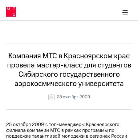
О
сторам и акционерам
Комплаенс и деловая этика
Устойчивое развитие
Медиа-центр
О МТС
О МТС
На главную
компании
О
компании
Стратегия
Стратегия
Все Новости
Карьера
в МТС
Карьера
в МТС
Пресс-
Компания МТС в Красноярском крае
релизы
История
провела мастер-класс для студентов
компании
МТС
Сибирского государственного
о технологиях
Руководство
аэрокосмического университета
региона
Правовая
25 октября 2009
информация
Контакты
25 октября 2009 г. топ-менеджеры Красноярского
Медиа-центр
филиала компании МТС в рамках программы по
Пресс-
поддержке талантливой молодежи в регионах России
релизы