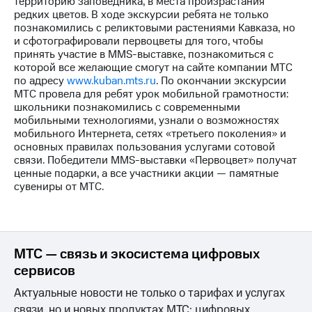
территорию заповедника, в места произрастания
редких цветов. В ходе экскурсии ребята не только
МТС
познакомились с реликтовыми растениями Кавказа, но
о технологиях
и сфотографировали первоцветы для того, чтобы
принять участие в MMS-выставке, познакомиться с
Достижения
которой все желающие смогут на сайте компании МТС
по адресу
www.kuban.mts.ru
. По окончании экскурсии
Интервью
МТС провела для ребят урок мобильной грамотности:
школьники познакомились с современными
Финансовая
мобильными технологиями, узнали о возможностях
отчетность
мобильного Интернета, сетях «третьего поколения» и
основных правилах пользования услугами сотовой
Контакты
связи. Победители MMS-выставки «Первоцвет» получат
ценные подарки, а все участники акции — памятные
Новости
сувениры от МТС.
в
регионе
м и акционерам
Корпоративное
МТС — связь и экосистема цифровых
управление
сервисов
Корпоративный
Актуальные новости не только о тарифах и услугах
секретарь
связи, но и новых продуктах МТС: цифровых