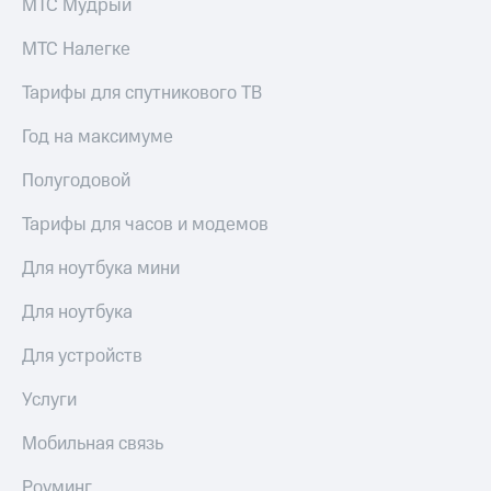
МТС Мудрый
выкупа
акций
МТС Налегке
Дивиденды
Рынок
Тарифы для спутникового ТВ
облигаций
Год на максимуме
Описание
Еврооблигации-2023
Уведомление
Полугодовой
о
погашении
Тарифы для часов и модемов
именных
облигаций
Для ноутбука мини
Другое
Для ноутбука
Регистратор
Реквизиты
Для устройств
Контакты
йчивое развитие
Услуги
и деловая этика
На главную
Мобильная связь
Роуминг