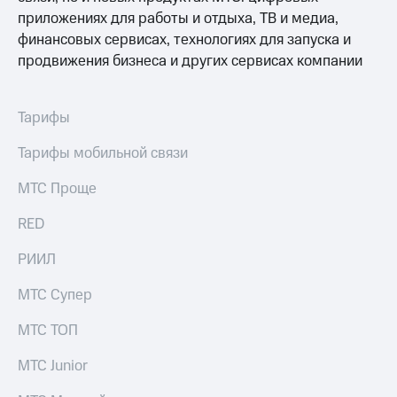
Раскрытие
приложениях для работы и отдыха, ТВ и медиа,
информации
Информация
финансовых сервисах, технологиях для запуска и
акционерам
продвижения бизнеса и других сервисах компании
Документы
ПАО
"МТС"
Тарифы
Собрания
акционеров
Тарифы мобильной связи
Личный
кабинет
МТС Проще
акционера
Акционерный
капитал
RED
Контроль
и
РИИЛ
аудит
Рынок
МТС Супер
акций
МТС ТОП
Описание
Программа
МТС Junior
приобретения
Порядок