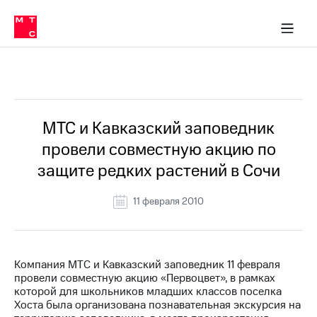
О
сторам и акционерам
Комплаенс и деловая этика
Устойчивое развитие
Медиа-центр
О МТС
О МТС
На главную
компании
О
компании
Стратегия
Стратегия
Все Новости
Карьера
в МТС
Карьера
в МТС
Пресс-
МТС и Кавказский заповедник
релизы
История
провели совместную акцию по
компании
МТС
защите редких растений в Сочи
о технологиях
Руководство
региона
11 февраля 2010
Правовая
информация
Контакты
Компания МТС и Кавказский заповедник 11 февраля
провели совместную акцию «Первоцвет», в рамках
Медиа-центр
которой для школьников младших классов поселка
Пресс-
Хоста была организована познавательная экскурсия на
релизы