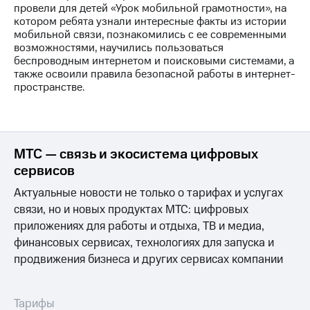
Раскрытие
провели для детей «Урок мобильной грамотности», на
информации
котором ребята узнали интересные факты из истории
Информация
мобильной связи, познакомились с ее современными
акционерам
возможностями, научились пользоваться
Документы
беспроводным интернетом и поисковыми системами, а
ПАО
также освоили правила безопасной работы в интернет-
"МТС"
пространстве.
Собрания
акционеров
Личный
кабинет
акционера
МТС — связь и экосистема цифровых
Акционерный
сервисов
капитал
Контроль
Актуальные новости не только о тарифах и услугах
и
связи, но и новых продуктах МТС: цифровых
аудит
приложениях для работы и отдыха, ТВ и медиа,
Рынок
акций
финансовых сервисах, технологиях для запуска и
продвижения бизнеса и других сервисах компании
Описание
Программа
приобретения
Тарифы
Порядок