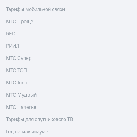
выкупа
Тарифы мобильной связи
акций
Дивиденды
Рынок
МТС Проще
облигаций
RED
Описание
Еврооблигации-2023
РИИЛ
Уведомление
о
МТС Супер
погашении
именных
МТС ТОП
облигаций
Другое
МТС Junior
Регистратор
МТС Мудрый
Реквизиты
Контакты
МТС Налегке
йчивое развитие
и деловая этика
Тарифы для спутникового ТВ
На главную
Год на максимуме