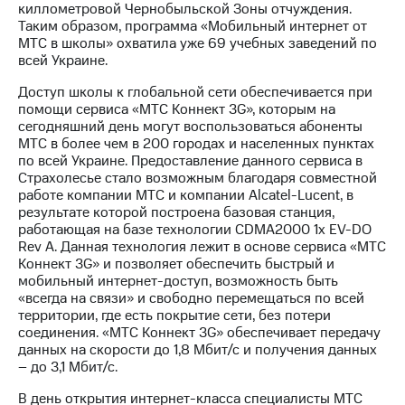
киллометровой Чернобыльской Зоны отчуждения.
Таким образом, программа «Мобильный интернет от
МТС
МТС в школы» охватила уже 69 учебных заведений по
о технологиях
всей Украине.
Достижения
Доступ школы к глобальной сети обеспечивается при
помощи сервиса «МТС Коннект 3G», которым на
Интервью
сегодняшний день могут воспользоваться абоненты
МТС в более чем в 200 городах и населенных пунктах
Финансовая
по всей Украине. Предоставление данного сервиса в
отчетность
Страхолесье стало возможным благодаря совместной
работе компании МТС и компании Alcatel-Lucent, в
Контакты
результате которой построена базовая станция,
работающая на базе технологии CDMA2000 1x EV-DO
Новости
Rev A. Данная технология лежит в основе сервиса «МТС
в
Коннект 3G» и позволяет обеспечить быстрый и
регионе
мобильный интернет-доступ, возможность быть
«всегда на связи» и свободно перемещаться по всей
м и акционерам
территории, где есть покрытие сети, без потери
Корпоративное
соединения. «МТС Коннект 3G» обеспечивает передачу
управление
данных на скорости до 1,8 Мбит/с и получения данных
– до 3,1 Мбит/с.
Корпоративный
секретарь
В день открытия интернет-класса специалисты МТС