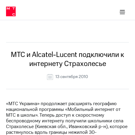
О
сторам и акционерам
Комплаенс и деловая этика
Устойчивое развитие
Медиа-центр
О МТС
О МТС
На главную
компании
О
компании
Стратегия
Стратегия
Все Новости
Карьера
в МТС
Карьера
в МТС
Пресс-
МТС и Alcatel-Lucent подключили к
релизы
История
интернету Страхолесье
компании
МТС
о технологиях
Руководство
13 сентября 2010
региона
Правовая
информация
«МТС Украина» продолжает расширять географию
национальной программы «Мобильный интернет от
Контакты
МТС в школы». Теперь доступ к скоростному
беспроводному интернету получили школьники села
Медиа-центр
Страхолесье (Киевская обл., Иванковский р-н), которое
Пресс-
растянулось вдоль границы нежилой 30-
релизы