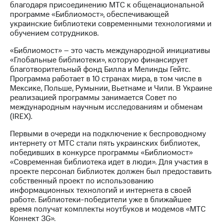
благодаря присоединению МТС к общенациональной
программе «Библиомост», обеспечивающей
МТС
украинские библиотеки современными технологиями и
о технологиях
обучением сотрудников.
Достижения
«Библиомост» – это часть международной инициативы
«Глобальные библиотеки», которую финансирует
Интервью
благотворительный фонд Билла и Мелинды Гейтс.
Программа работает в 10 странах мира, в том числе в
Финансовая
Мексике, Польше, Румынии, Вьетнаме и Чили. В Украине
отчетность
реализацией программы занимается Совет по
международным научным исследованиям и обменам
Контакты
(IREX).
Новости
Первыми в очереди на подключение к беспроводному
в
интернету от МТС стали пять украинских библиотек,
регионе
победивших в конкурсе программы «Библиомост»
«Современная библиотека идет в люди». Для участия в
м и акционерам
проекте персонал библиотек должен был предоставить
Корпоративное
собственный проект по использованию
управление
информационных технологий и интернета в своей
работе. Библиотеки-победители уже в ближайшее
Корпоративный
время получат комплекты ноутбуков и модемов «МТС
секретарь
Коннект 3G».