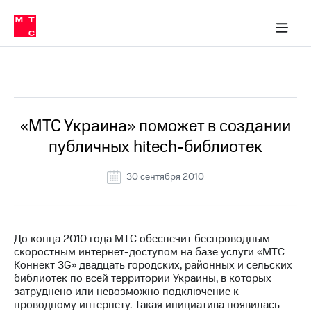
О
сторам и акционерам
Комплаенс и деловая этика
Устойчивое развитие
Медиа-центр
О МТС
О МТС
На главную
компании
О
компании
Стратегия
Стратегия
Все Новости
Карьера
в МТС
Карьера
в МТС
Пресс-
«МТС Украина» поможет в создании
релизы
История
публичных hitech-библиотек
компании
МТС
о технологиях
Руководство
30 сентября 2010
региона
Правовая
информация
До конца 2010 года МТС обеспечит беспроводным
скоростным интернет-доступом на базе услуги «МТС
Контакты
Коннект 3G» двадцать городских, районных и сельских
библиотек по всей территории Украины, в которых
Медиа-центр
затруднено или невозможно подключение к
Пресс-
проводному интернету. Такая инициатива появилась
релизы