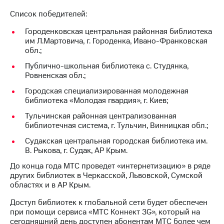
Раскрытие
информации
Список победителей:
Информация
акционерам
Городенковская центральная районная библиотека
Документы
им Л.Мартовича, г. Городенка, Ивано-Франковская
ПАО
обл.;
"МТС"
Публично-школьная библиотека с. Студянка,
Собрания
Ровненская обл.;
акционеров
Личный
Городская специализированная молодежная
кабинет
библиотека «Молодая гвардия», г. Киев;
акционера
Акционерный
Тульчинская районная централизованная
капитал
библиотечная система, г. Тульчин, Винницкая обл.;
Контроль
Судакская центральная городская библиотека им.
и
В. Рыкова, г. Судак, АР Крым.
аудит
Рынок
До конца года МТС проведет «интернетизацию» в ряде
акций
других библиотек в Черкасской, Львовской, Сумской
областях и в АР Крым.
Описание
Программа
Доступ библиотек к глобальной сети будет обеспечен
приобретения
при помощи сервиса «МТС Коннект 3G», который на
Порядок
сегодняшний день доступен абонентам МТС более чем