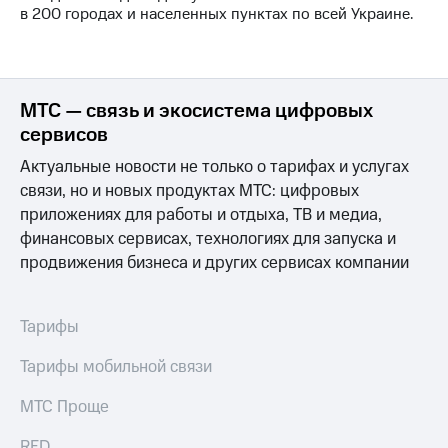
выкупа
в 200 городах и населенных пунктах по всей Украине.
акций
Дивиденды
Рынок
облигаций
МТС — связь и экосистема цифровых
Описание
сервисов
Еврооблигации-2023
Уведомление
Актуальные новости не только о тарифах и услугах
о
связи, но и новых продуктах МТС: цифровых
погашении
приложениях для работы и отдыха, ТВ и медиа,
именных
финансовых сервисах, технологиях для запуска и
облигаций
Другое
продвижения бизнеса и других сервисах компании
Регистратор
Реквизиты
Тарифы
Контакты
йчивое развитие
Тарифы мобильной связи
и деловая этика
На главную
МТС Проще
RED