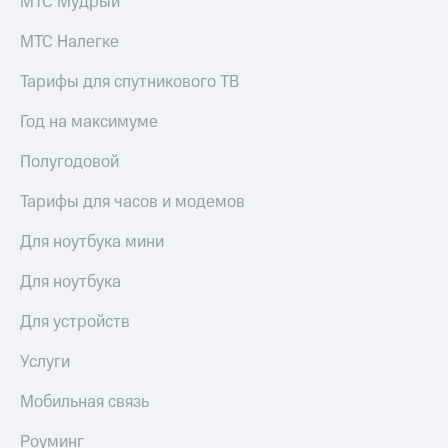
МТС Мудрый
выкупа
акций
МТС Налегке
Дивиденды
Рынок
Тарифы для спутникового ТВ
облигаций
Год на максимуме
Описание
Еврооблигации-2023
Полугодовой
Уведомление
о
Тарифы для часов и модемов
погашении
именных
облигаций
Для ноутбука мини
Другое
Для ноутбука
Регистратор
Реквизиты
Для устройств
Контакты
йчивое развитие
Услуги
и деловая этика
На главную
Мобильная связь
Роуминг