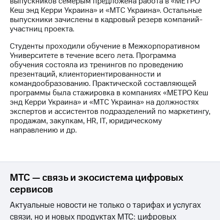
выпускников семерым предложена работа в «МЕТРО
Кеш энд Керри Украина» и «МТС Украина». Остальные
МТС
выпускники зачислены в кадровый резерв компаний-
о технологиях
участниц проекта.
Достижения
Студенты проходили обучение в Межкорпоративном
Университете в течение всего лета. Программа
Интервью
обучения состояла из тренингов по проведению
презентаций, клиенториентированности и
Финансовая
командообразованию. Практической составляющей
отчетность
программы была стажировка в компаниях «МЕТРО Кеш
энд Керри Украина» и «МТС Украина» на должностях
Контакты
экспертов и ассистентов подразделений по маркетингу,
продажам, закупкам, HR, IТ, юридическому
Новости
направлению и др.
в
регионе
м и акционерам
Корпоративное
МТС — связь и экосистема цифровых
управление
сервисов
Корпоративный
Актуальные новости не только о тарифах и услугах
секретарь
связи, но и новых продуктах МТС: цифровых