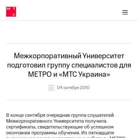
О
сторам и акционерам
Комплаенс и деловая этика
Устойчивое развитие
Медиа-центр
О МТС
О МТС
На главную
компании
О
компании
Стратегия
Стратегия
Все Новости
Карьера
в МТС
Карьера
в МТС
Пресс-
Межкорпоративный Университет
релизы
История
подготовил группу специалистов для
компании
МТС
МЕТРО и «МТС Украина»
о технологиях
Руководство
региона
04 октября 2010
Правовая
информация
Контакты
В конце сентября очередная группа слушателей
Межкорпоративного Университета получила
Медиа-центр
сертификаты, свидетельствующие об успешном
Пресс-
окончании программы обучения. Из пятнадцати
релизы