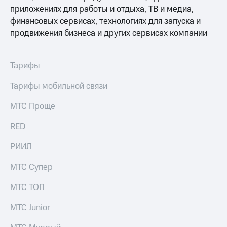
Раскрытие
приложениях для работы и отдыха, ТВ и медиа,
информации
финансовых сервисах, технологиях для запуска и
Информация
акционерам
продвижения бизнеса и других сервисах компании
Документы
ПАО
"МТС"
Тарифы
Собрания
акционеров
Тарифы мобильной связи
Личный
кабинет
МТС Проще
акционера
Акционерный
RED
капитал
Контроль
и
РИИЛ
аудит
Рынок
МТС Супер
акций
МТС ТОП
Описание
Программа
МТС Junior
приобретения
Порядок