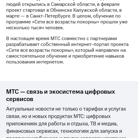
выкупа
людей открылись в Самарской области, в феврале
акций
проект стартовал в Обнинске Калужской области, в
Дивиденды
марте — в Санкт-Петербурге. В целом, обучение по
Рынок
программе «Сети все возрасты покорны» прошли уже
облигаций
несколько тысяч человек.
В настоящее время МТС совместно с партнерами
Описание
разрабатывает собственный интернет-портал проекта
Еврооблигации-2023
«Сети все возрасты покорны», который направлен на
Уведомление
самостоятельное обучение и приобретение навыков
о
пользования интернетом.
погашении
именных
облигаций
Другое
МТС — связь и экосистема цифровых
Регистратор
Реквизиты
сервисов
Контакты
Актуальные новости не только о тарифах и услугах
йчивое развитие
и деловая этика
связи, но и новых продуктах МТС: цифровых
На главную
приложениях для работы и отдыха, ТВ и медиа,
финансовых сервисах, технологиях для запуска и