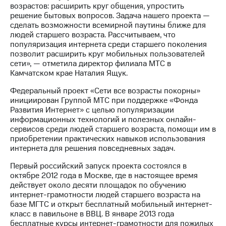
Раскрытие
возрастов: расширить круг общения, упростить
информации
решение бытовых вопросов. Задача нашего проекта —
Информация
сделать возможности всемирной паутины ближе для
акционерам
людей старшего возраста. Рассчитываем, что
Документы
популяризация интернета среди старшего поколения
ПАО
позволит расширить круг мобильных пользователей
"МТС"
сети», — отметила директор филиала МТС в
Собрания
Камчатском крае Наталия Ящук.
акционеров
Личный
Федеральный проект «Сети все возрасты покорны»
кабинет
инициирован Группой МТС при поддержке «Фонда
акционера
Развития Интернет» с целью популяризации
Акционерный
информационных технологий и полезных онлайн-
капитал
сервисов среди людей старшего возраста, помощи им в
Контроль
приобретении практических навыков использования
и
интернета для решения повседневных задач.
аудит
Рынок
Первый российский запуск проекта состоялся в
акций
октябре 2012 года в Москве, где в настоящее время
действует около десяти площадок по обучению
Описание
интернет-грамотности людей старшего возраста на
Программа
базе МГТС и открыт бесплатный мобильный интернет-
приобретения
класс в павильоне в ВВЦ. В январе 2013 года
Порядок
бесплатные курсы интернет-грамотности для пожилых