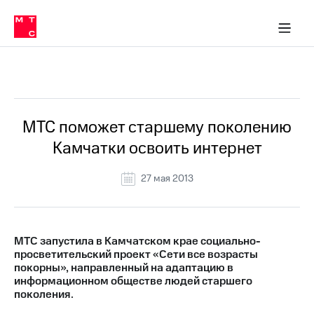
О
сторам и акционерам
Комплаенс и деловая этика
Устойчивое развитие
Медиа-центр
О МТС
О МТС
На главную
компании
О
компании
Стратегия
Стратегия
Все Новости
Карьера
в МТС
Карьера
в МТС
Пресс-
МТС поможет старшему поколению
релизы
История
Камчатки освоить интернет
компании
МТС
о технологиях
Руководство
27 мая 2013
региона
Правовая
информация
МТС запустила в Камчатском крае социально-
просветительский проект «Сети все возрасты
Контакты
покорны», направленный на адаптацию в
информационном обществе людей старшего
Медиа-центр
поколения.
Пресс-
релизы