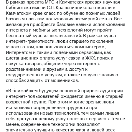
В рамках проекта МТС и Камчатская краевая научная
библиотека имени С.П. Крашенинникова открыли в
МТС
Камчатском крае класс по обучению пожилых людей
о технологиях
базовым навыкам пользования всемирной сетью. Все
желающие приобрести базовые навыки использования
Достижения
интернета и мобильных технологий могут пройти
бесплатный курс из шести занятий. В рамках курса
Интервью
интернет-грамотности, люди старшего поколения
узнают о том, как пользоваться компьютером,
Финансовая
Интернетом и такими полезными сервисами, как
отчетность
дистанционная оплата услуг связи и ЖКХ, поиск и
покупка товаров, общение через интернет с
Контакты
родственниками и друзьями, доступ к
государственным услугам, а также получат знания о
Новости
способах защиты от мошенников.
в
регионе
«В ближайшем будущем основной прирост аудитории
интернет-пользователей ожидается именно в старшей
м и акционерам
возрастной группе. При этом многие зрелые люди
Корпоративное
испытывают определенные трудности при
управление
использовании новых технологий, тем самым лишая
себя доступа к целому ряду полезных сервисов. Тем не
Корпоративный
менее, современные технологии позволяют
секретарь
значительно улучшить качество жизни людей всех