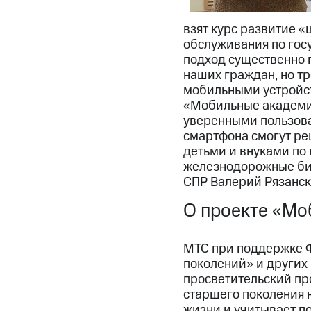
взят курс развитие «
обслуживания по гос
подход существенно 
наших граждан, но т
мобильными устройст
«Мобильные академии
уверенными пользова
смартфона смогут реш
детьми и внуками по 
железнодорожные бил
СПР Валерий Рязанск
О проекте «Мо
МТС при поддержке Ф
поколений» и других
просветительский пр
старшего поколения 
жизни и учитывает п