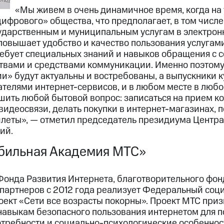
«Мы живем в очень динамичное время, когда на
цифрового» общества, что предполагает, в том числе
ударственным и муниципальным услугам в электронн
повышает удобство и качество пользования услугам
ребует специальных знаний и навыков обращения с
вами и средствами коммуникации. Именно поэтому 
» будут актуальны и востребованы, а выпускники к
телями интернет-сервисов, и в любом месте в люб
ить любой бытовой вопрос: записаться на прием ко 
видеосвязи, делать покупки в интернет-магазинах, п
еты», — отметил председатель президиума Центра
ий.
бильная Академия МТС»
онда Развития Интернета, благотворительного фон
 партнеров с 2012 года реализует Федеральный соц
оект «Сети все возрасты покорны». Проект МТС при
навыкам безопасного пользования интернетом для 
отребности и социально-психологические особенно