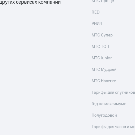
МТС Проще
 других сервисах компании
RED
РИИЛ
МТС Супер
МТС ТОП
МТС Junior
МТС Мудрый
МТС Налегке
Тарифы для спутников
Год на максимуме
Полугодовой
Тарифы для часов и м