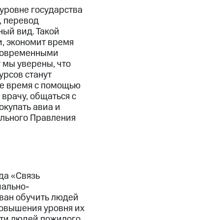
 уровне государства
, перевод
ый вид. Такой
и, экономит время
 современными
мы уверены, что
урсов станут
ое время с помощью
врачу, общаться с
окупать авиа и
льного Правления
да «Связь
иально-
зван обучить людей
повышения уровня их
сти людей пожилого