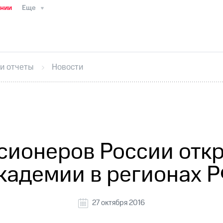
ании
Еще
ТС
Пресс-релизы
МТС о технологиях
ТС
История компании
Руководство региона
Правова
стижения
Интервью
Финансовая отчетность
Конта
 и отчеты
Новости
тивный секретарь
Раскрытие информации
Информа
ный кабинет акционера
Акционерный капитал
Конт
Порядок выкупа акций
Дивиденды
Рынок облигаци
 погашении именных облигаций
Другое
Регистрато
сионеров России от
кадемии в регионах 
27 октября 2016