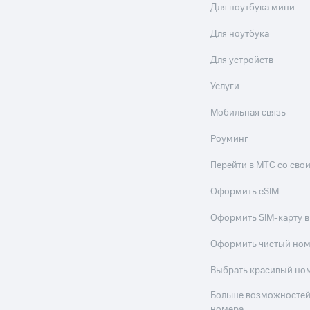
Для ноутбука мини
Для ноутбука
Для устройств
Услуги
Мобильная связь
Роуминг
Перейти в МТС со св
Оформить eSIM
Оформить SIM-карту в
Оформить чистый но
Выбрать красивый но
Больше возможностей
номера