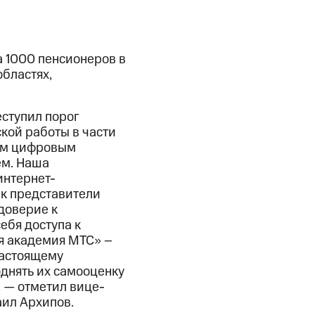
 1000 пенсионеров в
областях,
ступил порог
ской работы в части
ным цифровым
ем. Наша
интернет-
ак представители
доверие к
ебя доступа к
я академия МТС» –
настоящему
днять их самооценку
 — отметил вице-
ил Архипов.