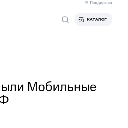
Поддержка
О МТС
я информация
Контакты
КАТАЛОГ
Медиа-центр
кты
Новости в регионе
Инвесторам и акционерам
ция акционерам
Документы
роль и аудит
Рынок акций
й
Описание
р
Реквизиты
Контакты
Устойчивое развитие
Комплаенс и деловая этика
На главную
крыли Мобильные
РФ