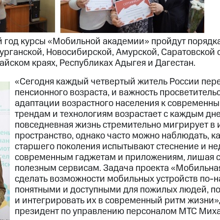
й год курсы «Мобильной академии» пройдут порядка
урганской, Новосибирской, Амурской, Саратовской 
айском краях, Республиках Адыгея и Дагестан.
«Сегодня каждый четвертый житель России пере
пенсионного возраста, и важность просветитель
адаптации возрастного населения к современ
трендам и технологиям возрастает с каждым дн
повседневная жизнь стремительно мигрирует в 
пространство, однако часто можно наблюдать, к
старшего поколения испытывают стеснение и не
современным гаджетам и приложениям, лишая с
полезным сервисам. Задача проекта «Мобильна
сделать возможности мобильных устройств по-
понятными и доступными для пожилых людей, по
и интегрировать их в современный ритм жизни»,
президент по управлению персоналом МТС Миха