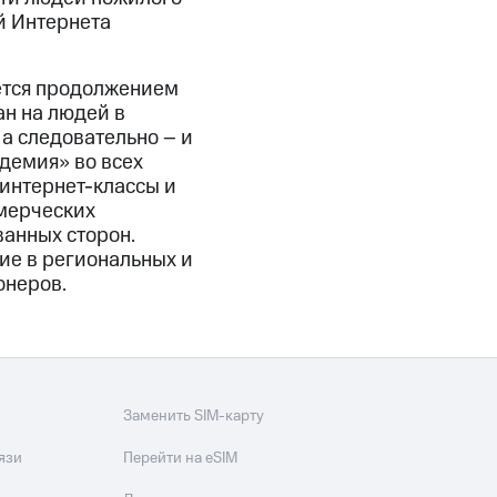
й Интернета
яется продолжением
н на людей в
а следовательно – и
демия» во всех
 интернет-классы и
ммерческих
ванных сторон.
ие в региональных и
онеров.
Заменить SIM-карту
язи
Перейти на eSIM