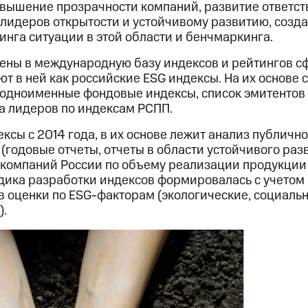
овышение прозрачности компаний, развитие ответс
 лидеров открытости и устойчивому развитию, созд
нга ситуации в этой области и бенчмаркинга.
ны в международную базу индексов и рейтингов с
т в ней как российские ESG индексы. На их основе с
одноименные фондовые индексы, список эмитентов 
а лидеров по индексам РСПП.
ксы с 2014 года, в их основе лежит анализ публичн
(годовые отчеты, отчеты в области устойчивого разв
компаний России по объему реализации продукции
дика разработки индексов формировалась с учето
в оценки по ESG-факторам (экологические, социаль
).