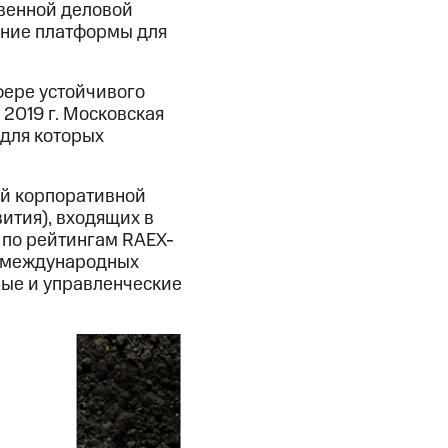
твенной деловой
ание платформы для
фере устойчивого
 2019 г. Московская
для которых
ой корпоративной
ития), входящих в
 по рейтингам RAEX-
м международных
ные и управленческие