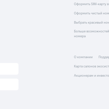
Оформить SIM-карту в
Оформить чистый но
Выбрать красивый но
Больше возможностей
номера
О компании
Подде
Карта салонов экоси
Акционерам и инвест