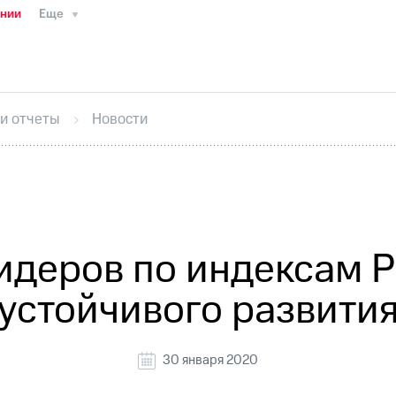
ании
Еще
ТС
Пресс-релизы
МТС о технологиях
ТС
История компании
Руководство региона
Правова
стижения
Интервью
Финансовая отчетность
Конта
 и отчеты
Новости
тивный секретарь
Раскрытие информации
Информа
ный кабинет акционера
Акционерный капитал
Конт
Порядок выкупа акций
Дивиденды
Рынок облигаци
 погашении именных облигаций
Другое
Регистрато
идеров по индексам 
устойчивого развити
30 января 2020