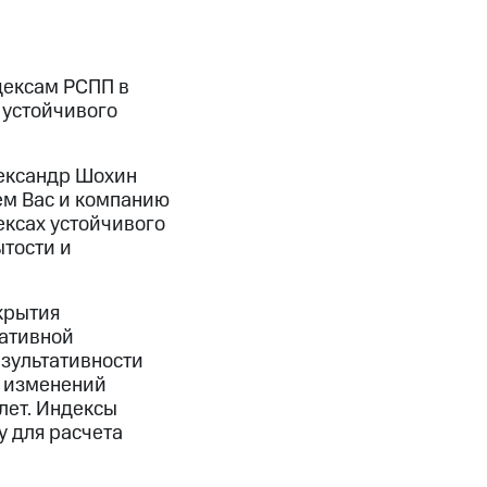
дексам РСПП в
 устойчивого
ександр Шохин
ем Вас и компанию
ексах устойчивого
тости и
крытия
ративной
езультативности
ь изменений
лет. Индексы
у для расчета