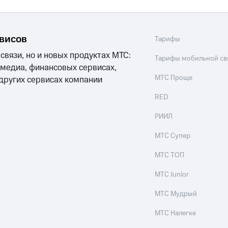
рвисов
Тарифы
 связи, но и новых продуктах МТС:
Тарифы мобильной св
 медиа, финансовых сервисах,
МТС Проще
 других сервисах компании
RED
РИИЛ
МТС Супер
МТС ТОП
МТС Junior
МТС Мудрый
МТС Налегке