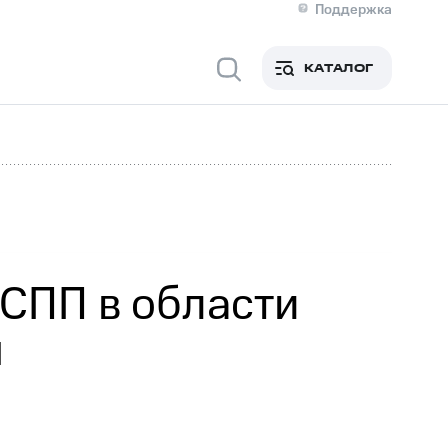
Поддержка
О МТС
я информация
Контакты
КАТАЛОГ
Медиа-центр
кты
Новости в регионе
Инвесторам и акционерам
ция акционерам
Документы
роль и аудит
Рынок акций
й
Описание
р
Реквизиты
Контакты
Устойчивое развитие
Комплаенс и деловая этика
На главную
РСПП в области
я