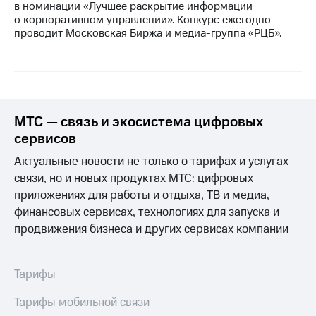
в номинации «Лучшее раскрытие информации
о корпоративном управлении». Конкурс ежегодно
МТС
проводит Московская Биржа и медиа-группа «РЦБ».
о технологиях
Достижения
Интервью
Финансовая
МТС — связь и экосистема цифровых
отчетность
сервисов
Контакты
Актуальные новости не только о тарифах и услугах
связи, но и новых продуктах МТС: цифровых
Новости
приложениях для работы и отдыха, ТВ и медиа,
в
регионе
финансовых сервисах, технологиях для запуска и
продвижения бизнеса и других сервисах компании
м и акционерам
Корпоративное
управление
Тарифы
Корпоративный
Тарифы мобильной связи
секретарь