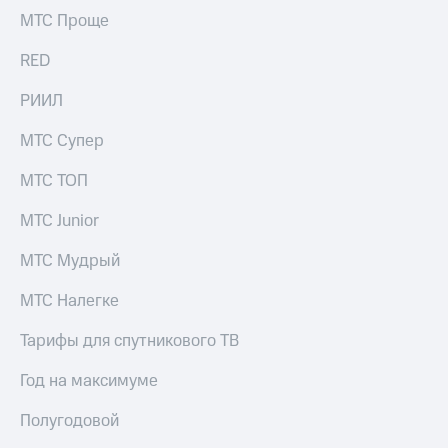
Раскрытие
МТС Проще
информации
Информация
RED
акционерам
Документы
ПАО
РИИЛ
"МТС"
Собрания
МТС Супер
акционеров
Личный
МТС ТОП
кабинет
акционера
МТС Junior
Акционерный
капитал
МТС Мудрый
Контроль
и
МТС Налегке
аудит
Рынок
Тарифы для спутникового ТВ
акций
Год на максимуме
Описание
Программа
Полугодовой
приобретения
Порядок