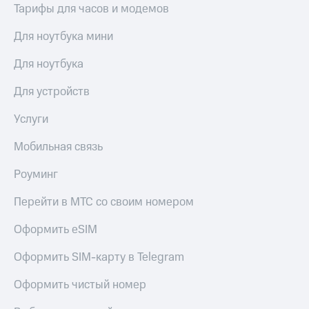
выкупа
Тарифы для часов и модемов
акций
Дивиденды
Для ноутбука мини
Рынок
облигаций
Для ноутбука
Описание
Для устройств
Еврооблигации-2023
Уведомление
Услуги
о
погашении
Мобильная связь
именных
облигаций
Роуминг
Другое
Перейти в МТС со своим номером
Регистратор
Реквизиты
Оформить eSIM
Контакты
йчивое развитие
Оформить SIM-карту в Telegram
и деловая этика
На главную
Оформить чистый номер