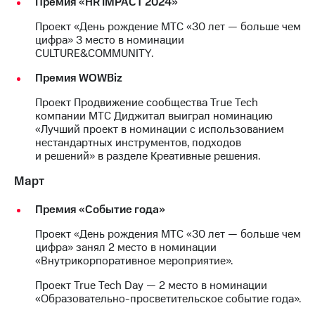
Премия «HR IMPACT 2024»
Раскрытие
информации
Проект «День рождение МТС «30 лет — больше чем
Информация
цифра» 3 место в номинации
акционерам
CULTURE&COMMUNITY.
Документы
ПАО
Премия WOWBiz
"МТС"
Собрания
Проект Продвижение сообщества True Tech
акционеров
компании МТС Диджитал выиграл номинацию
Личный
«Лучший проект в номинации с использованием
кабинет
нестандартных инструментов, подходов
акционера
и решений» в разделе Креативные решения.
Акционерный
капитал
Март
Контроль
и
Премия «Событие года»
аудит
Рынок
Проект «День рождения МТС «30 лет — больше чем
акций
цифра» занял 2 место в номинации
«Внутрикорпоративное мероприятие».
Описание
Программа
Проект True Tech Day — 2 место в номинации
приобретения
«Образовательно-просветительское событие года».
Порядок