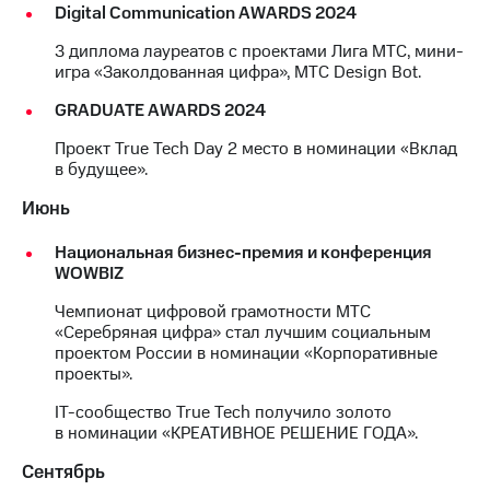
Digital Communication AWARDS 2024
выкупа
акций
3 диплома лауреатов с проектами Лига МТС, мини-
Дивиденды
игра «Заколдованная цифра», МТС Design Bot.
Рынок
облигаций
GRADUATE AWARDS 2024
Описание
Проект True Tech Day 2 место в номинации «Вклад
Еврооблигации-2023
в будущее».
Уведомление
о
Июнь
погашении
именных
Национальная бизнес-премия и конференция
облигаций
WOWBIZ
Другое
Чемпионат цифровой грамотности МТС
Регистратор
«Серебряная цифра» стал лучшим социальным
Реквизиты
проектом России в номинации «Корпоративные
Контакты
проекты».
йчивое развитие
и деловая этика
IT-сообщество True Tech получило золото
в номинации «КРЕАТИВНОЕ РЕШЕНИЕ ГОДА».
На главную
Сентябрь