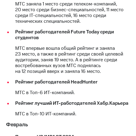
МТС заняла 1 место среди телеком-компаний,
20 место среди бизнес-специальностей, 11 место
МТС
среди IT-специальностей, 16 место среди
о технологиях
технических специальностей.
Достижения
Рейтинг работодателей Future Today среди
студентов
Интервью
МТС впервые вошла общий рейтинг и заняла
Финансовая
23 место, а также в рейтинг среди своей целевой
отчетность
аудитории, заняв 19 место. А в рейтинге среди
востребованных вузов МТС поднялась
Контакты
на 12 позиций вверх и заняла 16 место.
Новости
Рейтинг работодателей HeadHunter
в
регионе
МТС в Топ-6 ИТ-компаний.
м и акционерам
Рейтинг лучший ИТ-работодателей Хабр.Карьера
Корпоративное
МТС в Топ-10 ИТ-компаний.
управление
Февраль
Корпоративный
секретарь