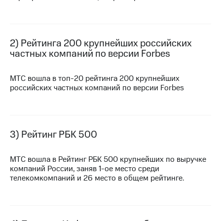
МТС
о технологиях
2) Рейтинга 200 крупнейших российских
Достижения
частных компаний по версии Forbes
Интервью
МТС вошла в
топ-20
рейтинга 200 крупнейших
Финансовая
российских частных компаний по версии Forbes
отчетность
Контакты
Новости
3) Рейтинг РБК 500
в
регионе
МТС вошла в Рейтинг РБК 500 крупнейших по выручке
м и акционерам
компаний России, заняв
1-ое
место среди
Корпоративное
телекомкомпаний и 26 место в общем рейтинге.
управление
Корпоративный
секретарь