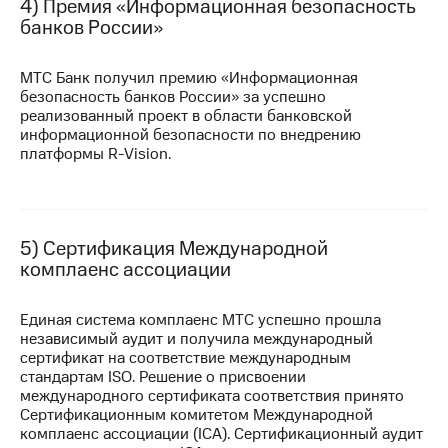
Раскрытие
4) Премия «Информационная безопасность
информации
банков России»
Информация
акционерам
МТС Банк получил премию «Информационная
Документы
безопасность банков России» за успешно
ПАО
реализованный проект в области банковской
"МТС"
информационной безопасности по внедрению
Собрания
платформы
R-Vision.
акционеров
Личный
кабинет
акционера
Акционерный
5) Сертификация Международной
капитал
комплаенс ассоциации
Контроль
и
аудит
Единая система комплаенс МТС успешно прошла
Рынок
независимый аудит и получила международный
акций
сертификат на соответствие международным
стандартам ISO. Решение о присвоении
Описание
международного сертификата соответствия принято
Программа
Сертификационным комитетом Международной
приобретения
комплаенс ассоциации (ICA). Сертификационный аудит
Порядок