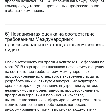
провела назначенная ICA независимая международная
выкупа
команда аудиторов — признанных профессионалов
акций
в области комплаенс.
Дивиденды
Рынок
облигаций
Описание
6) Независимая оценка на соответствие
Еврооблигации-2023
требованиям Международных
Уведомление
профессиональных стандартов внутреннего
о
аудита
погашении
именных
облигаций
Блок внутреннего контроля и аудита МТС с февраля по
Другое
март 2018 года прошел внешнюю независимую оценку
на соответствие требованиям Международных
Регистратор
профессиональных стандартов внутреннего аудита,
Реквизиты
разработанных Институтом внутренних аудиторов,
Контакты
среди которых — управление внутренним аудитом,
йчивое развитие
независимость и объективность, профессионализм,
и деловая этика
программа гарантии и повышения качества,
На главную
выполнение задания, информирование о результатах,
мониторинг решения проблемных вопросов,
информирование о принятых рисках, кодекс этики.