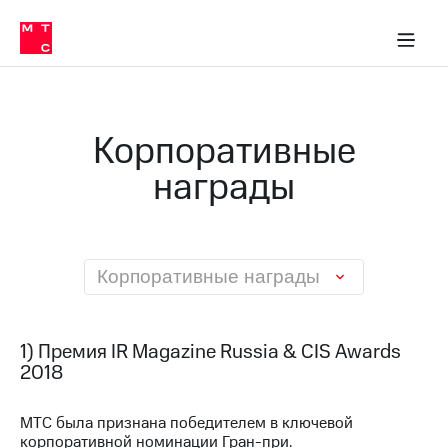
О
сторам и акционерам
Комплаенс и деловая этика
Устойчивое развитие
Медиа-центр
О МТС
О МТС
На главную
компании
О
компании
Стратегия
Стратегия
Карьера
Корпоративные
в МТС
Карьера
в МТС
награды
Пресс-
релизы
История
компании
МТС
о технологиях
Руководство
региона
Корпоративные награды
Правовая
информация
1) Премия IR Magazine Russia & CIS Awards
Контакты
2018
Медиа-центр
МТС была признана победителем в ключевой
Пресс-
корпоративной номинации Гран-при.
релизы