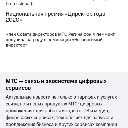
Professional).
МТС
Национальная премия «Директор года
о технологиях
2020»
Достижения
Член Совета директоров МТС Регина фон Флемминг
Интервью
получила награду в номинации «Независимый
директор»
Финансовая
отчетность
Контакты
Новости
в
МТС — связь и экосистема цифровых
регионе
сервисов
м и акционерам
Актуальные новости не только о тарифах и услугах
Корпоративное
связи, но и новых продуктах МТС: цифровых
управление
приложениях для работы и отдыха, ТВ и медиа,
финансовых сервисах, технологиях для запуска и
Корпоративный
секретарь
продвижения бизнеса и других сервисах компании