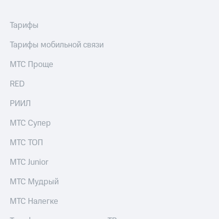
Раскрытие
информации
Информация
Тарифы
акционерам
Документы
Тарифы мобильной связи
ПАО
"МТС"
МТС Проще
Собрания
акционеров
RED
Личный
кабинет
РИИЛ
акционера
Акционерный
капитал
МТС Супер
Контроль
и
МТС ТОП
аудит
Рынок
МТС Junior
акций
МТС Мудрый
Описание
Программа
МТС Налегке
приобретения
Порядок