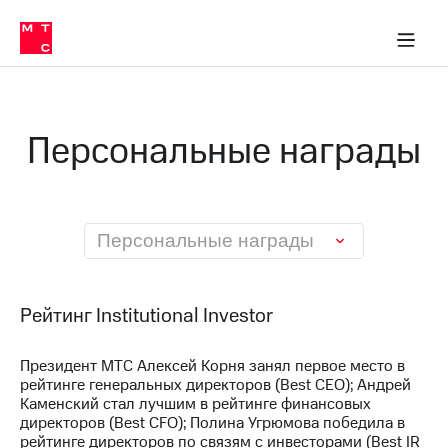
О
сторам и акционерам
Комплаенс и деловая этика
Устойчивое развитие
Медиа-центр
О МТС
О МТС
На главную
компании
О
компании
Стратегия
Стратегия
Карьера
Персональные награды
в МТС
Карьера
в МТС
Пресс-
релизы
История
компании
МТС
Персональные награды
о технологиях
Руководство
региона
Правовая
Рейтинг Institutional Investor
информация
Президент МТС Алексей Корня занял первое место в
Контакты
рейтинге генеральных директоров (Best CEO); Андрей
Каменский стал лучшим в рейтинге финансовых
Медиа-центр
директоров (Best CFO); Полина Угрюмова победила в
Пресс-
рейтинге директоров по связям с инвесторами (Best IR
релизы