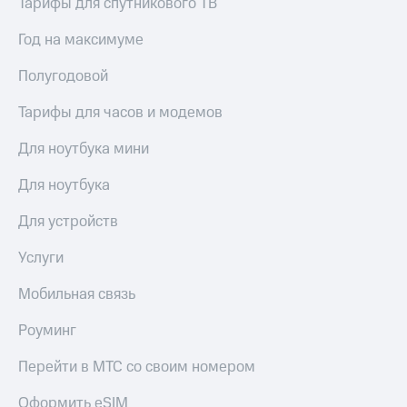
Тарифы для спутникового ТВ
выкупа
акций
Год на максимуме
Дивиденды
Рынок
Полугодовой
облигаций
Тарифы для часов и модемов
Описание
Еврооблигации-2023
Для ноутбука мини
Уведомление
о
погашении
Для ноутбука
именных
облигаций
Для устройств
Другое
Услуги
Регистратор
Реквизиты
Мобильная связь
Контакты
йчивое развитие
Роуминг
и деловая этика
На главную
Перейти в МТС со своим номером
Оформить eSIM